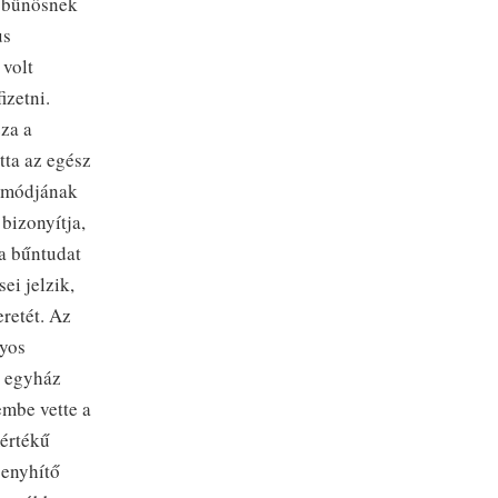
al bűnösnek
us
 volt
izetni.
za a
tta az egész
ásmódjának
bizonyítja,
a bűntudat
ei jelzik,
retét. Az
nyos
s egyház
embe vette a
mértékű
 enyhítő