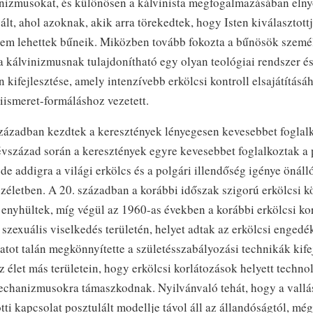
nizmusokat, és különösen a kálvinista megfogalmazásában el
ált, ahol azoknak, akik arra törekedtek, hogy Isten kiválasztott
nem lehettek bűneik. Miközben tovább fokozta a bűnösök szemé
a kálvinizmusnak tulajdonítható egy olyan teológiai rendszer é
 kifejlesztése, amely intenzívebb erkölcsi kontroll elsajátításá
iismeret-formáláshoz vezetett.
században kezdtek a keresztények lényegesen kevesebbet foglal
vszázad során a keresztények egyre kevesebbet foglalkoztak a p
 de addigra a világi erkölcs és a polgári illendőség igénye önáll
özéletben. A 20. században a korábbi időszak szigorú erkölcsi 
enyhültek, míg végül az 1960-as években a korábbi erkölcsi kor
szexuális viselkedés területén, helyet adtak az erkölcsi enged
atot talán megkönnyítette a születésszabályozási technikák kife
az élet más területein, hogy erkölcsi korlátozások helyett techno
chanizmusokra támaszkodnak. Nyilvánvaló tehát, hogy a vallás
tti kapcsolat posztulált modellje távol áll az állandóságtól, még