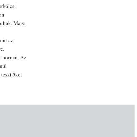
erkölcsi
on
kultak. Maga
mit az
e,
k normái. Az
enül
 teszi őket