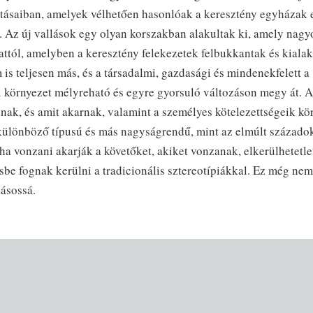
ításaiban, amelyek vélhetően hasonlóak a keresztény egyházak 
. Az új vallások egy olyan korszakban alakultak ki, amely nagy
attól, amelyben a keresztény felekezetek felbukkantak és kiala
 is teljesen más, és a társadalmi, gazdasági és mindenekfelett a
i környezet mélyreható és egyre gyorsuló változáson megy át. A
ak, és amit akarnak, valamint a személyes kötelezettségeik kör
különböző típusú és más nagyságrendű, mint az elmúlt százado
 ha vonzani akarják a követőket, akiket vonzanak, elkerülhetetl
be fognak kerülni a tradicionális sztereotípiákkal. Ez még nem
ásossá.