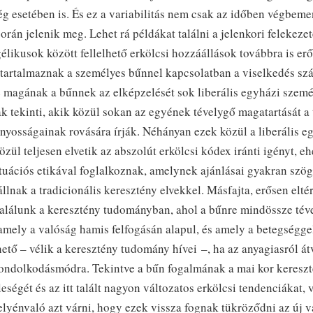
g esetében is. És ez a variabilitás nem csak az időben végbem
orán jelenik meg. Lehet rá példákat találni a jelenkori felekezet
likusok között fellelhető erkölcsi hozzáállások továbbra is erő
tartalmaznak a személyes bűnnel kapcsolatban a viselkedés sz
de magának a bűnnek az elképzelését sok liberális egyházi sze
k tekinti, akik közül sokan az egyének tévelygő magatartását a
nyosságainak rovására írják. Néhányan ezek közül a liberális e
zül teljesen elvetik az abszolút erkölcsi kódex iránti igényt, eh
tuációs etikával foglalkoznak, amelynek ajánlásai gyakran szö
állnak a tradicionális keresztény elvekkel. Másfajta, erősen elté
 találunk a keresztény tudományban, ahol a bűnre mindössze té
amely a valóság hamis felfogásán alapul, és amely a betegségge
tő – vélik a keresztény tudomány hívei –, ha az anyagiasról át
 gondolkodásmódra. Tekintve a bűn fogalmának a mai kor keresz
leségét és az itt talált nagyon változatos erkölcsi tendenciákat, 
lyénvaló azt várni, hogy ezek vissza fognak tükröződni az új v