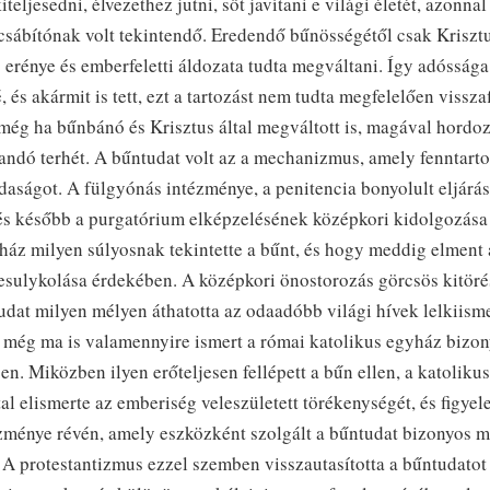
kiteljesedni, élvezethez jutni, sőt javítani e világi életét, azonn
csábítónak volt tekintendő. Eredendő bűnösségétől csak Kriszt
erénye és emberfeletti áldozata tudta megváltani. Így adóssága
, és akármit is tett, ezt a tartozást nem tudta megfelelően visszaf
még ha bűnbánó és Krisztus által megváltott is, magával hordoz
andó terhét. A bűntudat volt az a mechanizmus, amely fenntarto
zdaságot. A fülgyónás intézménye, a penitencia bonyolult eljár
 és később a purgatórium elképzelésének középkori kidolgozása 
ház milyen súlyosnak tekintette a bűnt, és hogy meddig elment 
sulykolása érdekében. A középkori önostorozás görcsös kitörés
dat milyen mélyen áthatotta az odaadóbb világi hívek lelkiisme
 még ma is valamennyire ismert a római katolikus egyház bizo
en. Miközben ilyen erőteljesen fellépett a bűn ellen, a katoliku
l elismerte az emberiség veleszületett törékenységét, és figyel
zménye révén, amely eszközként szolgált a bűntudat bizonyos 
 A protestantizmus ezzel szemben visszautasította a bűntudatot