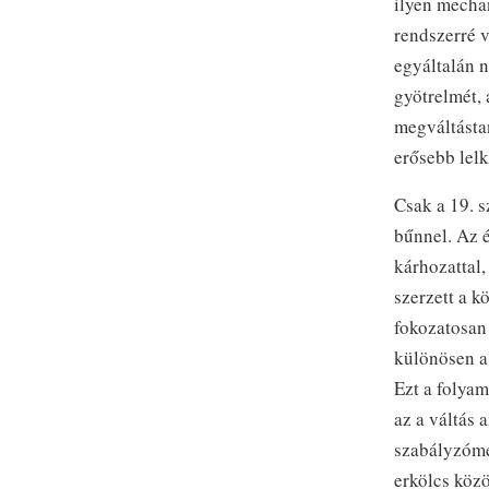
ilyen mecha
rendszerré v
egyáltalán 
gyötrelmét, 
megváltástan
erősebb lelk
Csak a 19. 
bűnnel. Az é
kárhozattal,
szerzett a k
fokozatosan 
különösen a 
Ezt a folyam
az a váltás 
szabályzóme
erkölcs közö