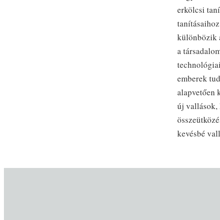
erkölcsi tan
tanításaihoz
különbözik 
a társadalom
technológia
emberek tudn
alapvetően 
új vallások,
összeütközés
kevésbé vall