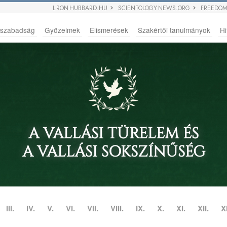
L RON HUBBARD.HU
SCIENTOLOGY NEWS.ORG
FREEDOM
sszabadság
Győzelmek
Elismerések
Szakértői tanulmányok
Hi
A VALLÁSI TÜRELEM ÉS
A VALLÁSI SOKSZÍNŰSÉG
III.
IV.
V.
VI.
VII.
VIII.
IX.
X.
XI.
XII.
XI