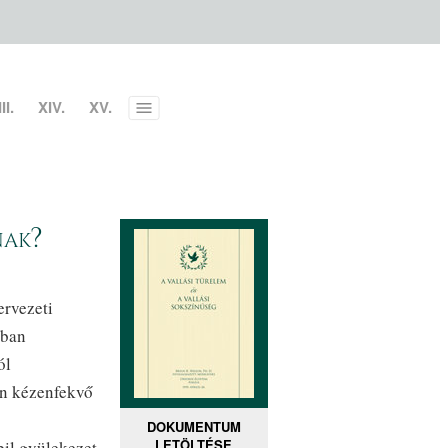
II.
XIV.
XV.
Toggle
menu
nak?
ervezeti
kban
ól
an kézenfekvő
DOKUMENTUM
LETÖLTÉSE
bil gyülekezet,