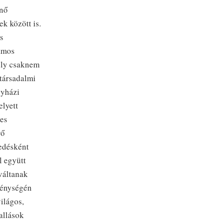
enő
ek között is.
s
ámos
mély csaknem
 társadalmi
gyházi
elyett
ges
rő
vedésként
l együtt
váltanak
ténységén
világos,
allások