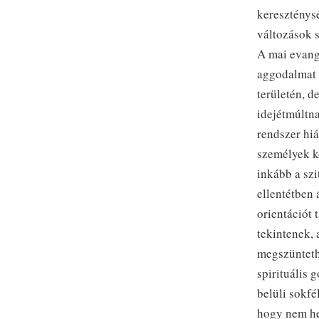
kereszténysé
változások s
A mai evangé
aggodalmat 
területén, 
idejétmúltna
rendszer hiá
személyek kö
inkább a szi
ellentétben 
orientációt
tekintenek, 
megszüntethe
spirituális
belüli sokfé
hogy nem he