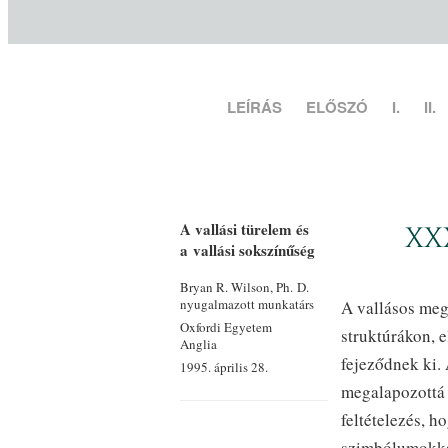
LEÍRÁS
ELŐSZÓ
I.
II.
A vallási türelem és
XXX
a vallási sokszínűség
Bryan R. Wilson, Ph. D.
nyugalmazott munkatárs
A vallásos meg
Oxfordi Egyetem
struktúrákon, 
Anglia
fejeződnek ki.
1995. április 28.
megalapozottá 
feltételezés, 
szimbólumokkal 