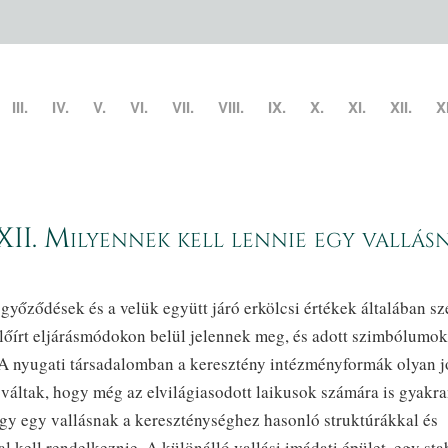
III.
IV.
V.
VI.
VII.
VIII.
IX.
X.
XI.
XII.
XI
II. Milyennek kell lennie egy vallás
győződések és a velük együtt járó erkölcsi értékek általában sz
előírt eljárásmódokon belül jelennek meg, és adott szimbólumo
 A nyugati társadalomban a keresztény intézményformák olyan j
váltak, hogy még az elvilágiasodott laikusok számára is gyakr
hogy egy vallásnak a kereszténységhez hasonló struktúrákkal és
kell rendelkeznie. A különálló vallási imádati épület, egy sta