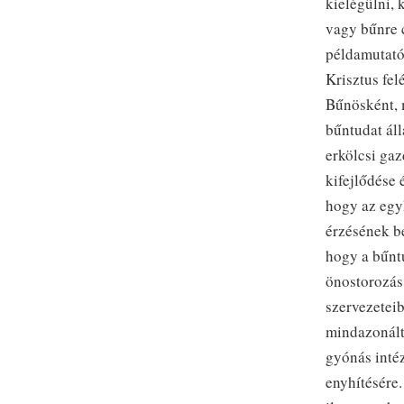
kielégülni, 
vagy bűnre 
példamutató 
Krisztus felé
Bűnösként, 
bűntudat áll
erkölcsi ga
kifejlődése
hogy az egy
érzésének be
hogy a bűntu
önostorozás
szervezeteib
mindazonálta
gyónás inté
enyhítésére.