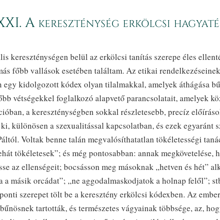
XI. A kereszténység erkölcsi hagyat
lis kereszténységen belül az erkölcsi tanítás szerepe éles ellent
más főbb vallások esetében találtam. Az etikai rendelkezéseine
n egy kidolgozott kódex olyan tilalmakkal, amelyek áthágása bű
őbb vétségekkel foglalkozó alapvető parancsolatait, amelyek k
ícióban, a kereszténységben sokkal részletesebb, precíz előírás
 ki, különösen a szexualitással kapcsolatban, és ezek egyaránt 
Páltól. Voltak benne talán megvalósíthatatlan tökéletességi taná
tehát tökéletesek”; és még pontosabban: annak megkövetelése, 
sse az ellenségeit; bocsásson meg másoknak „hetven és hét” a
a a másik orcádat”; „ne aggodalmaskodjatok a holnap felől”; st
onti szerepet tölt be a keresztény erkölcsi kódexben. Az ember
bűnösnek tartották, és természetes vágyainak többsége, az, hog