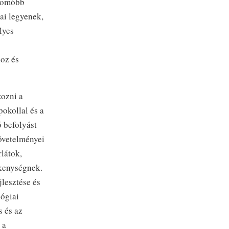
nyomóbb
jai legyenek,
lyes
s
hoz és
kozni a
okollal és a
ó befolyást
követelményei
látok,
ékenységnek.
jlesztése és
lógiai
 és az
 a