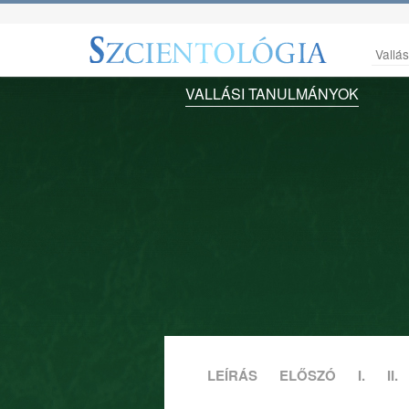
Vallá
VALLÁSI TANULMÁNYOK
LEÍRÁS
ELŐSZÓ
I.
II.