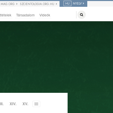
HU
NYELV
 MAG.ORG
SZCIENTOLOGIA.ORG.HU
ttételek
Társadalom
Videók
II.
XIV.
XV.
Toggle
menu