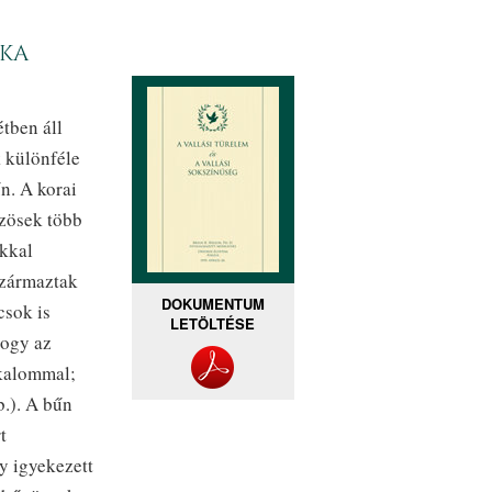
éka
étben áll
k különféle
n. A korai
özösek több
okkal
származtak
DOKUMENTUM
csok is
LETÖLTÉSE
hogy az
lkalommal;
b.). A bűn
t
y igyekezett