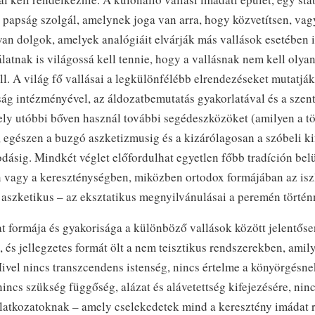
i papság szolgál, amelynek joga van arra, hogy közvetítsen, vag
yan dolgok, amelyek analógiáit elvárják más vallások esetében 
álatnak is világossá kell tennie, hogy a vallásnak nem kell olya
l. A világ fő vallásai a legkülönfélébb elrendezéseket mutatjá
ság intézményével, az áldozatbemutatás gyakorlatával és a szen
ely utóbbi bőven használ további segédeszközöket (amilyen a tö
, egészen a buzgó aszketizmusig és a kizárólagosan a szóbeli ki
dásig. Mindkét véglet előfordulhat egyetlen főbb tradíción belü
vagy a kereszténységben, miközben ortodox formájában az is
aszketikus – az eksztatikus megnyilvánulásai a peremén történ
t formája és gyakorisága a különböző vallások között jelentősen
, és jellegzetes formát ölt a nem teisztikus rendszerekben, amil
vel nincs transzcendens istenség, nincs értelme a könyörgésnek
incs szükség függőség, alázat és alávetettség kifejezésére, ninc
latkozatoknak – amely cselekedetek mind a keresztény imádat r