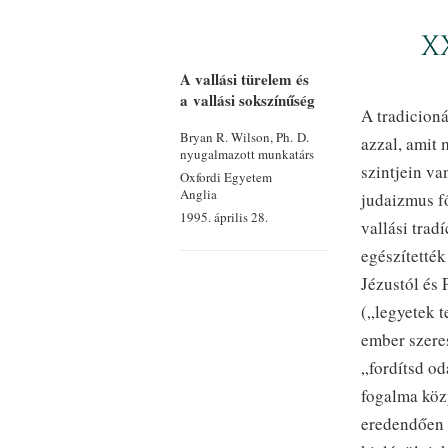
XX
A vallási türelem és
a vallási sokszínűség
A tradicioná
Bryan R. Wilson, Ph. D.
azzal, amit 
nyugalmazott munkatárs
szintjein va
Oxfordi Egyetem
Anglia
judaizmus f
1995. április 28.
vallási trad
egészítették
Jézustól és 
(„legyetek 
ember szere
„fordítsd od
fogalma közp
eredendően 