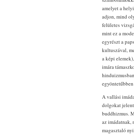
amelyet a hely
adjon, mind ol
felületes vizsg
mint ez a model
egyrészt a pap
kultuszával, m
a képi elemek)
imára támaszko
hinduizmusban 
egyöntetűbben 
A vallási imáda
dolgokat jelent
buddhizmus. Mi
az imádatnak, n
magasztaló nyi