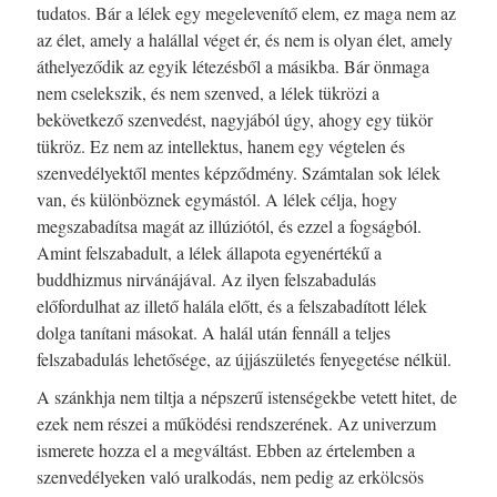
tudatos. Bár a lélek egy megelevenítő elem, ez maga nem az
az élet, amely a halállal véget ér, és nem is olyan élet, amely
áthelyeződik az egyik létezésből a másikba. Bár önmaga
nem cselekszik, és nem szenved, a lélek tükrözi a
bekövetkező szenvedést, nagyjából úgy, ahogy egy tükör
tükröz. Ez nem az intellektus, hanem egy végtelen és
szenvedélyektől mentes képződmény. Számtalan sok lélek
van, és különböznek egymástól. A lélek célja, hogy
megszabadítsa magát az illúziótól, és ezzel a fogságból.
Amint felszabadult, a lélek állapota egyenértékű a
buddhizmus nirvánájával. Az ilyen felszabadulás
előfordulhat az illető halála előtt, és a felszabadított lélek
dolga tanítani másokat. A halál után fennáll a teljes
felszabadulás lehetősége, az újjászületés fenyegetése nélkül.
A szánkhja nem tiltja a népszerű istenségekbe vetett hitet, de
ezek nem részei a működési rendszerének. Az univerzum
ismerete hozza el a megváltást. Ebben az értelemben a
szenvedélyeken való uralkodás, nem pedig az erkölcsös