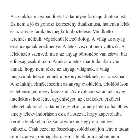
A szánkhja magában foglal valamilyen formájú dualizmust.
Ez nem a jó és gonosz keresztény dualizmusa, hanem a lélek
és az anyag radikális megkülönböztetése. Mindkettő
teremtés nélküli, végtelenül létező dolog. A világ az anyag
evolúciójának eredménye. A lélek viszont nem változik. A
lélek azért szenved, mert az anyag börtönébe van zárva, bár
e fogság csak illúzió. Amikor a lélek már tudatában van
annak, hogy nem része az anyagi világnak, a világ
megszűnik létezni ennek a bizonyos léleknek, és az szabad.
A szánkhja elmélet szerint az anyag evolúción, feloldódáson
és tétlenségen megy keresztül. Az evolúció során az anyag
intellektust hoz létre, egyéniséget, az érzékeket, erkölcsi
jelleget, akaratot, valamint egy elvet, amely túléli a halált, és
amely lélekvándorláson esik át. Azzal, hogy kapcsolatba
kerül a lélekkel, a fizikai organizmus egy élő lénnyé
változik. Csak ezzel az összekapcsolódással jön létre a tudat:
sem az anyag önmagában, sem a lélek önmagában nem