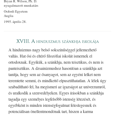
Bryan R. Wilson, Ph. D.
nyugalmazott munkatárs
Oxfordi Egyetem
Anglia
1995. április 28.
XVIII. A hinduizmus szánkhja iskolája
A hinduizmus nagy belső sokszínűséggel jellemezhető
vallás. Hat ősi és eltérő filozófiai iskolát ismernek el
ortodoxnak. Egyikük, a szánkhja, nem teisztikus, és nem is
panteisztikus. A dzsainizmushoz hasonlóan a szánkhja azt
tanítja, hogy sem az ősanyagot, sem az egyéni lelket nem
teremtette semmi, és mindkettő elpusztíthatatlan. A lélek úgy
szabadítható fel, ha megismeri az igazságot az univerzumról,
és uralkodik a szenvedélyeken. Egyes írásokban a szánkhja
tagadja egy személyes legfelsőbb istenség létezését, és
egyébként is minden istenségfogalmat feleslegesnek és
potenciálisan önellentmondónak tart, hiszen a karma