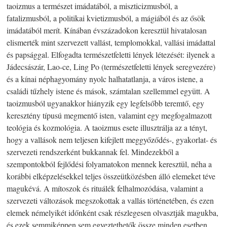
taoizmus a természet imádatából, a miszticizmusból, a
fatalizmusból, a politikai kvietizmusból, a mágiából és az ősök
imádatából merít. Kínában évszázadokon keresztül hivatalosan
elismerték mint szervezett vallást, templomokkal, vallási imádattal
és papsággal. Elfogadta természetfeletti lények létezését: ilyenek a
Jádecsászár, Lao-ce, Ling Po (természetfeletti lények seregvezére)
és a kínai néphagyomány nyolc halhatatlanja, a város istene, a
családi tűzhely istene és mások, számtalan szellemmel együtt. A
taoizmusból ugyanakkor hiányzik egy legfelsőbb teremtő, egy
keresztény típusú megmentő isten, valamint egy megfogalmazott
teológia és kozmológia. A taoizmus esete illusztrálja az a tényt,
hogy a vallások nem teljesen kifejlett meggyőződés-, gyakorlat- és
szervezeti rendszerként bukkannak fel. Mindezekből a
szempontokból fejlődési folyamatokon mennek keresztül, néha a
korábbi elképzelésekkel teljes összeütközésben álló elemeket téve
magukévá. A mítoszok és rituálék felhalmozódása, valamint a
szervezeti változások megszokottak a vallás történetében, és ezen
elemek némelyikét időnként csak részlegesen olvasztják magukba,
és ezek semmiképpen sem egyeztethetők össze minden esetben