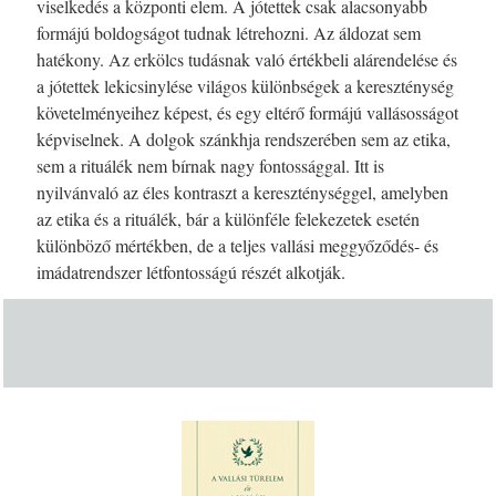
viselkedés a központi elem. A jótettek csak alacsonyabb
formájú boldogságot tudnak létrehozni. Az áldozat sem
hatékony. Az erkölcs tudásnak való értékbeli alárendelése és
a jótettek lekicsinylése világos különbségek a kereszténység
követelményeihez képest, és egy eltérő formájú vallásosságot
képviselnek. A dolgok szánkhja rendszerében sem az etika,
sem a rituálék nem bírnak nagy fontossággal. Itt is
nyilvánvaló az éles kontraszt a kereszténységgel, amelyben
az etika és a rituálék, bár a különféle felekezetek esetén
különböző mértékben, de a teljes vallási meggyőződés- és
imádatrendszer létfontosságú részét alkotják.