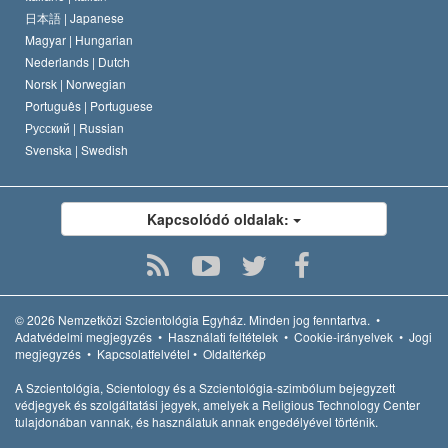
日本語 |
Japanese
Magyar |
Hungarian
Nederlands |
Dutch
Norsk |
Norwegian
Português |
Portuguese
Русский |
Russian
Svenska |
Swedish
Kapcsolódó oldalak:
© 2026
Nemzetközi Szcientológia Egyház.
Minden jog fenntartva.
•
Adatvédelmi megjegyzés
•
Használati feltételek
•
Cookie-irányelvek
•
Jogi
megjegyzés
•
Kapcsolatfelvétel
•
Oldaltérkép
A Szcientológia, Scientology és a Szcientológia-szimbólum bejegyzett
védjegyek és szolgáltatási jegyek, amelyek a Religious Technology Center
tulajdonában vannak, és használatuk annak engedélyével történik.