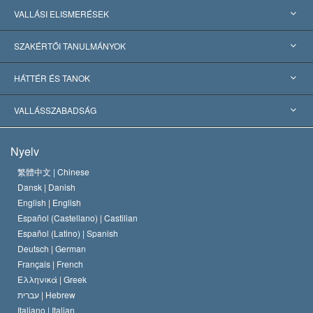
VALLÁSI ELISMERÉSEK
USA
SZAKÉRTŐI TANULMÁNYOK
Nemzetközi elismerések
Tanulmányok kategóriák szerint
HÁTTÉR ÉS TANOK
Jelentős ítéletek
A világ legnagyobb szaktekintélyei
L. Ron Hubbard
VALLÁSSZABADSÁG
A Szcientológia céljai
Mi a vallásszabadság?
Nyelv
A Szcientológia Egyház hitvallása
Nemzetközi emberi jogi standardok
繁體中文 |
Chinese
Dansk |
Danish
A Szcientológus kódex
Nyilatkozat a vallásról
English |
English
Español (Castellano) |
Castilian
David Miscavige
Español (Latino) |
Spanish
Deutsch |
German
Français |
French
Ελληνικά |
Greek
עברית |
Hebrew
Italiano |
Italian