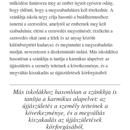
működése határozza meg az ember ügyeit egészen odáig,
hogy eldönti, hogy a megszabadulásra kell törekednie. A
szánkhja iskola négy célja hasonló a buddhizmuséhoz:
ismerni a szenvedést, amelytől az embernek meg kell
szabadulnia; elérni a szenvedés megszűnését; érzékelni a
szenvedés okát (ami a lélek és az anyag közötti
különbségtétel kudarca); és megtanulni a megszabadulás
módját, nevezetesen a diszkrimináló tudást. Más iskolákhoz
hasonlóan a szánkhja is tanítja a karmikus alapelvet: az
újjászületés a személy tetteinek a következménye, és a
megváltás kiszakadás az újjászületések körforgásából.
Más iskolákhoz hasonlóan a szánkhja is
tanítja a karmikus alapelvet: az
újjászületés a személy tetteinek a
következménye, és a megváltás
kiszakadás az újjászületések
körforgásából.