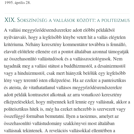
1995. április 28.
XIX. Sokszínűség a vallások között: a politeizmus
A vallási meggyőződésrendszerekre adott előbbi példákból
nyilvánvaló, hogy a legfelsőbb lénybe vetett hit a vallás elégtelen
kritériuma. Néhány keresztény kommentátor továbbra is fennálló,
elavult előítélete ellenére ezt a pontot általában azonnal támogatják
az összehasonlító vallástudósok és a vallásszociológusok. Nem
tagadnák meg a vallási státust a buddhizmustól, a dzsainizmustól
vagy a hinduizmustól, csak mert hiányzik belőlük egy legfelsőbb
lény vagy teremtő isten elképzelése. Ha az ezekre a panteisztikus
és ateista, de vitathatatlanul vallásos meggyőződésrendszerekre
adott példák kontrasztot alkotnak az arra vonatkozó keresztény
elképzelésekkel, hogy milyennek kell lennie egy vallásnak, akkor a
politeisztikus hitek is, még ha ezeket nehezebb is szervezett vagy
összefüggő formában bemutatni. Ilyen a taoizmus, amelyet az
összehasonlító vallástudomány szakkönyvei most általában
vallásnak tekintenek. A revelációs vallásokkal ellentétben a