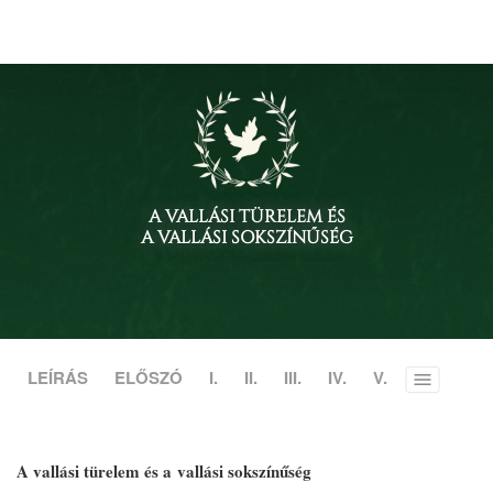
A VALLÁSI TÜRELEM ÉS
A VALLÁSI SOKSZÍNŰSÉG
LEÍRÁS
ELŐSZÓ
I.
II.
III.
IV.
V.
Toggle
menu
A vallási türelem és a vallási sokszínűség