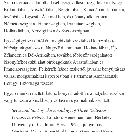
Számos előadást tartott a kisebbségi vallási mozgalmakról Nagy-
Britanniában, Ausztráliában, Belgiumban, Kanadában, Japánban,
továbbá az Egyesült Államokban, és néhány alkalommal
Németországban, Finnországban, Franciaországban,
Hollandiában, Norvégiában és Svédországban.
Igazságügyi szakértőként meghívták szektákkal kapcsolatos
bírósági tárgyalásokra Nagy-Britanniában, Hollandiában, Új-
Zélandon és Dél-Afrikában, továbbá többször szolgáltatott
bizonyítékot eskü alatt bíróságoknak Ausztráliában és
Franciaországban. Felkérték írásos szakértői javaslat benyújtására
vallási mozgalmakkal kapcsolatban a Parlament Alsóházának
Belügyi Bizottsága részére.
Egyéb munkái mellett kilenc könyvet adott ki, amelyeket részben
vagy teljesen a kisebbségi vallási mozgalmaknak szentelt:
Sects and Society: the Sociology of Three Religious
Groups in Britain,
London: Heinemann and Berkeley,
University of California Press, 1961; újranyomás:
Westport, Conn., Egyesült Államok, Greenwood Press,