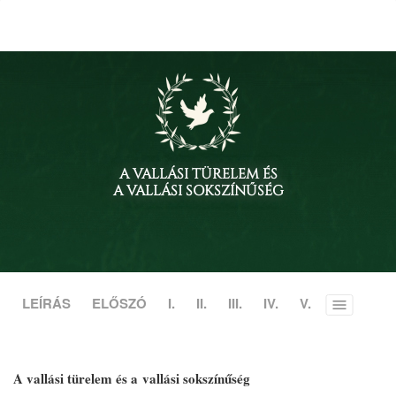
A VALLÁSI TÜRELEM ÉS
A VALLÁSI SOKSZÍNŰSÉG
LEÍRÁS
ELŐSZÓ
I.
II.
III.
IV.
V.
Toggle
menu
A vallási türelem és a vallási sokszínűség