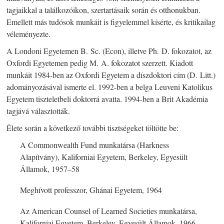
tagjaikkal a találkozóikon, szertartásaik során és otthonukban.
Emellett más tudósok munkáit is figyelemmel kísérte, és kritikailag
véleményezte.
A Londoni Egyetemen B. Sc. (Econ), illetve Ph. D. fokozatot, az
Oxfordi Egyetemen pedig M. A. fokozatot szerzett. Kiadott
munkáit 1984-ben az Oxfordi Egyetem a díszdoktori cím (D. Litt.)
adományozásával ismerte el. 1992-ben a belga Leuveni Katolikus
Egyetem tiszteletbeli doktorrá avatta. 1994-ben a Brit Akadémia
tagjává választották.
Élete során a következő további tisztségeket töltötte be:
A Commonwealth Fund munkatársa (Harkness
Alapítvány), Kaliforniai Egyetem, Berkeley, Egyesült
Államok, 1957–58
Meghívott professzor, Ghánai Egyetem, 1964
Az American Counsel of Learned Societies munkatársa,
Kaliforniai Egyetem, Berkeley, Egyesült Államok, 1966–