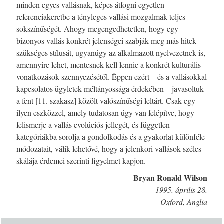
minden egyes vallásnak, képes átfogni egyetlen
referenciakeretbe a tényleges vallási mozgalmak teljes
sokszínűségét. Ahogy megengedhetetlen, hogy egy
bizonyos vallás konkrét jelenségei szabják meg más hitek
szükséges stílusát, ugyanúgy az alkalmazott nyelvezetnek is,
amennyire lehet, mentesnek kell lennie a konkrét kulturális
vonatkozások szennyezésétől. Éppen ezért – és a vallásokkal
kapcsolatos ügyletek méltányossága érdekében – javasoltuk
a fent [11. szakasz] közölt valószínűségi leltárt. Csak egy
ilyen eszközzel, amely tudatosan úgy van felépítve, hogy
felismerje a vallás evolúciós jellegét, és független
kategóriákba sorolja a gondolkodás és a gyakorlat különféle
módozatait, válik lehetővé, hogy a jelenkori vallások széles
skálája érdemei szerinti figyelmet kapjon.
Bryan Ronald Wilson
1995. április 28.
Oxford, Anglia