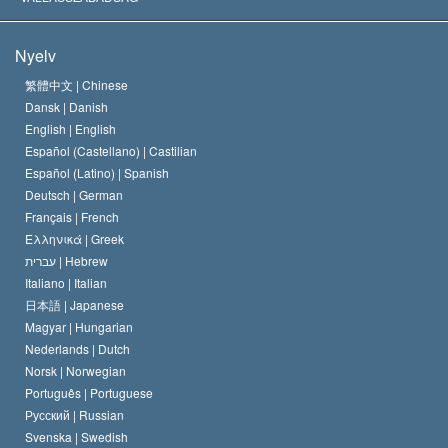
A Szcientológia céljai
Mi a vallásszabadság?
Nyelv
A Szcientológia Egyház hitvallása
Nemzetközi emberi jogi standardok
繁體中文 |
Chinese
Dansk |
Danish
A Szcientológus kódex
Nyilatkozat a vallásról
English |
English
Español (Castellano) |
Castilian
David Miscavige
Español (Latino) |
Spanish
Deutsch |
German
Français |
French
Ελληνικά |
Greek
עברית |
Hebrew
Italiano |
Italian
日本語 |
Japanese
Magyar |
Hungarian
Nederlands |
Dutch
Norsk |
Norwegian
Português |
Portuguese
Русский |
Russian
Svenska |
Swedish