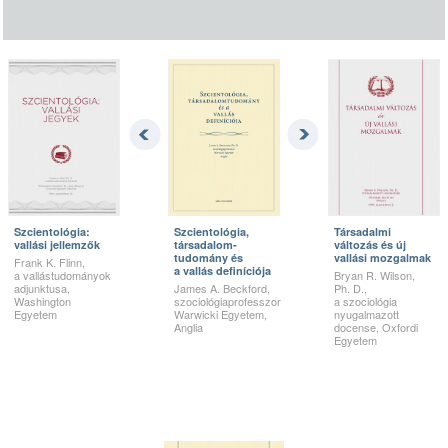
Szcientológia:
Szcientológia,
Társadalmi
vallási jellemzők
társa­dalom­
változás és új
tudomány és
vallási mozgalmak
Frank K. Flinn,
a vallás definíciója
a vallástudományok
Bryan R. Wilson,
adjunktusa,
James A. Beckford,
Ph. D.,
Washington
szociológiaprofesszor
a szociológia
Egyetem
Warwicki Egyetem,
nyugalmazott
Anglia
docense, Oxfordi
Egyetem