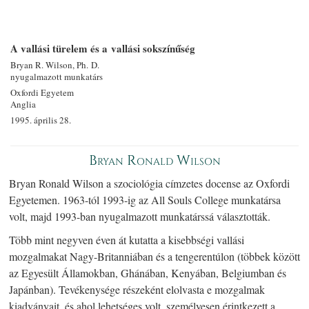
A vallási türelem és a vallási sokszínűség
Bryan R. Wilson, Ph. D.
nyugalmazott munkatárs
Oxfordi Egyetem
Anglia
1995. április 28.
Bryan Ronald Wilson
Bryan Ronald Wilson a szociológia címzetes docense az Oxfordi
Egyetemen. 1963-tól 1993-ig az All Souls College munkatársa
volt, majd 1993-ban nyugalmazott munkatárssá választották.
Több mint negyven éven át kutatta a kisebbségi vallási
mozgalmakat Nagy-Britanniában és a tengerentúlon (többek között
az Egyesült Államokban, Ghánában, Kenyában, Belgiumban és
Japánban). Tevékenysége részeként elolvasta e mozgalmak
kiadványait, és ahol lehetséges volt, személyesen érintkezett a