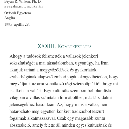
Bryan R. Wilson, Ph. D.
nyugalmazott munkatárs
Oxfordi Egyetem
Anglia
1995. április 28.
XXXIII. Következtetés
Ahogy a tudósok felismerték a vallások jelenkori
sokszínűségét a mai társadalomban, ugyanúgy, ha fenn
akarjuk tartani a meggyőződések és gyakorlatok
szabadságának alapvető emberi jogát, elengedhetetlen, hogy
megváljunk az arra vonatkozó régi sztereotípiáktól, hogy mi
is alkotja a vallást. Egy kulturális szempontból pluralista
világban a vallás számtalan formát ölthet, más társadalmi
jelenségekhez hasonlóan. Az, hogy mi is a vallás, nem
határozható meg egyetlen konkrét tradícióból leszűrt
fogalmak alkalmazásával. Csak egy magasabb szintű
absztrakció, amely felette áll minden egyes kultúrának és