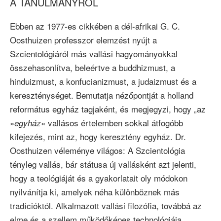
A TANULMÁNYRÓL
Ebben az 1977-es cikkében a dél-afrikai G. C.
Oosthuizen professzor elemzést nyújt a
Szcientológiáról más vallási hagyományokkal
összehasonlítva, beleértve a buddhizmust, a
hinduizmust, a konfucianizmust, a judaizmust és a
kereszténységet. Bemutatja nézőpontját a holland
református egyház tagjaként, és megjegyzi, hogy „az
»
« vallásos értelemben sokkal átfogóbb
egyház
kifejezés, mint az, hogy keresztény egyház. Dr.
Oosthuizen véleménye világos: A Szcientológia
tényleg vallás, bár státusa új vallásként azt jelenti,
hogy a teológiáját és a gyakorlatait oly módokon
nyilvánítja ki, amelyek néha különböznek más
tradícióktól. Alkalmazott vallási filozófia, továbbá az
elme és a szellem működőképes technológiája,