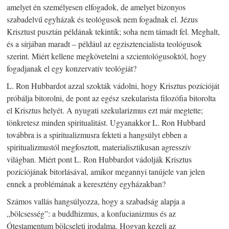
amelyet én személyesen elfogadok, de amelyet bizonyos
szabadelvű egyházak és teológusok nem fogadnak el. Jézus
Krisztust pusztán példának tekintik; soha nem támadt fel. Meghalt,
és a sírjában maradt – például az egzisztencialista teológusok
szerint. Miért kellene megkövetelni a szcientológusoktól, hogy
fogadjanak el egy konzervatív teológiát?
L. Ron Hubbardot azzal szokták vádolni, hogy Krisztus pozícióját
próbálja bitorolni, de pont az egész szekularista filozófia bitorolta
el Krisztus helyét. A nyugati szekularizmus ezt már megtette;
tönkretesz minden spiritualitást. Ugyanakkor L. Ron Hubbard
továbbra is a spiritualizmusra fekteti a hangsúlyt ebben a
spiritualizmustól megfosztott, materialisztikusan agresszív
világban. Miért pont L. Ron Hubbardot vádolják Krisztus
pozíciójának bitorlásával, amikor megannyi tanújele van jelen
ennek a problémának a keresztény egyházakban?
Számos vallás hangsúlyozza, hogy a szabadság alapja a
„bölcsesség”: a buddhizmus, a konfucianizmus és az
Ótestamentum bölcseleti irodalma. Hogyan kezeli az