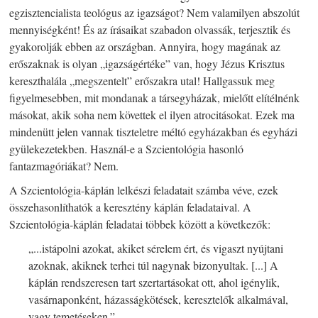
egzisztencialista teológus az igazságot? Nem valamilyen abszolút
mennyiségként! És az írásaikat szabadon olvassák, terjesztik és
gyakorolják ebben az országban. Annyira, hogy magának az
erőszaknak is olyan „igazságértéke” van, hogy Jézus Krisztus
kereszthalála „megszentelt” erőszakra utal! Hallgassuk meg
figyelmesebben, mit mondanak a társegyházak, mielőtt elítélnénk
másokat, akik soha nem követtek el ilyen atrocitásokat. Ezek ma
mindenütt jelen vannak tiszteletre méltó egyházakban és egyházi
gyülekezetekben. Használ-e a Szcientológia hasonló
fantazmagóriákat? Nem.
A Szcientológia-káplán lelkészi feladatait számba véve, ezek
összehasonlíthatók a keresztény káplán feladataival. A
Szcientológia-káplán feladatai többek között a következők:
„...istápolni azokat, akiket sérelem ért, és vigaszt nyújtani
azoknak, akiknek terhei túl nagynak bizonyultak. [...] A
káplán rendszeresen tart szertartásokat ott, ahol igénylik,
vasárnaponként, házasságkötések, keresztelők alkalmával,
vagy temetéseken.”