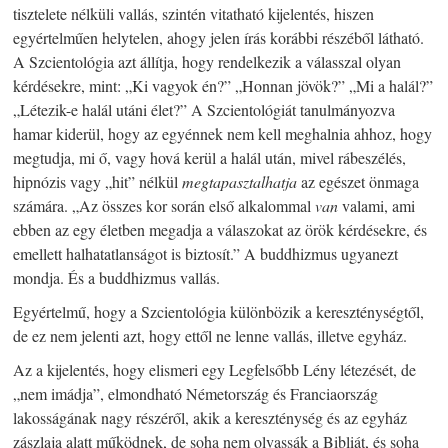
tisztelete nélküli vallás, szintén vitatható kijelentés, hiszen
egyértelműen helytelen, ahogy jelen írás korábbi részéből látható.
A Szcientológia azt állítja, hogy rendelkezik a válasszal olyan
kérdésekre, mint: „Ki vagyok én?” „Honnan jövök?” „Mi a halál?”
„Létezik-e halál utáni élet?” A Szcientológiát tanulmányozva
hamar kiderül, hogy az egyénnek nem kell meghalnia ahhoz, hogy
megtudja, mi ő, vagy hová kerül a halál után, mivel rábeszélés,
hipnózis vagy „hit” nélkül
megtapasztalhatja
az egészet önmaga
számára. „Az összes kor során első alkalommal
van
valami, ami
ebben az egy életben megadja a válaszokat az örök kérdésekre, és
emellett halhatatlanságot is biztosít.” A buddhizmus ugyanezt
mondja. És a buddhizmus vallás.
Egyértelmű, hogy a Szcientológia különbözik a kereszténységtől,
de ez nem jelenti azt, hogy ettől ne lenne vallás, illetve egyház.
Az a kijelentés, hogy elismeri egy Legfelsőbb Lény létezését, de
„nem imádja”, elmondható Németország és Franciaország
lakosságának nagy részéről, akik a kereszténység és az egyház
zászlaja alatt működnek, de soha nem olvassák a Bibliát, és soha