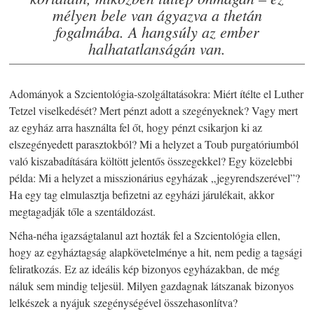
mélyen bele van ágyazva a thetán
fogalmába. A hangsúly az ember
halhatatlanságán van.
Adományok a Szcientológia-szolgáltatásokra: Miért ítélte el Luther
Tetzel viselkedését? Mert pénzt adott a szegényeknek? Vagy mert
az egyház arra használta fel őt, hogy pénzt csikarjon ki az
elszegényedett parasztokból? Mi a helyzet a Toub purgatóriumból
való kiszabadítására költött jelentős összegekkel? Egy közelebbi
példa: Mi a helyzet a misszionárius egyházak „jegyrendszerével”?
Ha egy tag elmulasztja befizetni az egyházi járulékait, akkor
megtagadják tőle a szentáldozást.
Néha-néha igazságtalanul azt hozták fel a Szcientológia ellen,
hogy az egyháztagság alapkövetelménye a hit, nem pedig a tagsági
feliratkozás. Ez az ideális kép bizonyos egyházakban, de még
náluk sem mindig teljesül. Milyen gazdagnak látszanak bizonyos
lelkészek a nyájuk szegénységével összehasonlítva?