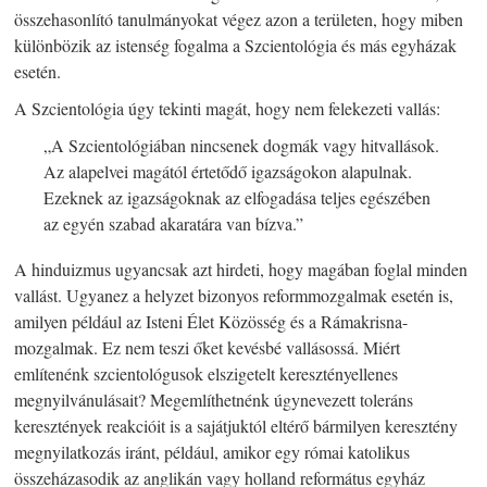
összehasonlító tanulmányokat végez azon a területen, hogy miben
különbözik az istenség fogalma a Szcientológia és más egyházak
esetén.
A Szcientológia úgy tekinti magát, hogy nem felekezeti vallás:
„A Szcientológiában nincsenek dogmák vagy hitvallások.
Az alapelvei magától értetődő igazságokon alapulnak.
Ezeknek az igazságoknak az elfogadása teljes egészében
az egyén szabad akaratára van bízva.”
A hinduizmus ugyancsak azt hirdeti, hogy magában foglal minden
vallást. Ugyanez a helyzet bizonyos reformmozgalmak esetén is,
amilyen például az Isteni Élet Közösség és a Rámakrisna-
mozgalmak. Ez nem teszi őket kevésbé vallásossá. Miért
említenénk szcientológusok elszigetelt keresztényellenes
megnyilvánulásait? Megemlíthetnénk úgynevezett toleráns
keresztények reakcióit is a sajátjuktól eltérő bármilyen keresztény
megnyilatkozás iránt, például, amikor egy római katolikus
összeházasodik az anglikán vagy holland református egyház