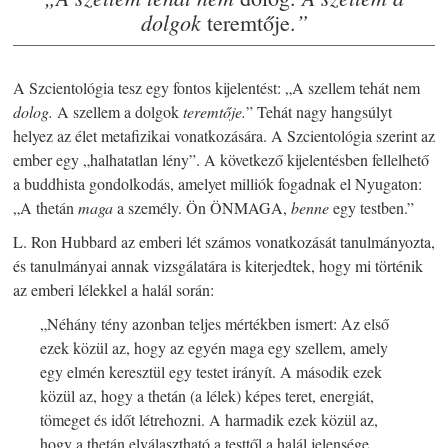
dolgok
”
teremtője.
A Szcientológia tesz egy fontos kijelentést: „A szellem tehát nem
dolog.
A szellem a dolgok
teremtője.
” Tehát nagy hangsúlyt
helyez az élet metafizikai vonatkozására. A Szcientológia szerint az
ember egy „halhatatlan lény”. A következő kijelentésben fellelhető
a buddhista gondolkodás, amelyet milliók fogadnak el Nyugaton:
„A thetán
maga
a személy. Ön ÖNMAGA,
benne
egy testben.”
L. Ron Hubbard az emberi lét számos vonatkozását tanulmányozta,
és tanulmányai annak vizsgálatára is kiterjedtek, hogy mi történik
az emberi lélekkel a halál során:
„Néhány tény azonban teljes mértékben ismert: Az első
ezek közül az, hogy az egyén maga egy szellem, amely
egy elmén keresztül egy testet irányít. A második ezek
közül az, hogy a thetán (a lélek) képes teret, energiát,
tömeget és időt létrehozni. A harmadik ezek közül az,
hogy a thetán elválasztható a testtől a halál jelensége