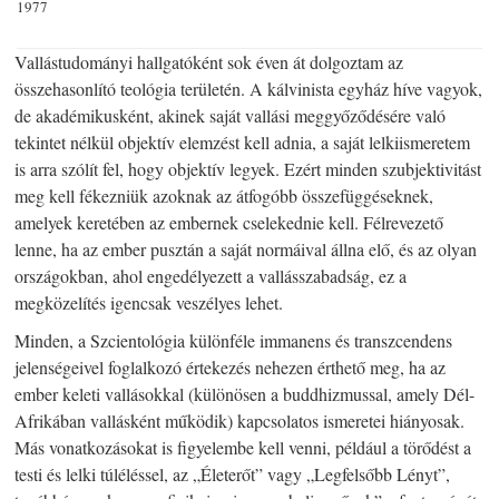
1977
Vallástudományi hallgatóként sok éven át dolgoztam az
összehasonlító teológia területén. A kálvinista egyház híve vagyok,
de akadémikusként, akinek saját vallási meggyőződésére való
tekintet nélkül objektív elemzést kell adnia, a saját lelkiismeretem
is arra szólít fel, hogy objektív legyek. Ezért minden szubjektivitást
meg kell fékezniük azoknak az átfogóbb összefüggéseknek,
amelyek keretében az embernek cselekednie kell. Félrevezető
lenne, ha az ember pusztán a saját normáival állna elő, és az olyan
országokban, ahol engedélyezett a vallásszabadság, ez a
megközelítés igencsak veszélyes lehet.
Minden, a Szcientológia különféle immanens és transzcendens
jelenségeivel foglalkozó értekezés nehezen érthető meg, ha az
ember keleti vallásokkal (különösen a buddhizmussal, amely Dél-
Afrikában vallásként működik) kapcsolatos ismeretei hiányosak.
Más vonatkozásokat is figyelembe kell venni, például a törődést a
testi és lelki túléléssel, az „Életerőt” vagy „Legfelsőbb Lényt”,