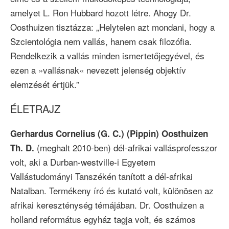
amelyet L. Ron Hubbard hozott létre. Ahogy Dr.
Oosthuizen tisztázza: „Helytelen azt mondani, hogy a
Szcientológia nem vallás, hanem csak filozófia.
Rendelkezik a vallás minden ismertetőjegyével, és
ezen a »vallásnak« nevezett jelenség objektív
elemzését értjük.”
ÉLETRAJZ
Gerhardus Cornelius (G. C.) (Pippin) Oosthuizen
(meghalt 2010-ben) dél-afrikai vallásprofesszor
Th. D.
volt, aki a Durban-westville-i Egyetem
Vallástudományi Tanszékén tanított a dél-afrikai
Natalban. Termékeny író és kutató volt, különösen az
afrikai kereszténység témájában. Dr. Oosthuizen a
holland református egyház tagja volt, és számos