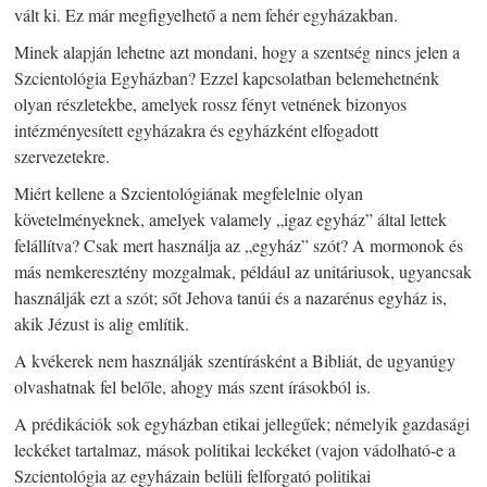
vált ki. Ez már megfigyelhető a nem fehér egyházakban.
Minek alapján lehetne azt mondani, hogy a szentség nincs jelen a
Szcientológia Egyházban? Ezzel kapcsolatban belemehetnénk
olyan részletekbe, amelyek rossz fényt vetnének bizonyos
intézményesített egyházakra és egyházként elfogadott
szervezetekre.
Miért kellene a Szcientológiának megfelelnie olyan
követelményeknek, amelyek valamely „igaz egyház” által lettek
felállítva? Csak mert használja az „egyház” szót? A mormonok és
más nemkeresztény mozgalmak, például az unitáriusok, ugyancsak
használják ezt a szót; sőt Jehova tanúi és a nazarénus egyház is,
akik Jézust is alig említik.
A kvékerek nem használják szentírásként a Bibliát, de ugyanúgy
olvashatnak fel belőle, ahogy más szent írásokból is.
A prédikációk sok egyházban etikai jellegűek; némelyik gazdasági
leckéket tartalmaz, mások politikai leckéket (vajon vádolható-e a
Szcientológia az egyházain belüli felforgató politikai