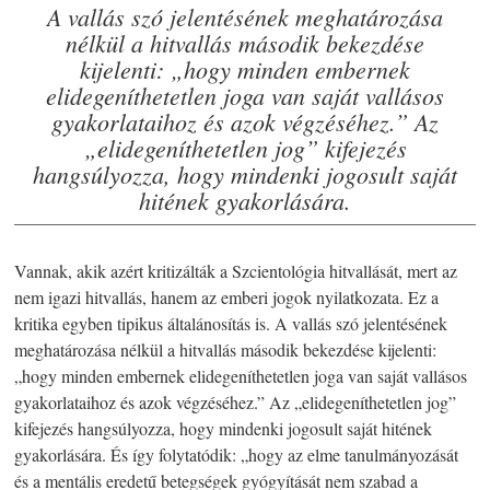
A vallás szó jelentésének meghatározása
nélkül a hitvallás második bekezdése
kijelenti: „hogy minden embernek
elidegeníthetetlen joga van saját vallásos
gyakorlataihoz és azok végzéséhez.” Az
„elidegeníthetetlen jog” kifejezés
hangsúlyozza, hogy mindenki jogosult saját
hitének gyakorlására.
Vannak, akik azért kritizálták a Szcientológia hitvallását, mert az
nem igazi hitvallás, hanem az emberi jogok nyilatkozata. Ez a
kritika egyben tipikus általánosítás is. A vallás szó jelentésének
meghatározása nélkül a hitvallás második bekezdése kijelenti:
„hogy minden embernek elidegeníthetetlen joga van saját vallásos
gyakorlataihoz és azok végzéséhez.” Az „elidegeníthetetlen jog”
kifejezés hangsúlyozza, hogy mindenki jogosult saját hitének
gyakorlására. És így folytatódik: „hogy az elme tanulmányozását
és a mentális eredetű betegségek gyógyítását nem szabad a