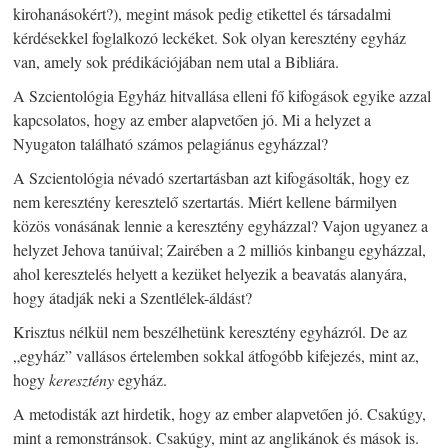
kirohanásokért?), megint mások pedig etikettel és társadalmi
kérdésekkel foglalkozó leckéket. Sok olyan keresztény egyház
van, amely sok prédikációjában nem utal a Bibliára.
A Szcientológia Egyház hitvallása elleni fő kifogások egyike azzal
kapcsolatos, hogy az ember alapvetően jó. Mi a helyzet a
Nyugaton található számos pelagiánus egyházzal?
A Szcientológia névadó szertartásban azt kifogásolták, hogy ez
nem keresztény keresztelő szertartás. Miért kellene bármilyen
közös vonásának lennie a keresztény egyházzal? Vajon ugyanez a
helyzet Jehova tanúival; Zairében a 2 milliós kinbangu egyházzal,
ahol keresztelés helyett a kezüket helyezik a beavatás alanyára,
hogy átadják neki a Szentlélek-áldást?
Krisztus nélkül nem beszélhetünk keresztény egyházról. De az
„egyház” vallásos értelemben sokkal átfogóbb kifejezés, mint az,
hogy
keresztény
egyház.
A metodisták azt hirdetik, hogy az ember alapvetően jó. Csakúgy,
mint a remonstránsok. Csakúgy, mint az anglikánok és mások is.