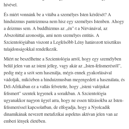
hívével.
És miért vonnánk be a vitába a személyes Isten kérdését? A
hinduizmus panteizmusa nem hisz egy személyes Istenben. Ahogy
a deizmus sem. A buddhizmus az „én”-t a Nirvánával, az
Abszolúttal azonosítja, ami nem személyes entitás. A
Szcientológiában viszont a Legfelsőbb Lény határozott teisztikus
tulajdonságokkal rendelkezik.
Miért ne beszélhetne a Szcientológia arról, hogy egy személyben
belül jelen van az isteni jelleg, vagy akár az „Isten-felismerésről”,
pedig még a szót sem használja, mégis ennek gyakorlásával
vádolják, miközben a hinduizmusban megengedett a használata, és
Dél-Afrikában ez a vallás felvetette, hogy „isteni valójukat
felismert” szentek legyenek a soraikban. A Szcientológia
ugyanakkor nagyon ügyel arra, hogy ne essen túlzásokba az Isten-
felismeréssel kapcsolatban, de elfogadja, hogy a Nyolcadik
dinamikának nevezett metafizikai aspektus aktívan jelen van az
emberi lények életében.