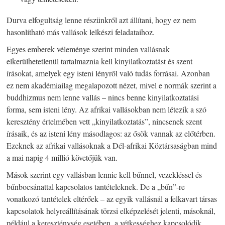
Durva elfogultság lenne részünkről azt állítani, hogy ez nem
hasonlítható más vallások lelkészi feladataihoz.
Egyes emberek véleménye szerint minden vallásnak
elkerülhetetlenül tartalmaznia kell kinyilatkoztatást és szent
írásokat, amelyek egy isteni lényről való tudás forrásai. Azonban
ez nem akadémiailag megalapozott nézet, mivel e normák szerint a
buddhizmus nem lenne vallás – nincs benne kinyilatkoztatási
forma, sem isteni lény. Az afrikai vallásokban nem létezik a szó
keresztény értelmében vett „kinyilatkoztatás”, nincsenek szent
írásaik, és az isteni lény másodlagos: az ősök vannak az előtérben.
Ezeknek az afrikai vallásoknak a Dél-afrikai Köztársaságban mind
a mai napig 4 millió követőjük van.
Mások szerint egy vallásban lennie kell bűnnel, vezekléssel és
bűnbocsánattal kapcsolatos tantételeknek. De a „bűn”-re
vonatkozó tantételek eltérőek – az egyik vallásnál a felkavart társas
kapcsolatok helyreállításának törzsi elképzelését jelenti, másoknál,
például a kereszténység esetében, a vétkességhez kapcsolódik.