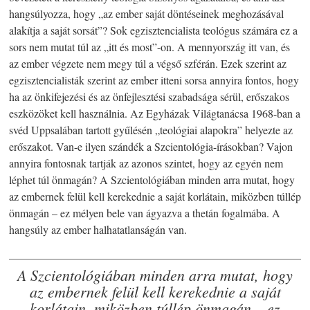
hangsúlyozza, hogy „az ember saját döntéseinek meghozásával
alakítja a saját sorsát”? Sok egzisztencialista teológus számára ez a
sors nem mutat túl az „itt és most”-on. A mennyország itt van, és
az ember végzete nem megy túl a végső szférán. Ezek szerint az
egzisztencialisták szerint az ember itteni sorsa annyira fontos, hogy
ha az önkifejezési és az önfejlesztési szabadsága sérül, erőszakos
eszközöket kell használnia. Az Egyházak Világtanácsa 1968-ban a
svéd Uppsalában tartott gyűlésén „teológiai alapokra” helyezte az
erőszakot. Van-e ilyen szándék a Szcientológia-írásokban? Vajon
annyira fontosnak tartják az azonos szintet, hogy az egyén nem
léphet túl önmagán? A Szcientológiában minden arra mutat, hogy
az embernek felül kell kerekednie a saját korlátain, miközben túllép
önmagán – ez mélyen bele van ágyazva a thetán fogalmába. A
hangsúly az ember halhatatlanságán van.
A Szcientológiában minden arra mutat, hogy
az embernek felül kell kerekednie a saját
korlátain, miközben túllép önmagán – ez