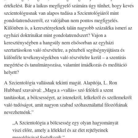
értékelést. Bár a laikus megfigyelő számára úgy tűnhet, hogy kevés
szcientológusnak van alapos tudása a Szcientológiáról mint
gondolatrendszerről, ez valójában nem pontos megfigyelés.
Különben is, a keresztényeknek talán nagyobb százaléka ismeri az
egyházi doktrínákat mint gondolatrendszert? Vajon a
kereszténységben a hangsúly nem elsősorban az egyházi
szertartásokon való részvételre, a pénzbeli segítségnyújtásra és
különféle tevékenységekben való részvételre kerül – a szentírás
megértése és tanulmányozása, valamint imádkozás és meditáció
helyett?
A Szcientológia vallásnak tekinti magát. Alapítója, L. Ron
Hubbard szavaival: „Maga a »vallás« szó felöleli a szent
tanításokat, a bölcsességet, az istenekről, lelkekről és szellemekről
való tudóságot, amit nagyon szabad szóhasználattal filozófiának
nevezhetnénk.”
„A Szcientológia a bölcsesség egy olyan hagyományát
viszi előre, amely a lélekkel és az élet rejtélyeinek
megoldásával foglalkozik.”