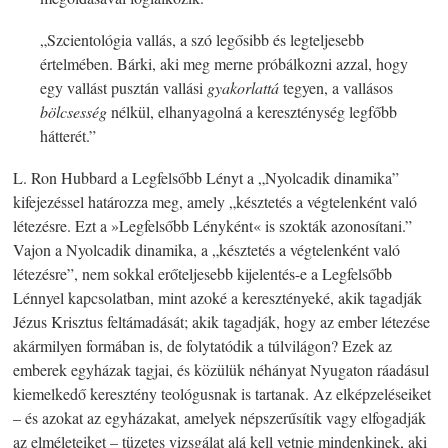
„Szcientológia vallás, a szó legősibb és legteljesebb
értelmében. Bárki, aki meg merne próbálkozni azzal, hogy
egy vallást pusztán vallási
gyakorlattá
tegyen, a vallásos
bölcsesség
nélkül, elhanyagolná a kereszténység legfőbb
hátterét.”
L. Ron Hubbard a Legfelsőbb Lényt a „Nyolcadik dinamika”
kifejezéssel határozza meg, amely „késztetés a végtelenként való
létezésre. Ezt a »Legfelsőbb Lényként« is szokták azonosítani.”
Vajon a Nyolcadik dinamika, a „késztetés a végtelenként való
létezésre”, nem sokkal erőteljesebb kijelentés-e a Legfelsőbb
Lénnyel kapcsolatban, mint azoké a keresztényeké, akik tagadják
Jézus Krisztus feltámadását; akik tagadják, hogy az ember létezése
akármilyen formában is, de folytatódik a túlvilágon? Ezek az
emberek egyházak tagjai, és közülük néhányat Nyugaton ráadásul
kiemelkedő keresztény teológusnak is tartanak. Az elképzeléseiket
– és azokat az egyházakat, amelyek népszerűsítik vagy elfogadják
az elméleteiket – tüzetes vizsgálat alá kell vetnie mindenkinek, aki