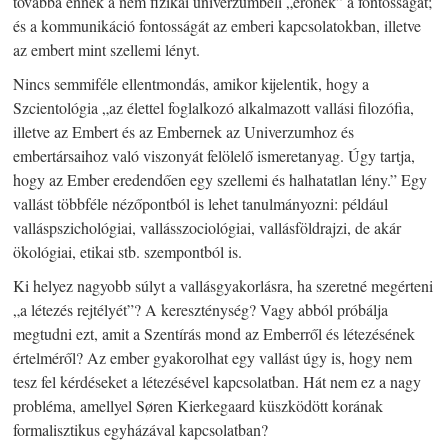
továbbá ennek a nem fizikai univerzumbeli „erőnek” a fontosságát;
és a kommunikáció fontosságát az emberi kapcsolatokban, illetve
az embert mint szellemi lényt.
Nincs semmiféle ellentmondás, amikor kijelentik, hogy a
Szcientológia „az élettel foglalkozó alkalmazott vallási filozófia,
illetve az Embert és az Embernek az Univerzumhoz és
embertársaihoz való viszonyát felölelő ismeretanyag. Úgy tartja,
hogy az Ember eredendően egy szellemi és halhatatlan lény.” Egy
vallást többféle nézőpontból is lehet tanulmányozni: például
valláspszichológiai, vallásszociológiai, vallásföldrajzi, de akár
ökológiai, etikai stb. szempontból is.
Ki helyez nagyobb súlyt a vallásgyakorlásra, ha szeretné megérteni
„a létezés rejtélyét”? A kereszténység? Vagy abból próbálja
megtudni ezt, amit a Szentírás mond az Emberről és létezésének
értelméről? Az ember gyakorolhat egy vallást úgy is, hogy nem
tesz fel kérdéseket a létezésével kapcsolatban. Hát nem ez a nagy
probléma, amellyel Søren Kierkegaard küszködött korának
formalisztikus egyházával kapcsolatban?