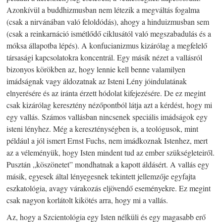
Azonkívül a buddhizmusban nem létezik a megváltás fogalma
(csak a nirvánában való feloldódás), ahogy a hinduizmusban sem
(csak a reinkarnáció ismétlődő ciklusától való megszabadulás és a
móksa állapotba lépés). A konfucianizmus kizárólag a megfelelő
társasági kapcsolatokra koncentrál. Egy másik nézet a vallásról
bizonyos körökben az, hogy lennie kell benne valamilyen
imádságnak vagy áldozatnak az Isteni Lény jóindulatának
elnyerésére és az iránta érzett hódolat kifejezésére. De ez megint
csak kizárólag keresztény nézőpontból látja azt a kérdést, hogy mi
egy vallás. Számos vallásban nincsenek speciális imádságok egy
isteni lényhez. Még a kereszténységben is, a teológusok, mint
például a jól ismert Ernst Fuchs, nem imádkoznak Istenhez, mert
az a véleményük, hogy Isten mindent tud az ember szükségleteiről.
Pusztán „köszönetet” mondhatnak a kapott áldásért. A vallás egy
másik, egyesek által lényegesnek tekintett jellemzője egyfajta
eszkatológia, avagy várakozás eljövendő eseményekre. Ez megint
csak nagyon korlátolt kikötés arra, hogy mi a vallás.
Az, hogy a Szcientológia egy Isten nélküli és egy magasabb erő