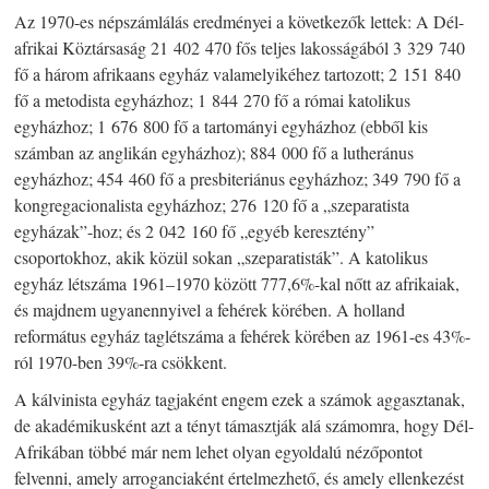
Az 1970-es népszámlálás eredményei a következők lettek: A Dél-
afrikai Köztársaság 21 402 470 fős teljes lakosságából 3 329 740
fő a három afrikaans egyház valamelyikéhez tartozott; 2 151 840
fő a metodista egyházhoz; 1 844 270 fő a római katolikus
egyházhoz; 1 676 800 fő a tartományi egyházhoz (ebből kis
számban az anglikán egyházhoz); 884 000 fő a lutheránus
egyházhoz; 454 460 fő a presbiteriánus egyházhoz; 349 790 fő a
kongregacionalista egyházhoz; 276 120 fő a „szeparatista
egyházak”-hoz; és 2 042 160 fő „egyéb keresztény”
csoportokhoz, akik közül sokan „szeparatisták”. A katolikus
egyház létszáma 1961–1970 között 777,6%-kal nőtt az afrikaiak,
és majdnem ugyanennyivel a fehérek körében. A holland
református egyház taglétszáma a fehérek körében az 1961-es 43%-
ról 1970-ben 39%-ra csökkent.
A kálvinista egyház tagjaként engem ezek a számok aggasztanak,
de akadémikusként azt a tényt támasztják alá számomra, hogy Dél-
Afrikában többé már nem lehet olyan egyoldalú nézőpontot
felvenni, amely arroganciaként értelmezhető, és amely ellenkezést