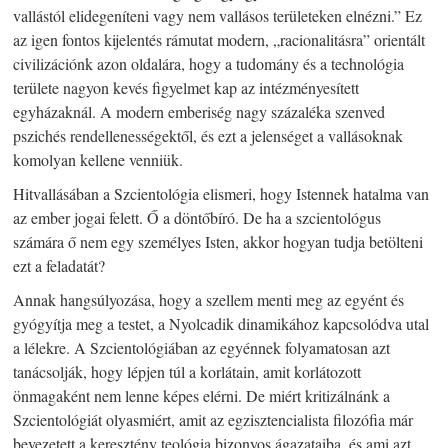
vallástól elidegeníteni vagy nem vallásos területeken elnézni.” Ez
az igen fontos kijelentés rámutat modern, „racionalitásra” orientált
civilizációnk azon oldalára, hogy a tudomány és a technológia
területe nagyon kevés figyelmet kap az intézményesített
egyházaknál. A modern emberiség nagy százaléka szenved
pszichés rendellenességektől, és ezt a jelenséget a vallásoknak
komolyan kellene venniük.
Hitvallásában a Szcientológia elismeri, hogy Istennek hatalma van
az ember jogai felett. Ő a döntőbíró. De ha a szcientológus
számára ő nem egy személyes Isten, akkor hogyan tudja betölteni
ezt a feladatát?
Annak hangsúlyozása, hogy a szellem menti meg az egyént és
gyógyítja meg a testet, a Nyolcadik dinamikához kapcsolódva utal
a lélekre. A Szcientológiában az egyénnek folyamatosan azt
tanácsolják, hogy lépjen túl a korlátain, amit korlátozott
önmagaként nem lenne képes elérni. De miért kritizálnánk a
Szcientológiát olyasmiért, amit az egzisztencialista filozófia már
bevezetett a keresztény teológia bizonyos ágazataiba, és ami azt