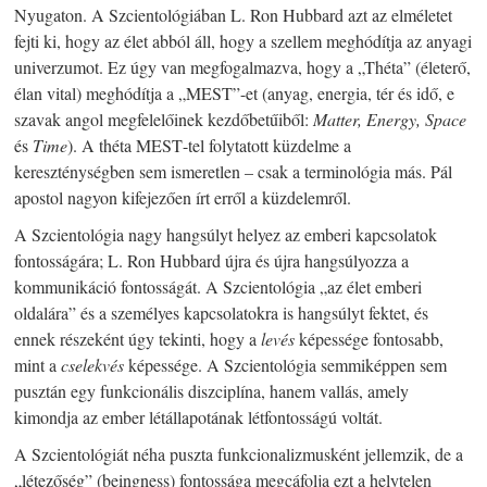
Nyugaton. A Szcientológiában L. Ron Hubbard azt az elméletet
fejti ki, hogy az élet abból áll, hogy a szellem meghódítja az anyagi
univerzumot. Ez úgy van megfogalmazva, hogy a „Théta” (életerő,
élan vital) meghódítja a „
MEST
”-et (anyag, energia, tér és idő, e
szavak angol megfelelőinek kezdőbetűiből:
Matter, Energy, Space
és
Time
). A théta
MEST
-tel folytatott küzdelme a
kereszténységben sem ismeretlen – csak a terminológia más. Pál
apostol nagyon kifejezően írt erről a küzdelemről.
A Szcientológia nagy hangsúlyt helyez az emberi kapcsolatok
fontosságára; L. Ron Hubbard újra és újra hangsúlyozza a
kommunikáció fontosságát. A Szcientológia „az élet emberi
oldalára” és a személyes kapcsolatokra is hangsúlyt fektet, és
ennek részeként úgy tekinti, hogy a
levés
képessége fontosabb,
mint a
cselekvés
képessége.
A Szcientológia semmiképpen sem
pusztán egy funkcionális diszciplína, hanem vallás, amely
kimondja az ember létállapotának létfontosságú voltát.
A Szcientológiát néha puszta funkcionalizmusként jellemzik, de a
„létezőség” (beingness) fontossága megcáfolja ezt a helytelen