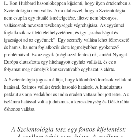
L. Ron Hubbard hasonlóképpen kijelenti, hogy ilyen értelemben a
Szcientológia nem vallás. Arra utal ezzel, hogy a Szcientológia
nem csupán egy rituálé ismételgetése, illetve nem bizonyos,
vallásosnak nevezett tevékenységek végrehajtása. Az egyénnel
foglalkozik az illető élethelyzetében, és így „szabadságot és
igazságot ad az egyénnek”. Egy személy vallása lehet félrevezető
és hamis, ha nem foglalkozik élete legmélyebben gyökerező
problémáival. Ez az egyik (méghozzá fontos) ok, amiért Nyugat-
Európa elutasította egy hitehagyott egyház vallását, és ez a
folyamat még némelyik konzervatívabb egyházat is elérte.
A Szcientológia jogosan állítja, hogy különböző források voltak rá
hatással. Számos vallást értek hasonló hatások. A hinduizmus
például az árja Védákból és India eredeti vallásaiból jött létre. Az
iszlámra hatással volt a judaizmus, a kereszténység és Dél-Arábia
őshonos vallása.
A Szcientológia tesz egy fontos kijelentést:
„A szellem tehát nem
A szellem a
dolog.