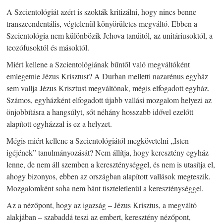
A Szcientológiát azért is szokták kritizálni, hogy nincs benne
transzcendentális, végtelenül könyörületes megváltó. Ebben a
Szcientológia nem különbözik Jehova tanúitól, az unitáriusoktól, a
teozófusoktól és másoktól.
Miért kellene a Szcientológiának bűntől való megváltóként
emlegetnie Jézus Krisztust? A Durban melletti nazarénus egyház
sem vallja Jézus Krisztust megváltónak, mégis elfogadott egyház.
Számos, egyházként elfogadott újabb vallási mozgalom helyezi az
önjobbításra a hangsúlyt, sőt néhány hosszabb idővel ezelőtt
alapított egyházzal is ez a helyzet.
Mégis miért kellene a Szcientológiától megkövetelni „Isten
igéjének” tanulmányozását? Nem állítja, hogy keresztény egyház
lenne, de nem áll szemben a kereszténységgel, és nem is utasítja el,
ahogy bizonyos, ebben az országban alapított vallások megteszik.
Mozgalomként soha nem bánt tiszteletlenül a kereszténységgel.
Az a nézőpont, hogy az igazság – Jézus Krisztus, a megváltó
alakjában – szabaddá teszi az embert, keresztény nézőpont,