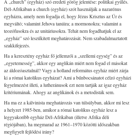
A „church” (egyház) szó eredeti görög jelentése: politikai gyűlés.
Dél-Afrikában a church (egyház) szót használják a nazarénus
egyházra, amely nem fogadja el, hogy Jézus Krisztus az Úr és
megváltó; valamint Jehova tanúira; a mormonokra; valamint a
teozófusokra és az unitáriusokra. Tehát nem fogadhatjuk el az
„egyház” szó leszűkített meghatározását. Nem szabadalmaztatott
szakkifejezés.
Ha a keresztény egyház fő jellemzői a „szellemi egység” és az
„egyetemesség”, akkor egy anglikán miért nem fogad el másokat
az áldozóasztalnál? Vagy a holland református egyház miért zárja
ki a római katolikus egyházat? Ami a bűnbocsánatot célzó egyházi
fegyelmezést illeti, a lutheránusok ezt nem tartják az igaz egyház
kritériumának. Ahogy az anglikánok és a metodisták sem.
Ha ma ez a kálvinista meghatározás van túlsúlyban, akkor mi lesz
a helyzet 1985-ben, amikor a római katolikus egyház lesz a
leggyakoribb egyház Dél-Afrikában (illetve Afrika déli
régiójában), ha megmarad az 1961–1970 közötti időszakban
megfigyelt fejlődési irány?