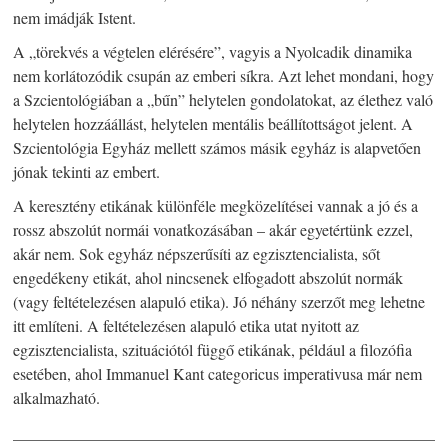
nem imádják Istent.
A „törekvés a végtelen elérésére”, vagyis a Nyolcadik dinamika
nem korlátozódik csupán az emberi síkra. Azt lehet mondani, hogy
a Szcientológiában a „bűn” helytelen gondolatokat, az élethez való
helytelen hozzáállást, helytelen mentális beállítottságot jelent. A
Szcientológia Egyház mellett számos másik egyház is alapvetően
jónak tekinti az embert.
A keresztény etikának különféle megközelítései vannak a jó és a
rossz abszolút normái vonatkozásában – akár egyetértünk ezzel,
akár nem. Sok egyház népszerűsíti az egzisztencialista, sőt
engedékeny etikát, ahol nincsenek elfogadott abszolút normák
(vagy feltételezésen alapuló etika). Jó néhány szerzőt meg lehetne
itt említeni. A feltételezésen alapuló etika utat nyitott az
egzisztencialista, szituációtól függő etikának, például a filozófia
esetében, ahol Immanuel Kant categoricus imperativusa már nem
alkalmazható.