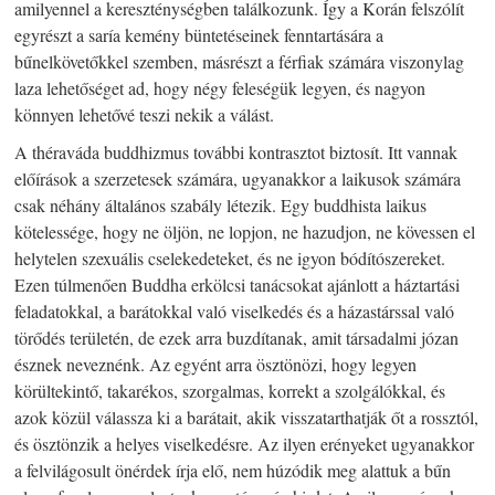
amilyennel a kereszténységben találkozunk. Így a Korán felszólít
egyrészt a saría kemény büntetéseinek fenntartására a
bűnelkövetőkkel szemben, másrészt a férfiak számára viszonylag
laza lehetőséget ad, hogy négy feleségük legyen, és nagyon
könnyen lehetővé teszi nekik a válást.
A théraváda buddhizmus további kontrasztot biztosít. Itt vannak
előírások a szerzetesek számára, ugyanakkor a laikusok számára
csak néhány általános szabály létezik. Egy buddhista laikus
kötelessége, hogy ne öljön, ne lopjon, ne hazudjon, ne kövessen el
helytelen szexuális cselekedeteket, és ne igyon bódítószereket.
Ezen túlmenően Buddha erkölcsi tanácsokat ajánlott a háztartási
feladatokkal, a barátokkal való viselkedés és a házastárssal való
törődés területén, de ezek arra buzdítanak, amit társadalmi józan
észnek neveznénk. Az egyént arra ösztönözi, hogy legyen
körültekintő, takarékos, szorgalmas, korrekt a szolgálókkal, és
azok közül válassza ki a barátait, akik visszatarthatják őt a rossztól,
és ösztönzik a helyes viselkedésre. Az ilyen erényeket ugyanakkor
a felvilágosult önérdek írja elő, nem húzódik meg alattuk a bűn