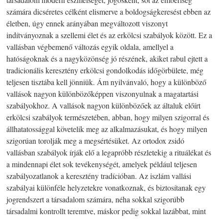
számára dicséretes célként elismerve a boldogságkeresést ebben az
életben, úgy ennek arányában megváltozott viszonyt
indítványoznak a szellemi élet és az erkölcsi szabályok között. Ez a
vallásban végbemenő változás egyik oldala, amellyel a
hatóságoknak és a nagyközönség jó részének, akiket rabul ejtett a
tradicionális keresztény erkölcsi gondolkodás időgörbülete, még
teljesen tisztába kell jönniük. Ám nyilvánvaló, hogy a különböző
vallások nagyon különbözőképpen viszonyulnak a magatartási
szabályokhoz. A vallások nagyon különbözőek az általuk előírt
erkölcsi szabályok természetében, abban, hogy milyen szigorral és
állhatatossággal követelik meg az alkalmazásukat, és hogy milyen
szigorúan torolják meg a megsértésüket. Az ortodox zsidó
vallásban szabályok írják elő a legapróbb részletekig a rituálékat és
a mindennapi élet sok tevékenységét, amelyek például teljesen
szabályozatlanok a keresztény tradícióban. Az iszlám vallási
szabályai különféle helyzetekre vonatkoznak, és biztosítanak egy
jogrendszert a társadalom számára, néha sokkal szigorúbb
társadalmi kontrollt teremtve, máskor pedig sokkal lazábbat, mint