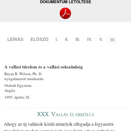
DOKUMENTUM LETÖLTÉSE
LEÍRÁS
ELŐSZÓ
I.
II.
III.
IV.
V.
Toggle
menu
A vallási türelem és a vallási sokszínűség
Bryan R. Wilson, Ph. D.
nyugalmazott munkatárs
Oxfordi Egyetem
Anglia
1995. április 28.
XXX. Vallás és erkölcs
Ahogy az új vallások közül némelyik elfogadja a fogyasztói
társadalom modern eszmeiségét, jogosként, sőt az emberiség