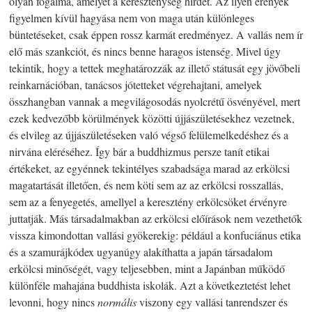
olyan fogalma, amelyet a kereszténység hirdet. Az ilyen erények
figyelmen kívül hagyása nem von maga után különleges
büntetéseket, csak éppen rossz karmát eredményez. A vallás nem ír
elő más szankciót, és nincs benne haragos istenség. Mivel úgy
tekintik, hogy a tettek meghatározzák az illető státusát egy jövőbeli
reinkarnációban, tanácsos jótetteket végrehajtani, amelyek
összhangban vannak a megvilágosodás nyolcrétű ösvényével, mert
ezek kedvezőbb körülmények közötti újjászületésekhez vezetnek,
és elvileg az újjászületéseken való végső felülemelkedéshez és a
nirvána eléréséhez. Így bár a buddhizmus persze tanít etikai
értékeket, az egyénnek tekintélyes szabadsága marad az erkölcsi
magatartását illetően, és nem köti sem az az erkölcsi rosszallás,
sem az a fenyegetés, amellyel a keresztény erkölcsöket érvényre
juttatják. Más társadalmakban az erkölcsi előírások nem vezethetők
vissza kimondottan vallási gyökerekig: például a konfuciánus etika
és a szamurájkódex ugyanúgy alakíthatta a japán társadalom
erkölcsi minőségét, vagy teljesebben, mint a Japánban működő
különféle mahajána buddhista iskolák. Azt a következtetést lehet
levonni, hogy nincs
normális
viszony egy vallási tanrendszer és