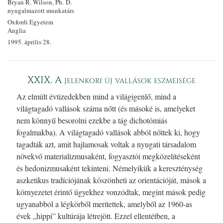
Bryan R. Wilson, Ph. D.
nyugalmazott munkatárs
Oxfordi Egyetem
Anglia
1995. április 28.
XXIX. A jelenkori új vallások eszmeisége
Az elmúlt évtizedekben mind a világigenlő, mind a
világtagadó vallások száma nőtt (és másoké is, amelyeket
nem könnyű besorolni ezekbe a tág dichotómiás
fogalmakba). A világtagadó vallások abból nőttek ki, hogy
tagadták azt, amit hajlamosak voltak a nyugati társadalom
növekvő materializmusaként, fogyasztói megközelítéseként
és hedonizmusaként tekinteni. Némelyikük a kereszténység
aszketikus tradíciójának köszönheti az orientációját, mások a
környezetet érintő ügyekhez vonzódtak, megint mások pedig
ugyanabból a légkörből merítettek, amelyből az 1960-as
évek „hippi” kultúrája létrejött. Ezzel ellentétben, a