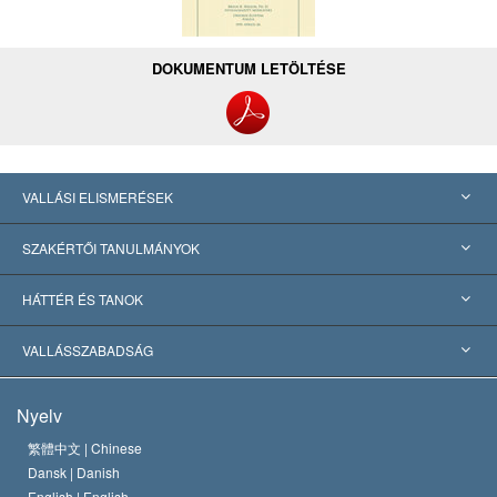
DOKUMENTUM LETÖLTÉSE
VALLÁSI ELISMERÉSEK
USA
SZAKÉRTŐI TANULMÁNYOK
Nemzetközi elismerések
Tanulmányok kategóriák szerint
HÁTTÉR ÉS TANOK
Jelentős ítéletek
A világ legnagyobb szaktekintélyei
L. Ron Hubbard
VALLÁSSZABADSÁG
A Szcientológia céljai
Mi a vallásszabadság?
Nyelv
A Szcientológia Egyház hitvallása
Nemzetközi emberi jogi standardok
繁體中文 |
Chinese
Dansk |
Danish
A Szcientológus kódex
Nyilatkozat a vallásról
English |
English