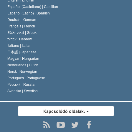
Español (Castellano) |
Castilian
David Miscavige
Español (Latino) |
Spanish
Deutsch |
German
Français |
French
Ελληνικά |
Greek
עברית |
Hebrew
Italiano |
Italian
日本語 |
Japanese
Magyar |
Hungarian
Nederlands |
Dutch
Norsk |
Norwegian
Português |
Portuguese
Русский |
Russian
Svenska |
Swedish
Kapcsolódó oldalak: