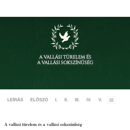
A VALLÁSI TÜRELEM ÉS
A VALLÁSI SOKSZÍNŰSÉG
LEÍRÁS
ELŐSZÓ
I.
II.
III.
IV.
V.
Toggle
menu
A vallási türelem és a vallási sokszínűség