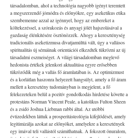
társadalomban, ahol a technológia nagyobb igényt teremtett
a megszerzendő jómódra és előnyökre, egy aszketikus etika
szembemenne azzal az igénnyel, hogy az embereket a
költekezéssel, a szórakozás és anyagi jólét hajszolásával a
gazdaság élénkítésére ösztönözzék. Ahogy a kereszténység
tradicionális aszketizmusa divatjamúlttá vált, úgy a vallásos
spiritualitás új sémáinak orientációi elkezdték tükrözni az új
társadalmi eszmeiséget. A világi társadalomban meglevő
hedonista értékek jelenkori aktualitása egyre erősebben
tükröződik még a vallás fő áramlatában is. Az optimizmust
és a korlátlan haszonra helyezett hangsúlyt, amely a fő áram
mellett a keresztény tudományban is megjelent, a fő
felekezeteken belül a pozitív gondolkodás hirdetése követte a
protestáns Norman Vincent Peale, a katolikus Fulton Sheen
és a zsidó Joshua Liebman rabbi által. Az utóbbi
évtizedekben láttuk a prosperitásteológia kifejlődését, amely
legitimizálja azokat az előnyöket, amelyekre a keresztények
egy imával teli vallástól számíthatnak. A fokozott önuralom,