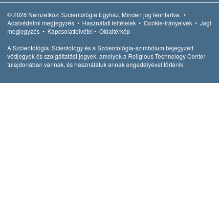
© 2026
Nemzetközi Szcientológia Egyház.
Minden jog fenntartva.
•
Adatvédelmi megjegyzés
•
Használati feltételek
•
Cookie-irányelvek
•
Jogi
megjegyzés
•
Kapcsolatfelvétel
•
Oldaltérkép
A Szcientológia, Scientology és a Szcientológia-szimbólum bejegyzett
védjegyek és szolgáltatási jegyek, amelyek a Religious Technology Center
tulajdonában vannak, és használatuk annak engedélyével történik.