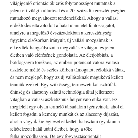
világigenlő orientációk erős folytonosságot mutatnak a
jelenkori világi kultúrával és a 20. századi kereszténységben
mutatkozó megváltozott tendenciákkal. Ahogy a vallási
érdeklődés eltávolodott a halál utáni élet fontosságától,
amelyre a megelőző évszázadokban a kereszténység
figyelme elsősorban irányult, új vallási mozgalmak is
elkezdték hangsúlyozni a megváltás e világon és jelen
életben való elérésének gondolatát. Az életjobbítás, a
boldogságra törekvés, az emberi potenciál valóra váltása
tiszteletre méltó és széles körben támogatott célokká váltak,
és nem meglepő, hogy az új vallásoknak magukévá kellett
tenniük ezeket. Egy szűkösség, természeti katasztrófák,
éhínség és alacsony szintű technológia által jellemzett
világban a vallási aszketizmus helyénvaló etika volt. Ez
megfelelt egy olyan termelő társadalom igényeinek, ahol el
kellett fogadni a kemény munkát és az alacsony díjazást,
ahol a vágyak kielégítését el kellett halasztani (gyakran a
feltételezett halál utáni életbe), hogy a tőke
felhalmozódhasson. De egy fogyasztásorientált