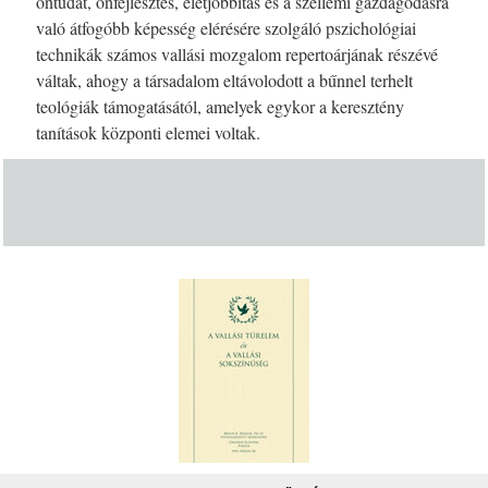
öntudat, önfejlesztés, életjobbítás és a szellemi gazdagodásra
való átfogóbb képesség elérésére szolgáló pszichológiai
technikák számos vallási mozgalom repertoárjának részévé
váltak, ahogy a társadalom eltávolodott a bűnnel terhelt
teológiák támogatásától, amelyek egykor a keresztény
tanítások központi elemei voltak.