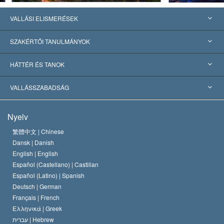
VALLÁSI ELISMERÉSEK
USA
SZAKÉRTŐI TANULMÁNYOK
Nemzetközi elismerések
Tanulmányok kategóriák szerint
HÁTTÉR ÉS TANOK
Jelentős ítéletek
A világ legnagyobb szaktekintélyei
L. Ron Hubbard
VALLÁSSZABADSÁG
A Szcientológia céljai
Mi a vallásszabadság?
Nyelv
A Szcientológia Egyház hitvallása
Nemzetközi emberi jogi standardok
繁體中文 |
Chinese
Dansk |
Danish
A Szcientológus kódex
Nyilatkozat a vallásról
English |
English
Español (Castellano) |
Castilian
David Miscavige
Español (Latino) |
Spanish
Deutsch |
German
Français |
French
Ελληνικά |
Greek
עברית |
Hebrew