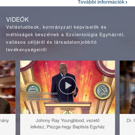
További információk
VIDEÓK
Vallástudósok, kormányzati képviselők és
méltóságok beszélnek a Szcientológia Egyházról,
vallásos céljáról és társadalomjobbító
tevékenységeiről
omány
Johnny Ray Youngblood, vezető
Dr. 
lelkész, Piszga‑hegy Baptista Egyház