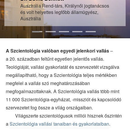
Ausztrália Rend‑társ, Királynői jogtanácsos
és volt helyettes legfőbb államügyész,
Ausztrália
A Szcientológia valóban egyedi jelenkori vallás
–
a 20. században feltűnt egyetlen jelentős vallás.
Teológiáját, vallási gyakorlatát és szervezetét vizsgálva
megállapítható, hogy a Szcientológia teljes mértékben
megfelel a
vallás
szó meghatározásában
megfogalmazottaknak. A Szcientológia vallás több mint
11 000 Szcientológia-egyházat, -missziót és kapcsolódó
szervezetet fog össze a világ országaiban.
Világszerte szcientológusok milliói hisznek őszintén
a
Szcientológia vallási tanaiban és gyakorlataiban
.