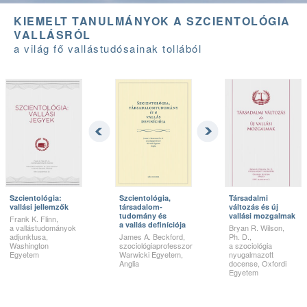
KIEMELT TANULMÁNYOK A SZCIENTOLÓGIA
VALLÁSRÓL
a világ fő vallástudósainak tollából
Szcientológia:
Szcientológia,
Társadalmi
vallási jellemzők
társa­dalom­
változás és új
tudomány és
vallási mozgalmak
Frank K. Flinn,
a vallás definíciója
a vallástudományok
Bryan R. Wilson,
adjunktusa,
James A. Beckford,
Ph. D.,
Washington
szociológiaprofesszor
a szociológia
Egyetem
Warwicki Egyetem,
nyugalmazott
Anglia
docense, Oxfordi
Egyetem