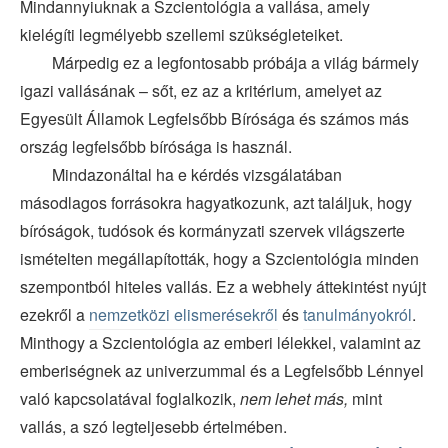
Mindannyiuknak a Szcientológia a vallása, amely
kielégíti legmélyebb szellemi szükségleteiket.
Márpedig ez a legfontosabb próbája a világ bármely
igazi vallásának – sőt, ez az a kritérium, amelyet az
Egyesült Államok Legfelsőbb Bírósága és számos más
ország legfelsőbb bírósága is használ.
Mindazonáltal ha e kérdés vizsgálatában
másodlagos forrásokra hagyatkozunk, azt találjuk, hogy
bíróságok, tudósok és kormányzati szervek világszerte
ismételten megállapították, hogy a Szcientológia minden
szempontból hiteles vallás. Ez a webhely áttekintést nyújt
ezekről a
nemzetközi elismerésekről
és
tanulmányokról
.
Minthogy a Szcientológia az emberi lélekkel, valamint az
emberiségnek az univerzummal és a Legfelsőbb Lénnyel
való kapcsolatával foglalkozik,
nem lehet más,
mint
vallás, a szó legteljesebb értelmében.