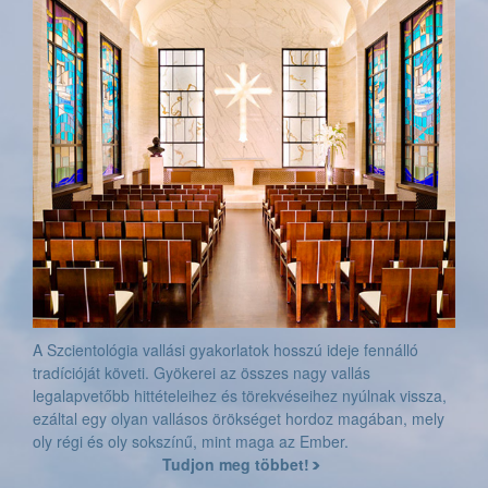
A Szcientológia vallási gyakorlatok hosszú ideje fennálló
tradícióját követi. Gyökerei az összes nagy vallás
legalapvetőbb hittételeihez és törekvéseihez nyúlnak vissza,
ezáltal egy olyan vallásos örökséget hordoz magában, mely
oly régi és oly sokszínű, mint maga az Ember.
Tudjon meg többet!