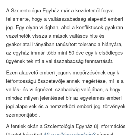
A Szcientológia Egyház már a kezdeteitől fogva
felismerte, hogy a vallásszabadság alapvető emberi
jog. Egy olyan világban, ahol a konfliktusok gyakran
vezethetők vissza a mások vallásos hite és
gyakorlatai irányában tanúsított tolerancia hiányára,
az egyház immár több mint 50 éve egyik elsődleges
ügyének tekinti a vallásszabadság fenntartását.
Ezen alapvető emberi jogunk megőrzésének egyik
létfontosságú összetevője annak megértése, mi is a
vallás- és világnézeti szabadság valójában, s hogy
mindez milyen jelentéssel bír az egyetemes emberi
jogi alapelvek és a nemzetközi emberi jogi törvények
szempontjából.
A fentiek okán a Szcientológia Egyház új információs
füzetet készített
címmel,
Mi a vallásszabadság?