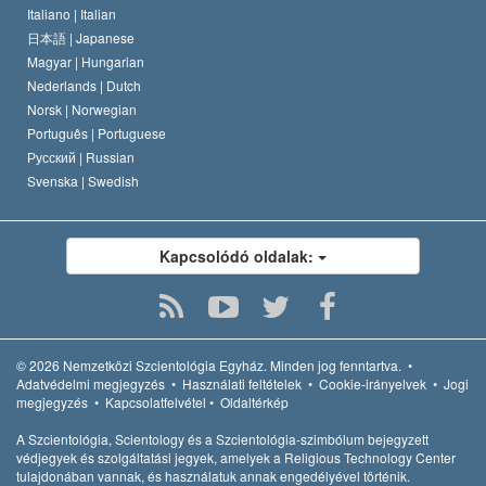
Italiano |
Italian
日本語 |
Japanese
Magyar |
Hungarian
Nederlands |
Dutch
Norsk |
Norwegian
Português |
Portuguese
Русский |
Russian
Svenska |
Swedish
Kapcsolódó oldalak:
© 2026
Nemzetközi Szcientológia Egyház.
Minden jog fenntartva.
•
Adatvédelmi megjegyzés
•
Használati feltételek
•
Cookie-irányelvek
•
Jogi
megjegyzés
•
Kapcsolatfelvétel
•
Oldaltérkép
A Szcientológia, Scientology és a Szcientológia-szimbólum bejegyzett
védjegyek és szolgáltatási jegyek, amelyek a Religious Technology Center
tulajdonában vannak, és használatuk annak engedélyével történik.