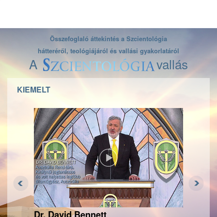
Összefoglaló áttekintés a Szcientológia
hátteréről, teológiájáról és vallási gyakorlatáról
A
vallás
KIEMELT
Dr. David Bennett