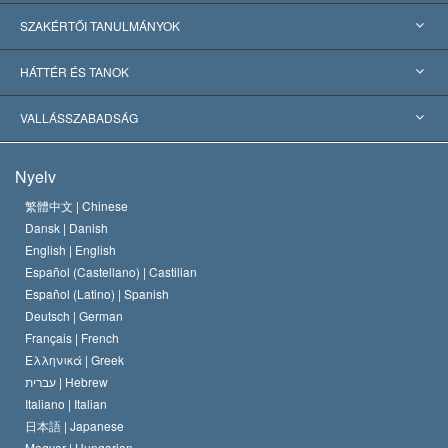
USA
SZAKÉRTŐI TANULMÁNYOK
Nemzetközi elismerések
Tanulmányok kategóriák szerint
HÁTTÉR ÉS TANOK
Jelentős ítéletek
A világ legnagyobb szaktekintélyei
L. Ron Hubbard
VALLÁSSZABADSÁG
A Szcientológia céljai
Mi a vallásszabadság?
Nyelv
A Szcientológia Egyház hitvallása
Nemzetközi emberi jogi standardok
繁體中文 |
Chinese
Dansk |
Danish
A Szcientológus kódex
Nyilatkozat a vallásról
English |
English
Español (Castellano) |
Castilian
David Miscavige
Español (Latino) |
Spanish
Deutsch |
German
Français |
French
Ελληνικά |
Greek
עברית |
Hebrew
Italiano |
Italian
日本語 |
Japanese
Magyar |
Hungarian