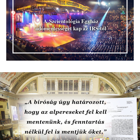
A Szcientológia Egyház
adómentességet kap az IRS‑től