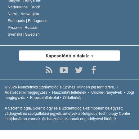
Nederlands |
Dutch
Norsk |
Norwegian
Português |
Portuguese
Русский |
Russian
Svenska |
Swedish
Kapcsolódó oldalak:
© 2026
Nemzetközi Szcientológia Egyház.
Minden jog fenntartva.
•
Adatvédelmi megjegyzés
•
Használati feltételek
•
Cookie-irányelvek
•
Jogi
megjegyzés
•
Kapcsolatfelvétel
•
Oldaltérkép
A Szcientológia, Scientology és a Szcientológia-szimbólum bejegyzett
védjegyek és szolgáltatási jegyek, amelyek a Religious Technology Center
tulajdonában vannak, és használatuk annak engedélyével történik.