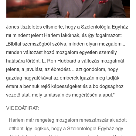
Video
Jones tiszteletes elismerte, hogy a Szcientológia Egyház
mi mindent jelent Harlem lakóinak, és így fogalmazott:
„Bibliai szemszögből szólva, minden olyan mozgalom...
minden változást hozó mozgalom egyetlen személy
hatására történt. L. Ron Hubbard a változás mozgalmát
jelenti, a javulást, az ébredést… azt gondolom, hogy
gazdag hagyatékával az emberek igazán meg tudják
érteni a bennük rejlő képességeket és a boldogsághoz
vezető utat, mely tanításain és megértésén alapul.”
VIDEOÁTIRAT:
Harlem már rengeteg mozgalom reneszánszának adott
otthont. Így logikus, hogy a Szcientológia Egyház egy