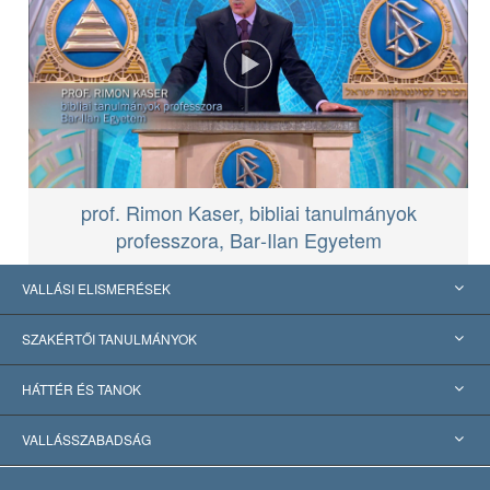
prof. Rimon Kaser, bibliai tanulmányok
professzora, Bar‑Ilan Egyetem
VALLÁSI ELISMERÉSEK
USA
SZAKÉRTŐI TANULMÁNYOK
Nemzetközi elismerések
Tanulmányok kategóriák szerint
HÁTTÉR ÉS TANOK
Jelentős ítéletek
A világ legnagyobb szaktekintélyei
L. Ron Hubbard
VALLÁSSZABADSÁG
A Szcientológia céljai
Mi a vallásszabadság?