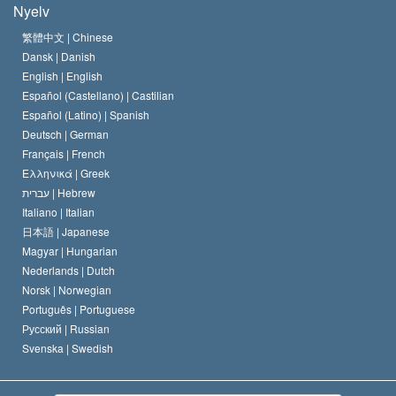
Nyelv
A Szcientológia Egyház hitvallása
Nemzetközi emberi jogi standardok
繁體中文 |
Chinese
Dansk |
Danish
A Szcientológus kódex
Nyilatkozat a vallásról
English |
English
Español (Castellano) |
Castilian
David Miscavige
Español (Latino) |
Spanish
Deutsch |
German
Français |
French
Ελληνικά |
Greek
עברית |
Hebrew
Italiano |
Italian
日本語 |
Japanese
Magyar |
Hungarian
Nederlands |
Dutch
Norsk |
Norwegian
Português |
Portuguese
Русский |
Russian
Svenska |
Swedish