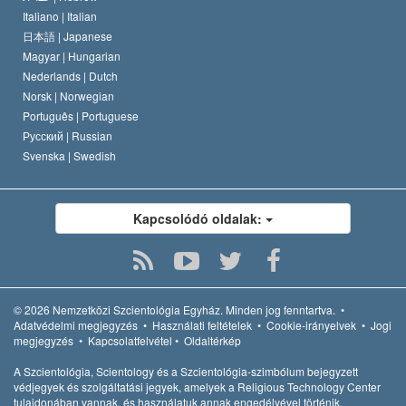
Italiano |
Italian
日本語 |
Japanese
Magyar |
Hungarian
Nederlands |
Dutch
Norsk |
Norwegian
Português |
Portuguese
Русский |
Russian
Svenska |
Swedish
Kapcsolódó oldalak:
© 2026
Nemzetközi Szcientológia Egyház.
Minden jog fenntartva.
•
Adatvédelmi megjegyzés
•
Használati feltételek
•
Cookie-irányelvek
•
Jogi
megjegyzés
•
Kapcsolatfelvétel
•
Oldaltérkép
A Szcientológia, Scientology és a Szcientológia-szimbólum bejegyzett
védjegyek és szolgáltatási jegyek, amelyek a Religious Technology Center
tulajdonában vannak, és használatuk annak engedélyével történik.