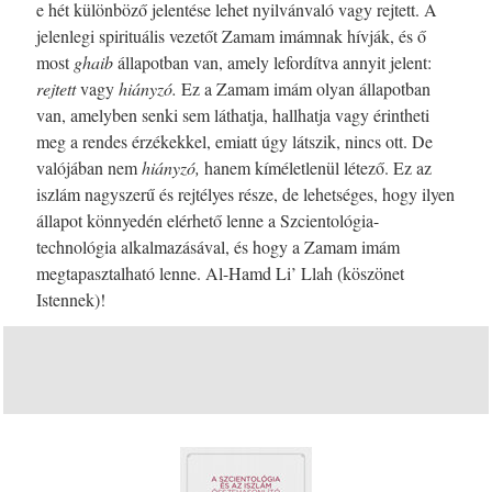
e hét különböző jelentése lehet nyilvánvaló vagy rejtett. A
jelenlegi spirituális vezetőt Zamam imámnak hívják, és ő
most
ghaib
állapotban van, amely lefordítva annyit jelent:
rejtett
vagy
hiányzó.
Ez a Zamam imám olyan állapotban
van, amelyben senki sem láthatja, hallhatja vagy érintheti
meg a rendes érzékekkel, emiatt úgy látszik, nincs ott. De
valójában nem
hiányzó,
hanem kíméletlenül létező. Ez az
iszlám nagyszerű és rejtélyes része, de lehetséges, hogy ilyen
állapot könnyedén elérhető lenne a Szcientológia-
technológia alkalmazásával, és hogy a Zamam imám
megtapasztalható lenne. Al-Hamd Li’ Llah (köszönet
Istennek)!