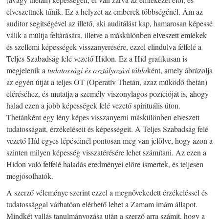
elveszettnek tűnik. Ez a helyzet az emberek többségénél. Ám az
auditor segítségével az illető, aki auditálást kap, hamarosan képessé
válik a múltja feltárására, illetve a máskülönben elveszett emlékek
és szellemi képességek visszanyerésére, ezzel elindulva felfelé a
Teljes Szabadság felé vezető Hídon. Ez a Híd grafikusan is
megjelenik a
tudatossági és osztályozási tábla
ként, amely ábrázolja
az egyén útját a teljes OT (Operatív Thetán, azaz működő thetán)
eléréséhez, és mutatja a személy viszonylagos pozícióját is, ahogy
halad ezen a jobb képességek felé vezető spirituális úton.
Thetánként egy lény képes visszanyerni máskülönben elveszett
tudatosságait, érzékeléseit és képességeit. A Teljes Szabadság felé
vezető Híd egyes lépéseinél pontosan meg van jelölve, hogy azon a
szinten milyen képesség visszatérésére lehet számítani. Az ezen a
Hídon való felfelé haladás eredményei előre ismertek, és teljesen
megjósolhatók.
A szerző véleménye szerint ezzel a megnövekedett érzékeléssel és
tudatossággal várhatóan elérhető lehet a Zamam imám állapot.
Mindkét vallás tanulmányozása után a szerző arra számít, hogy a