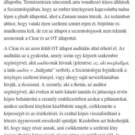
állapotba. Természetesen nincsenek arra vonatkozó írásos állítások
a Szcientológiában, hogy az ember ténylegesen kapcsolatba tudna
lépni a ghaib állapottal, ahol a Zamam imám létezik. Az iszlámban
ahhoz, hogy valaki ilyen szellemi szintet érjen el, böjtölnie és
imádkoznia kell, de ezt az állapot a szcientológusok nem tekintik
azonosnak a Clear és az OT állapottal.
A Clear és az azon felüli OT állapot auditálás által érhető el. Az
auditálás az a gyakorlat, amely során egy képzett szakember
segítségével, akit
auditor
nak hívnak (jelentése:
az, aki meghallgat,
a latin
audire
= „hallgatni” szóból), a Szcientológia foglalkozik a
tényleges szellemi lénnyel, vagy ahogy saját nevezéktanában
hívják, a
thetán
nal. A személy, aki a thetán, az auditor
segítségével, aki éveken át tartó kitartó tanulás és jártassága révén
képes behatárolni a személy emlékezetében azokat a pillanatokat,
amikor szellemi lényként kisebbítette magát, csökkentette a
képességét és az érzékelését, és ezáltal képes visszafordítani a
létezés úgynevezett ereszkedő spirálját. Kezdetben azt fedezhetjük
fel, hogy nagy része annak, ami csökkentette a szellemi lény
(avagy thetán) képességeit, el van zárva az emlékezet elől, és