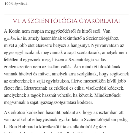
1996. április 4.
VI. A SZCIENTOLÓGIA GYAKORLATAI
A Korán nem csupán meggyőződésről és hitről szól. Van
gyakorlat
is, amely hasonlónak tekinthető a Szcientológiához,
mivel a jobb élet elérésére helyezi a hangsúlyt. Nyilvánvalóan az
egyes egyházaknak megvannak a saját szertartásaik, amelyek nem
feltétlenül egyeznek meg, hiszen a Szcientológia vallás
értelemszerűen nem az iszlám vallás. Ám mindkét filozófiának
vannak hitelvei és művei, amelyek arra szolgálnak, hogy segítsenek
az embereknek a saját egyházukon, illetve mecsetükön kívül jobb
életet élni. Idetartoznak az erkölcsi és etikai viselkedési kódexek,
amelyeknek a tagok hasznát vehetik, ha követik. Mindkettőnek
megvannak a saját igazságszolgáltatási kódexei.
Az erkölcsi kódexben hasonlít például az, hogy az iszlámban ott
van az alkohol elhagyásának gyakorlata, a Szcientológiában pedig
L. Ron Hubbard a következőt írta az alkoholról
Az út a