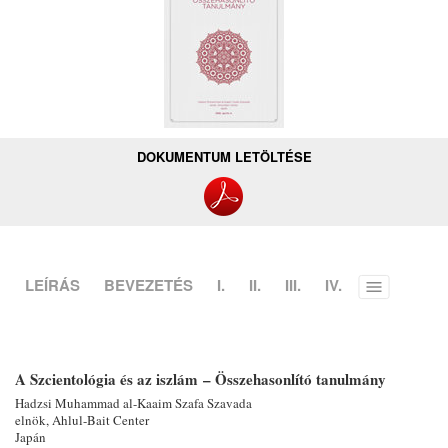
DOKUMENTUM LETÖLTÉSE
LEÍRÁS
BEVEZETÉS
I.
II.
III.
IV.
Toggle
menu
A Szcientológia és az iszlám – Összehasonlító tanulmány
Hadzsi Muhammad
al-Kaaim
Szafa Szavada
elnök, Ahlul-Bait Center
Japán