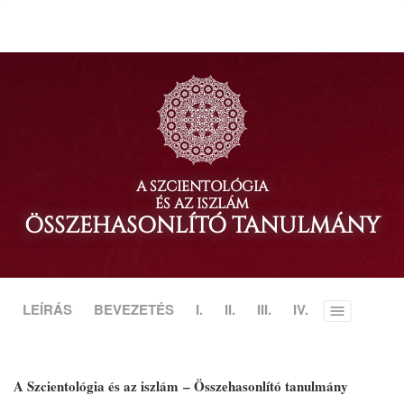
A SZCIENTOLÓGIA
ÉS AZ ISZLÁM
ÖSSZEHASONLÍTÓ TANULMÁNY
LEÍRÁS
BEVEZETÉS
I.
II.
III.
IV.
Toggle
menu
A Szcientológia és az iszlám – Összehasonlító tanulmány