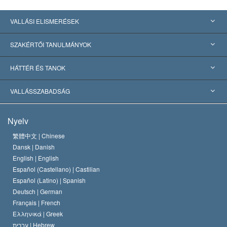
VALLÁSI ELISMERÉSEK
USA
SZAKÉRTŐI TANULMÁNYOK
Nemzetközi elismerések
Tanulmányok kategóriák szerint
HÁTTÉR ÉS TANOK
Jelentős ítéletek
A világ legnagyobb szaktekintélyei
L. Ron Hubbard
VALLÁSSZABADSÁG
A Szcientológia céljai
Mi a vallásszabadság?
Nyelv
A Szcientológia Egyház hitvallása
Nemzetközi emberi jogi standardok
繁體中文 |
Chinese
Dansk |
Danish
A Szcientológus kódex
Nyilatkozat a vallásról
English |
English
Español (Castellano) |
Castilian
David Miscavige
Español (Latino) |
Spanish
Deutsch |
German
Français |
French
Ελληνικά |
Greek
עברית |
Hebrew