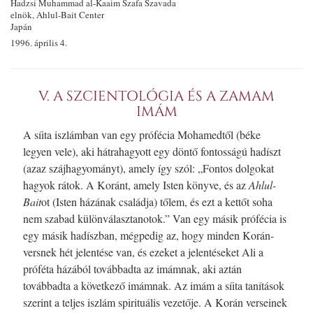
Hadzsi Muhammad
al-Kaaim
Szafa Szavada
elnök, Ahlul-Bait Center
Japán
1996. április 4.
V. A SZCIENTOLÓGIA ÉS A ZAMAM
IMÁM
A síita iszlámban van egy prófécia Mohamedtől (béke
legyen vele), aki hátrahagyott egy döntő fontosságú hadíszt
(azaz szájhagyományt), amely így szól: „Fontos dolgokat
hagyok rátok. A Koránt, amely Isten könyve, és az
Ahlu
l-
B
ait
ot (Isten házának családja) tőlem, és ezt a kettőt soha
nem szabad különválasztanotok.” Van egy másik prófécia is
egy másik hadíszban, mégpedig az, hogy minden Korán-
versnek hét jelentése van, és ezeket a jelentéseket Ali a
próféta házából továbbadta az imámnak, aki aztán
továbbadta a következő imámnak. Az imám a síita tanítások
szerint a teljes iszlám spirituális vezetője. A Korán verseinek