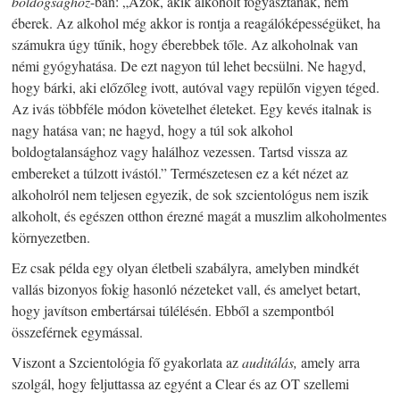
boldogsághoz
-ban: „Azok, akik alkoholt fogyasztanak, nem
éberek. Az alkohol még akkor is rontja a reagálóképességüket, ha
számukra úgy tűnik, hogy éberebbek tőle. Az alkoholnak van
némi gyógyhatása. De ezt nagyon túl lehet becsülni. Ne hagyd,
hogy bárki, aki előzőleg ivott, autóval vagy repülőn vigyen téged.
Az ivás többféle módon követelhet életeket. Egy kevés italnak is
nagy hatása van; ne hagyd, hogy a túl sok alkohol
boldogtalansághoz vagy halálhoz vezessen. Tartsd vissza az
embereket a túlzott ivástól.” Természetesen ez a két nézet az
alkoholról nem teljesen egyezik, de sok szcientológus nem iszik
alkoholt, és egészen otthon érezné magát a muszlim alkoholmentes
környezetben.
Ez csak példa egy olyan életbeli szabályra, amelyben mindkét
vallás bizonyos fokig hasonló nézeteket vall, és amelyet betart,
hogy javítson embertársai túlélésén. Ebből a szempontból
összeférnek egymással.
Viszont a Szcientológia fő gyakorlata az
auditálás,
amely arra
szolgál, hogy feljuttassa az egyént a Clear és az OT szellemi