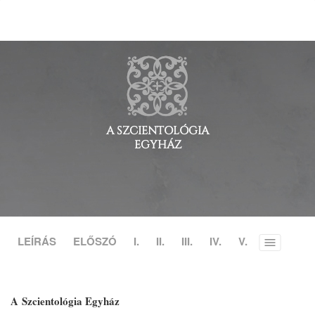
A SZCIENTOLÓGIA
EGYHÁZ
LEÍRÁS
ELŐSZÓ
I.
II.
III.
IV.
V.
Toggle
menu
A Szcientológia Egyház