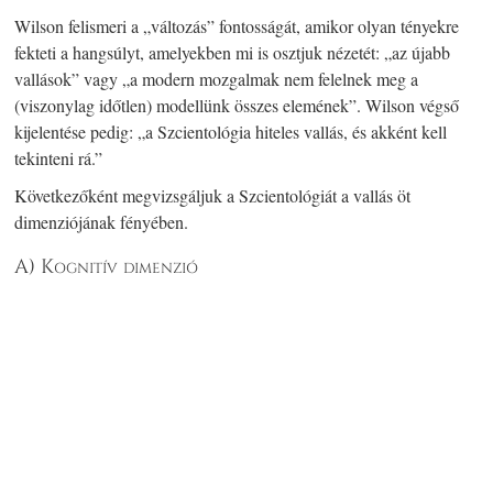
Wilson felismeri a „változás” fontosságát, amikor olyan tényekre
fekteti a hangsúlyt, amelyekben mi is osztjuk nézetét: „az újabb
vallások” vagy „a modern mozgalmak nem felelnek meg a
(viszonylag időtlen) modellünk összes elemének”. Wilson végső
kijelentése pedig: „a Szcientológia hiteles vallás, és akként kell
tekinteni rá.”
Következőként megvizsgáljuk a Szcientológiát a vallás öt
dimenziójának fényében.
A) Kognitív dimenzió
A Szcientológia kognitív dimenziójáról tanúskodik, hogy
egyedülálló és részletes képet alkot a világról és az univerzumról a
nyolc dinamikára vonatkozó doktrínájában, amely a teljes létezést
nyolc különálló síkra bontja, és ennek csúcsán a szellemi
birodalom és Isten van. Az, hogy a szcientológusok hisznek a
természetfeletti létezésében, bele van ágyazva abba, hogy hisznek
igazi önmagunkban mint szellemben – ez a thetán –, a thetán több