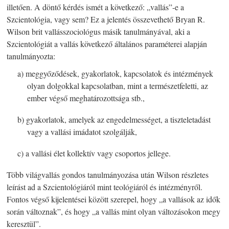
illetően. A döntő kérdés ismét a következő: „vallás”-e a
Szcientológia, vagy sem? Ez a jelentés összevethető Bryan R.
Wilson brit vallásszociológus másik tanulmányával, aki a
Szcientológiát a vallás következő általános paraméterei alapján
tanulmányozta:
a) meggyőződések, gyakorlatok, kapcsolatok és intézmények
olyan dolgokkal kapcsolatban, mint a természetfeletti, az
ember végső meghatározottsága stb.,
b) gyakorlatok, amelyek az engedelmességet, a tiszteletadást
vagy a vallási imádatot szolgálják,
c) a vallási élet kollektív vagy csoportos jellege.
Több világvallás gondos tanulmányozása után Wilson részletes
leírást ad a Szcientológiáról mint teológiáról és intézményről.
Fontos végső kijelentései között szerepel, hogy „a vallások az idők
során változnak”, és hogy „a vallás mint olyan változásokon megy
keresztül”.