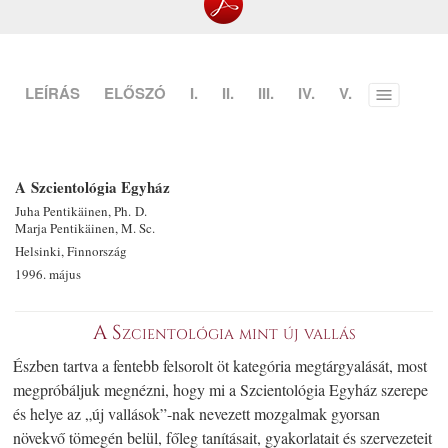
LEÍRÁS
ELŐSZÓ
I.
II.
III.
IV.
V.
Toggle
menu
A Szcientológia Egyház
Juha Pentikäinen, Ph. D.
Marja Pentikäinen, M. Sc.
Helsinki, Finnország
1996. május
A Szcientológia mint új vallás
Észben tartva a fentebb felsorolt öt kategória megtárgyalását, most
megpróbáljuk megnézni, hogy mi a Szcientológia Egyház szerepe
és helye az „új vallások”-nak nevezett mozgalmak gyorsan
növekvő tömegén belül, főleg tanításait, gyakorlatait és szervezeteit