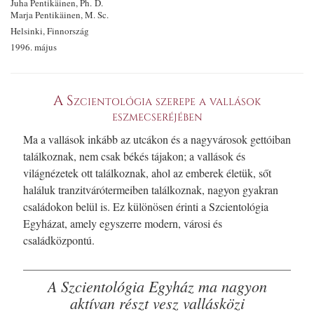
Juha Pentikäinen, Ph. D.
Marja Pentikäinen, M. Sc.
Helsinki, Finnország
1996. május
A Szcientológia szerepe a vallások
eszmecseréjében
Ma a vallások inkább az utcákon és a nagyvárosok gettóiban
találkoznak, nem csak békés tájakon; a vallások és
világnézetek ott találkoznak, ahol az emberek életük, sőt
haláluk tranzitvárótermeiben találkoznak, nagyon gyakran
családokon belül is. Ez különösen érinti a Szcientológia
Egyházat, amely egyszerre modern, városi és
családközpontú.
A Szcientológia Egyház ma nagyon
aktívan részt vesz vallásközi