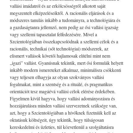
vallási imádatról és az erkölcsösségről alkotott saját
megszentelt elképzeléseiktől. A racionális eljárások és a
módszeres tanulás inkább a tudományra, a technológiára és
a gazdaságtanra jellemző, nem pedig az ősi vallási igazság
vagy szellemi tapasztalat felfedezésére. Mivel a
Szcientológiában összekapcsolódnak a szellemi célok és a
racionális, technikai (sőt technológiai) módszerek, az
elismert vallások követői hajlamosak elítélni mint nem
„igazi” vallást. Gyanúsnak tekintik, mert ősi formulák helyett
inkább modern ismereteket alkalmaz, minimálisra csökkenti
vagy teljesen elhagyja az olyan szokványos vallási
fogalmakat, mint a szentség és a rituálé, és pragmatikus
orientációt tesz magáévá vallási célok elérése érdekében.
Figyelmen kívül hagyva, hogy vallási adományozásra és
hozzájárulásra minden vallási szervezetnek szüksége van,
azt, hogy a Szcientológiában a hívőknek fizetniük kell az
oktatásuk költségeit, úgy tekintik, hogy túlságosan
kereskedelmi és üzleties, túl közvetlenül a szolgáltatásra