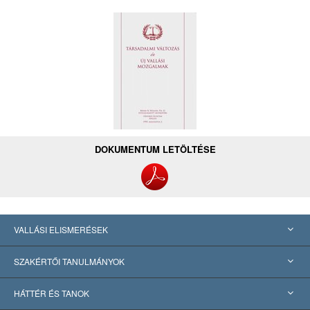
DOKUMENTUM LETÖLTÉSE
VALLÁSI ELISMERÉSEK
USA
SZAKÉRTŐI TANULMÁNYOK
Nemzetközi elismerések
Tanulmányok kategóriák szerint
HÁTTÉR ÉS TANOK