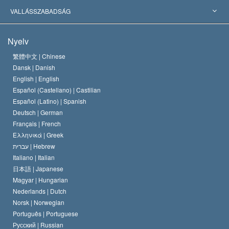
Jelentős ítéletek
A világ legnagyobb szaktekintélyei
L. Ron Hubbard
VALLÁSSZABADSÁG
A Szcientológia céljai
Mi a vallásszabadság?
Nyelv
A Szcientológia Egyház hitvallása
Nemzetközi emberi jogi standardok
繁體中文 |
Chinese
Dansk |
Danish
A Szcientológus kódex
Nyilatkozat a vallásról
English |
English
Español (Castellano) |
Castilian
David Miscavige
Español (Latino) |
Spanish
Deutsch |
German
Français |
French
Ελληνικά |
Greek
עברית |
Hebrew
Italiano |
Italian
日本語 |
Japanese
Magyar |
Hungarian
Nederlands |
Dutch
Norsk |
Norwegian
Português |
Portuguese
Русский |
Russian