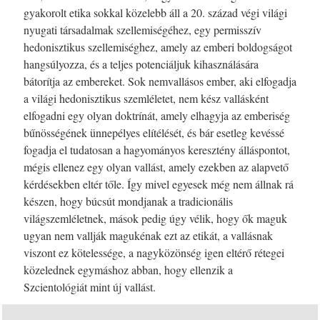
gyakorolt etika sokkal közelebb áll a 20. század végi világi
nyugati társadalmak szellemiségéhez, egy permisszív
hedonisztikus szellemiséghez, amely az emberi boldogságot
hangsúlyozza, és a teljes potenciáljuk kihasználására
bátorítja az embereket. Sok nemvallásos ember, aki elfogadja
a világi hedonisztikus szemléletet, nem kész vallásként
elfogadni egy olyan doktrínát, amely elhagyja az emberiség
bűnösségének ünnepélyes elítélését, és bár esetleg kevéssé
fogadja el tudatosan a hagyományos keresztény álláspontot,
mégis ellenez egy olyan vallást, amely ezekben az alapvető
kérdésekben eltér tőle. Így mivel egyesek még nem állnak rá
készen, hogy búcsút mondjanak a tradicionális
világszemléletnek, mások pedig úgy vélik, hogy ők maguk
ugyan nem vallják magukénak ezt az etikát, a vallásnak
viszont ez kötelessége, a nagyközönség igen eltérő rétegei
közelednek egymáshoz abban, hogy ellenzik a
Szcientológiát mint új vallást.