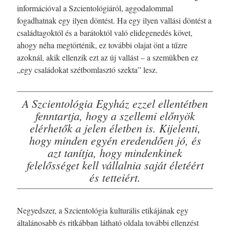
információval a Szcientológiáról, aggodalommal
fogadhatnak egy ilyen döntést. Ha egy ilyen vallási döntést a
családtagoktól és a barátoktól való elidegenedés követ,
ahogy néha megtörténik, ez további olajat önt a tűzre
azoknál, akik ellenzik ezt az új vallást – a szemükben ez
„egy családokat szétbomlasztó szekta” lesz.
A Szcientológia Egyház ezzel ellentétben
fenntartja, hogy a szellemi előnyök
elérhetők a jelen életben is. Kijelenti,
hogy minden egyén eredendően jó, és
azt tanítja, hogy mindenkinek
felelősséget kell vállalnia saját életéért
és tetteiért.
Negyedszer, a Szcientológia kulturális etikájának egy
általánosabb és ritkábban látható oldala további ellenzést