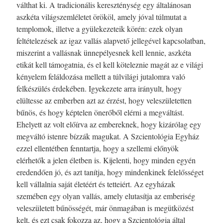
válthat ki. A tradicionális kereszténység egy általánosan
aszkéta világszemléletet örököl, amely jóval túlmutat a
templomok, illetve a gyülekezeteik körén: ezek olyan
feltételezések az igaz vallás alapvető jellegével kapcsolatban,
miszerint a vallásnak ünnepélyesnek kell lennie, aszkéta
etikát kell támogatnia, és el kell köteleznie magát az e világi
kényelem feláldozása mellett a túlvilági jutalomra való
felkészülés érdekében. Igyekezete arra irányult, hogy
elültesse az emberben azt az érzést, hogy veleszületetten
bűnös, és hogy képtelen önerőből elérni a megváltást.
Ehelyett az volt előírva az embereknek, hogy kizárólag egy
megváltó istenre bízzák magukat. A Szcientológia Egyház
ezzel ellentétben fenntartja, hogy a szellemi előnyök
elérhetők a jelen életben is. Kijelenti, hogy minden egyén
eredendően jó, és azt tanítja, hogy mindenkinek felelősséget
kell vállalnia saját életéért és tetteiért. Az egyházak
szemében egy olyan vallás, amely elutasítja az emberiség
veleszületett bűnösségét, már önmagában is megütközést
kelt, és ezt csak fokozza az, hogy a Szcientológia által