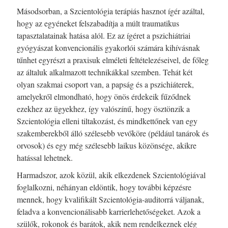
Másodsorban, a Szcientológia terápiás hasznot ígér azáltal,
hogy az egyéneket felszabadítja a múlt traumatikus
tapasztalatainak hatása alól. Ez az ígéret a pszichiátriai
gyógyászat konvencionális gyakorlói számára kihívásnak
tűnhet egyrészt a praxisuk elméleti feltételezéseivel, de főleg
az általuk alkalmazott technikákkal szemben. Tehát két
olyan szakmai csoport van, a papság és a pszichiáterek,
amelyekről elmondható, hogy önös érdekeik fűződnek
ezekhez az ügyekhez, így valószínű, hogy ösztönzik a
Szcientológia elleni tiltakozást, és mindkettőnek van egy
szakemberekből álló szélesebb vevőköre (például tanárok és
orvosok) és egy még szélesebb laikus közönsége, akikre
hatással lehetnek.
Harmadszor, azok közül, akik elkezdenek Szcientológiával
foglalkozni, néhányan eldöntik, hogy további képzésre
mennek, hogy kvalifikált Szcientológia-auditorrá váljanak,
feladva a konvencionálisabb karrierlehetőségeket. Azok a
szülők, rokonok és barátok, akik nem rendelkeznek elég