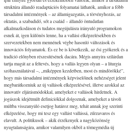
struktúra állandó readaptációs folyamatai láthatók, amikor a főbb
társadalmi intézmények – az államigazgatás, a törvényhozás, az
oktatás, a szabadidő, sőt a család – állandó öntudatlan
alkalmazkodáson és tudatos megújulásra irányuló programokon
esnek át, igen különös lenne, ha a vallási elképzelésekben és
szervezetekben nem mennének végbe hasonló változások és
innovációs folyamatok. És ez be is következik, az ősi gyökerek és a
tradíció előnyben részesítésének dacára. Mégis annyira szilárdan
tartja magát az a feltevés, hogy a vallás legyen olyan – a liturgia
szóhasználatával –, „miképpen kezdetben, most és mindörökké”,
hogy más társadalmi intézmények képviselőinek nehézséget jelent
megbarátkozniuk az új vallások elképzelésével, illetve azokkal az
innovatív eljárásmódokkal, amelyeket e vallások hirdetnek. A
jogászok idejétmúlt definíciókkal dolgoznak, amelyeket a távoli
múltba visszanyúló esetjog határoz meg, tehát annak jog szerinti
elképzelése, hogy mi tesz egy vallást vallássá, zűrzavaros és
elavult. A politikusok – akik érzékenyek a nagyközönség
nyugtalanságára, amikor valamilyen okból a tömegmédia új