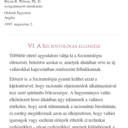
Bryan R. Wilson, Ph. D.
nyugalmazott munkatárs
Oxfordi Egyetem
Anglia
1995. augusztus 2.
VI. A Szcientológia ellenzése
Többféle eltérő aggodalom váltja ki a Szcientológia
ellenzését, beleértve azokat is, amelyek általában véve az új
vallásokkal kapcsolatban rendszerint felbukkannak.
Először is, a Szcientológia gyanút kelthet azzal a
kijelentésével, hogy racionális eljárásmódok alkalmazásával
tesz szert spirituális bölcsességre. A hagyományos vallás
elkötelezett hívei általában úgy tekintenek a vallásos
értékekre, hogy azok túlmutatnak a racionalitás birodalmán,
és esetleg megütköznek azon az elképzelésen, hogy vallási
igazságok vagy szellemi előnyök érhetők el technikai
eszközökkel – olyan eszközökkel, amelyek különböznek a