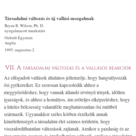
Társadalmi változás és új vallási mozgalmak
Bryan R. Wilson, Ph. D.
nyugalmazott munkatárs
Oxfordi Egyetem
Anglia
1995. augusztus 2.
VII. A társadalmi változás és a vallásos reakciók
Az elfogadott vallások általános jellemzője, hogy hangsúlyozzák
ősi gyökereiket. Ez szorosan kapcsolódik ahhoz a
meggyőződéshez, hogy vannak állandó érvényű tények, időtlen
igazságok, és ahhoz a homályos, ám erőteljes elképzeléshez, hogy
a hiteles bölcsesség valamiféle meghatározatlan ősi múltból
származik. Ugyanakkor széles körben érzékelik annak
kíméletlenségét a társadalmi élet számos területén, hogy
visszafordíthatatlan változások zajlanak. Amikor a gazdaság és az
ipar ennyire gyorsan és érzékelhetően változik, amikor a társadalmi