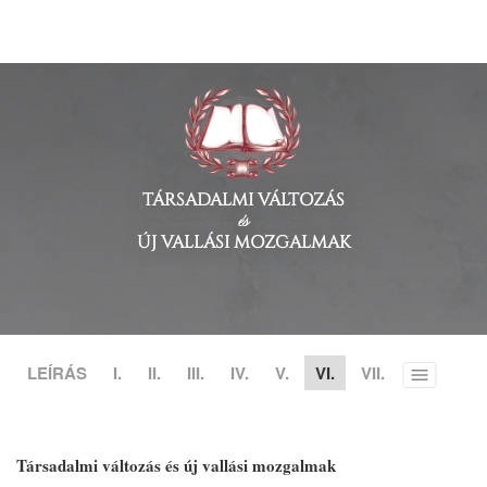
TÁRSADALMI VÁLTOZÁS
és
ÚJ VALLÁSI MOZGALMAK
LEÍRÁS
I.
II.
III.
IV.
V.
VI.
VII.
Toggle
menu
Társadalmi változás és új vallási mozgalmak