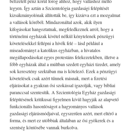
befizetett pénz körül forog ahhoz, hogy valláshoz méltó
legyen. Így aztán a Szcientológia gazdasági felépítését
kizsákmányolónak állították be, így kizárva ezt a mozgalmat
a vallások köréből. Mindazonáltal azok, akik ilyen
kifogásokat hangoztatnak, megfeledkeznek arról, hogy a
történelmi egyházak kivétel nélkül kénytelenek pénzügyi
követelésekkel fellépni a hívők felé – lásd például a
miseadományt a katolikus egyházban, a hivatalos
megállapodásokat egyes protestáns felekezetekben, illetve a
főbb egyházak által a múltban szedett egyházi tizedet, amely
sok keresztény szektában ma is kötelező. Ezek a pénzügyi
követelések csak azért tűnnek másnak, mert a fizetési
eljárásokat a gyakran ősi szokással igazolják, vagy bibliai
paranccsal szentesítik. A Szcientológia Egyház gazdasági
felépítésének kritikusai figyelmen kívül hagyják az alapvető
funkcionális hasonlóságot a hagyományos vallások
gazdasági eljárásmódjaival, egyszerűen azért, mert eltérő a
forma, és mert ez utóbbiak általában az ősi gyökerek és a
szentség köntösébe vannak burkolva.