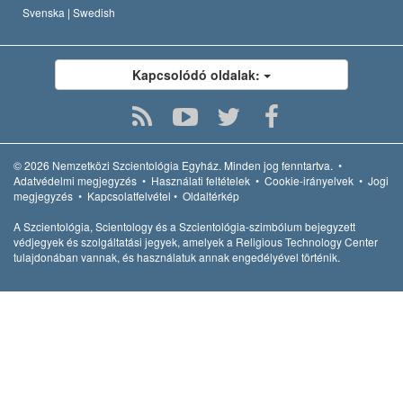
Svenska |
Swedish
Kapcsolódó oldalak:
© 2026
Nemzetközi Szcientológia Egyház.
Minden jog fenntartva.
•
Adatvédelmi megjegyzés
•
Használati feltételek
•
Cookie-irányelvek
•
Jogi
megjegyzés
•
Kapcsolatfelvétel
•
Oldaltérkép
A Szcientológia, Scientology és a Szcientológia-szimbólum bejegyzett
védjegyek és szolgáltatási jegyek, amelyek a Religious Technology Center
tulajdonában vannak, és használatuk annak engedélyével történik.