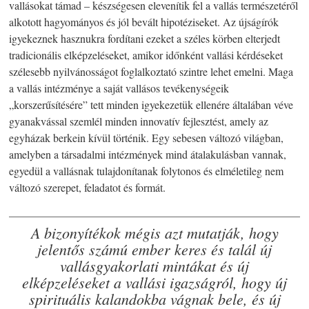
vallásokat támad – készségesen elevenítik fel a vallás természetéről
alkotott hagyományos és jól bevált hipotéziseket. Az újságírók
igyekeznek hasznukra fordítani ezeket a széles körben elterjedt
tradicionális elképzeléseket, amikor időnként vallási kérdéseket
szélesebb nyilvánosságot foglalkoztató szintre lehet emelni. Maga
a vallás intézménye a saját vallásos tevékenységeik
„korszerűsítésére” tett minden igyekezetük ellenére általában véve
gyanakvással szemlél minden innovatív fejlesztést, amely az
egyházak berkein kívül történik. Egy sebesen változó világban,
amelyben a társadalmi intézmények mind átalakulásban vannak,
egyedül a vallásnak tulajdonítanak folytonos és elméletileg nem
változó szerepet, feladatot és formát.
A bizonyítékok mégis azt mutatják, hogy
jelentős számú ember keres és talál új
vallásgyakorlati mintákat és új
elképzeléseket a vallási igazságról, hogy új
spirituális kalandokba vágnak bele, és új