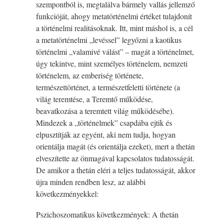
szempontból is, megtalálva bármely vallás jellemző
funkcióját, ahogy metatörténelmi értéket tulajdonít
a történelmi realitásoknak. Itt, mint máshol is, a cél
a metatörténelmi „levéssel” legyőzni a kaotikus
történelmi „valamivé válást” – magát a történelmet,
úgy tekintve, mint személyes történelem, nemzeti
történelem, az emberiség története,
természettörténet, a természetfeletti története (a
világ teremtése, a Teremtő működése,
beavatkozása a teremtett világ működésébe).
Mindezek a „történelmek” csapdába ejtik és
elpusztítják az egyént, aki nem tudja, hogyan
orientálja magát (és orientálja ezeket), mert a thetán
elveszítette az önmagával kapcsolatos tudatosságát.
De amikor a thetán eléri a teljes tudatosságát, akkor
újra minden rendben lesz, az alábbi
következményekkel:
Pszichoszomatikus következmények: A thetán