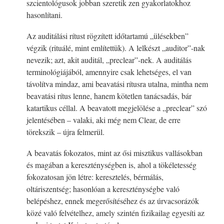
szcientológusok jobban szeretik zen gyakorlatokhoz
hasonlítani.
Az auditálási rítust rögzített időtartamú „ülésekben”
végzik (rituálé, mint említettük). A lelkészt „auditor”-nak
nevezik; azt, akit auditál, „preclear”-nek. A auditálás
terminológiájából, amennyire csak lehetséges, el van
távolítva mindaz, ami beavatási rítusra utalna, mintha nem
beavatási rítus lenne, hanem kötetlen tanácsadás, bár
katartikus céllal. A beavatott megjelölése a „preclear” szó
jelentésében – valaki, aki még nem Clear, de erre
törekszik – újra felmerül.
A beavatás fokozatos, mint az ősi misztikus vallásokban
és magában a kereszténységben is, ahol a tökéletesség
fokozatosan jön létre: keresztelés, bérmálás,
oltáriszentség; hasonlóan a kereszténységbe való
belépéshez, ennek megerősítéséhez és az úrvacsorázók
közé való felvételhez, amely szintén fizikailag egyesíti az