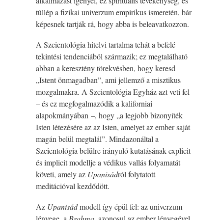
alkalmazást igényel, ez spirituális tevékenység, és
túllép a fizikai univerzum empirikus ismeretén, bár
képesnek tartják rá, hogy abba is beleavatkozzon.
A Szcientológia hitelvi tartalma tehát a befelé
tekintési tendenciából származik; ez megtalálható
abban a keresztény törekvésben, hogy keresd
„Istent önmagadban”, ami jellemző a misztikus
mozgalmakra. A Szcientológia Egyház azt veti fel
– és ez megfogalmazódik a kaliforniai
alapokmányában –, hogy „a legjobb bizonyíték
Isten létezésére az az Isten, amelyet az ember saját
magán belül megtalál”. Mindazonáltal a
Szcientológia belülre irányuló kutatásának explicit
és implicit modellje a védikus vallás folyamatát
követi, amely az
Upanisád
ról folytatott
meditációval kezdődött.
Az
Upanisád
modell így épül fel: az univerzum
lényege, a
Brahma,
azonosul az ember lényegével,