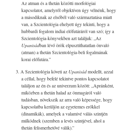
Az atman és a thetán közötti morfológiai
kapcsolatot, amelyről objektíven úgy vélnénk, hogy
a másodiknak az elsőből való származtatása miatt
van, a Szcientológia ehelyett úgy tekinti, hogy a
hubbardi fogalom indiai előfutáráról van szó; így a
Szcientológia-könyvekben azt találjuk: „Az
Upanisád
ban lévő örök elpusztíthatatlan önvaló
(atman) a thetán Szcientológia-beli fogalmának
korai előfutára.”
3. A Szcientológia követi az
Upanisád
modellt, azzal
a céllal, hogy befelé tekintve pontos kapcsolatot
találjon az én és az univerzum között: „Apránként,
miközben a thetán halad az önmagáról való
tudásban, növekszik az arra való képessége, hogy
kapcsolatba kerüljön az egyetemes erőkkel
(dinamikák), amelyek a valamivé válás szintjén
működnek (szemben a levés szintjével, ahol a
thetán felismerhetővé válik).”