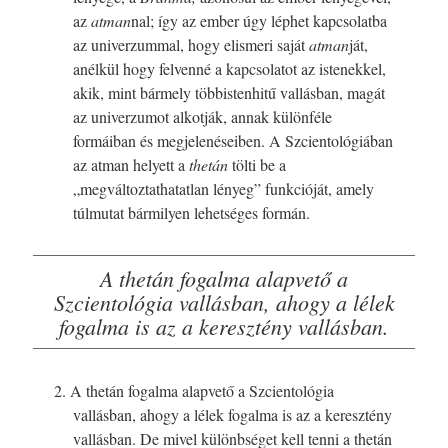
az
atman
nal; így az ember úgy léphet kapcsolatba
az univerzummal, hogy elismeri saját
atman
ját,
anélkül hogy felvenné a kapcsolatot az istenekkel,
akik, mint bármely többistenhitű vallásban, magát
az univerzumot alkotják, annak különféle
formáiban és megjelenéseiben. A Szcientológiában
az atman helyett a
thetán
tölti be a
„megváltoztathatatlan lényeg” funkcióját, amely
túlmutat bármilyen lehetséges formán.
A thetán fogalma alapvető a
Szcientológia vallásban, ahogy a lélek
fogalma is az a keresztény vallásban.
2. A thetán fogalma alapvető a Szcientológia
vallásban, ahogy a lélek fogalma is az a keresztény
vallásban. De mivel különbséget kell tenni a thetán