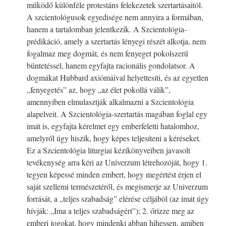
működő különféle protestáns felekezetek szertartásaitól.
A szcientológusok egyedisége nem annyira a formában,
hanem a tartalomban jelentkezik. A Szcientológia-
prédikáció, amely a szertartás lényegi részét alkotja, nem
fogalmaz meg dogmát, és nem fenyeget pokolszerű
büntetéssel, hanem egyfajta racionális gondolatsor. A
dogmákat Hubbard axiómáival helyettesíti, és az egyetlen
„fenyegetés” az, hogy „az élet pokollá válik”,
amennyiben elmulasztják alkalmazni a Szcientológia
alapelveit. A Szcientológia-szertartás magában foglal egy
imát is, egyfajta kérelmet egy emberfeletti hatalomhoz,
amelyről úgy hiszik, hogy képes teljesíteni a kéréseket.
Ez a Szcientológia liturgiai kézikönyveiben javasolt
tevékenység arra kéri az Univerzum létrehozóját, hogy 1.
tegyen képessé minden embert, hogy megértést érjen el
saját szellemi természetéről, és megismerje az Univerzum
forrását, a „teljes szabadság” elérése céljából (az imát úgy
hívják: „Ima a teljes szabadságért”); 2. őrizze meg az
emberi jogokat, hogy mindenki abban hihessen, amiben