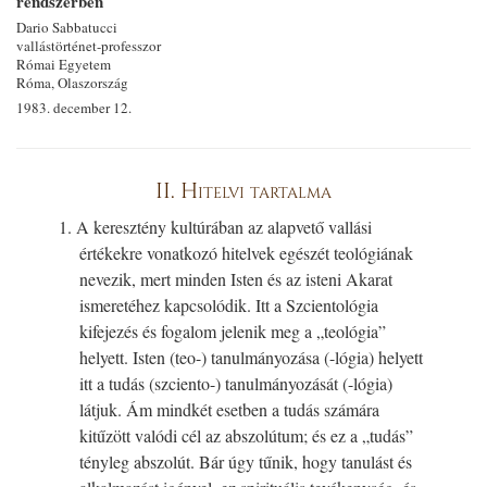
rendszerben
Dario Sabbatucci
vallástörténet-professzor
Római Egyetem
Róma, Olaszország
1983. december 12.
II. Hitelvi tartalma
1. A keresztény kultúrában az alapvető vallási
értékekre vonatkozó hitelvek egészét teológiának
nevezik, mert minden Isten és az isteni Akarat
ismeretéhez kapcsolódik. Itt a Szcientológia
kifejezés és fogalom jelenik meg a „teológia”
helyett. Isten (teo-) tanulmányozása (-lógia) helyett
itt a tudás (szciento-) tanulmányozását (-lógia)
látjuk. Ám mindkét esetben a tudás számára
kitűzött valódi cél az abszolútum; és ez a „tudás”
tényleg abszolút. Bár úgy tűnik, hogy tanulást és