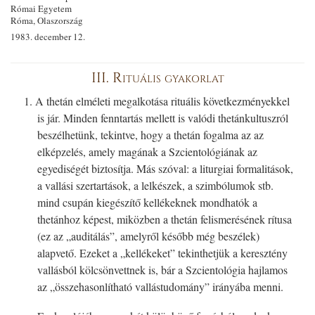
Római Egyetem
Róma, Olaszország
1983. december 12.
III. Rituális gyakorlat
1. A thetán elméleti megalkotása rituális következményekkel
is jár. Minden fenntartás mellett is valódi thetánkultuszról
beszélhetünk, tekintve, hogy a thetán fogalma az az
elképzelés, amely magának a Szcientológiának az
egyediségét biztosítja. Más szóval: a liturgiai formalitások,
a vallási szertartások, a lelkészek, a szimbólumok stb.
mind csupán kiegészítő kellékeknek mondhatók a
thetánhoz képest, miközben a thetán felismerésének rítusa
(ez az „auditálás”, amelyről később még beszélek)
alapvető. Ezeket a „kellékeket” tekinthetjük a keresztény
vallásból kölcsönvettnek is, bár a Szcientológia hajlamos
az „összehasonlítható vallástudomány” irányába menni.