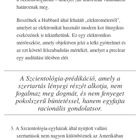
határoznak meg.
Beszélnek a Hubbard által feltalált „elektrométerről”,
amelyet az elektronikát használó modern kor liturgikus
eszközének is tekinthetünk. Ez egy elektronikus
mérőeszköz, amely objektíven jelzi a lelki gyötrelmet és
az ezt követő felszabadulás mértékét, amelyet a preclear
egy auditálási ülésben elér.
A Szcientológia-prédikáció, amely a
szertartás lényegi részét alkotja, nem
fogalmaz meg dogmát, és nem fenyeget
pokolszerű büntetéssel, hanem egyfajta
racionális gondolatsor.
3. A Szcientológia-egyházak által nyújtott vallási
szertartások nem nagyon különböznek az Amerikában