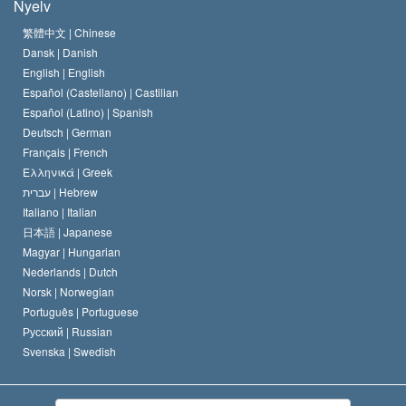
Nyelv
A Szcientológia Egyház hitvallása
Nemzetközi emberi jogi standardok
繁體中文 |
Chinese
Dansk |
Danish
A Szcientológus kódex
Nyilatkozat a vallásról
English |
English
Español (Castellano) |
Castilian
David Miscavige
Español (Latino) |
Spanish
Deutsch |
German
Français |
French
Ελληνικά |
Greek
עברית |
Hebrew
Italiano |
Italian
日本語 |
Japanese
Magyar |
Hungarian
Nederlands |
Dutch
Norsk |
Norwegian
Português |
Portuguese
Русский |
Russian
Svenska |
Swedish