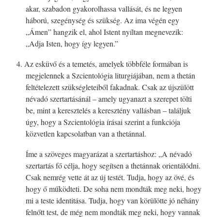
akar, szabadon gyakorolhassa vallását, és ne legyen
háború, szegénység és szükség. Az ima végén egy
„Ámen” hangzik el, ahol Istent nyíltan megnevezik:
„Adja Isten, hogy így legyen.”
4. Az esküvő és a temetés, amelyek többféle formában is
megjelennek a Szcientológia liturgiájában, nem a thetán
feltételezett szükségleteiből fakadnak. Csak az újszülött
névadó szertartásánál – amely ugyanazt a szerepet tölti
be, mint a keresztelés a keresztény vallásban – találjuk
úgy, hogy a Szcientológia írásai szerint a funkciója
közvetlen kapcsolatban van a thetánnal.
Íme a szöveges magyarázat a szertartáshoz: „A névadó
szertartás fő célja, hogy segítsen a thetánnak orientálódni.
Csak nemrég vette át az új testét. Tudja, hogy az övé, és
hogy ő működteti. De soha nem mondták meg neki, hogy
mi a teste identitása. Tudja, hogy van körülötte jó néhány
felnőtt test, de még nem mondták meg neki, hogy vannak