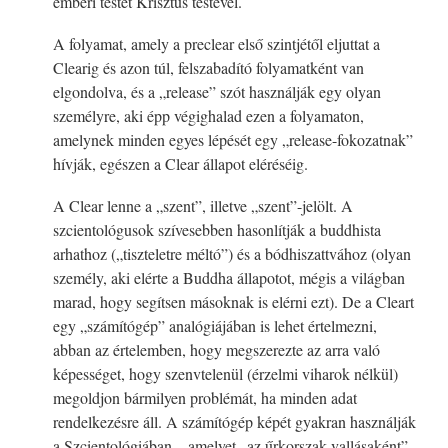
emberi testet Krisztus testével.
A folyamat, amely a preclear első szintjétől eljuttat a
Clearig és azon túl, felszabadító folyamatként van
elgondolva, és a „release” szót használják egy olyan
személyre, aki épp végighalad ezen a folyamaton,
amelynek minden egyes lépését egy „release-fokozatnak”
hívják, egészen a Clear állapot eléréséig.
A Clear lenne a „szent”, illetve „szent”-jelölt. A
szcientológusok szívesebben hasonlítják a buddhista
arhathoz („tiszteletre méltó”) és a bódhiszattvához (olyan
személy, aki elérte a Buddha állapotot, mégis a világban
marad, hogy segítsen másoknak is elérni ezt). De a Cleart
egy „számítógép” analógiájában is lehet értelmezni,
abban az értelemben, hogy megszerezte az arra való
képességet, hogy szenvtelenül (érzelmi viharok nélkül)
megoldjon bármilyen problémát, ha minden adat
rendelkezésre áll. A számítógép képét gyakran használják
a Szcientológiában – amelyet „az űrkorszak vallásaként”