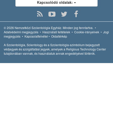
Kapcsolódó oldalak:
© 2026
Nemzetközi Szcientológia Egyház.
Minden jog fenntartva.
•
Adatvédelmi megjegyzés
•
Használati feltételek
•
Cookie-irányelvek
•
Jogi
megjegyzés
•
Kapcsolatfelvétel
•
Oldaltérkép
A Szcientológia, Scientology és a Szcientológia-szimbólum bejegyzett
védjegyek és szolgáltatási jegyek, amelyek a Religious Technology Center
tulajdonában vannak, és használatuk annak engedélyével történik.