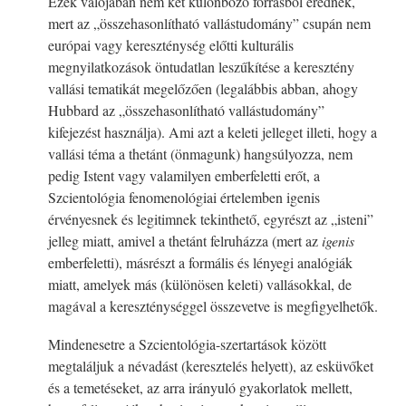
Ezek valójában nem két különböző forrásból erednek,
mert az „összehasonlítható vallástudomány” csupán nem
európai vagy kereszténység előtti kulturális
megnyilatkozások öntudatlan leszűkítése a keresztény
vallási tematikát megelőzően (legalábbis abban, ahogy
Hubbard az „összehasonlítható vallástudomány”
kifejezést használja). Ami azt a keleti jelleget illeti, hogy a
vallási téma a thetánt (önmagunk) hangsúlyozza, nem
pedig Istent vagy valamilyen emberfeletti erőt, a
Szcientológia fenomenológiai értelemben igenis
érvényesnek és legitimnek tekinthető, egyrészt az „isteni”
jelleg miatt, amivel a thetánt felruházza (mert az
igenis
emberfeletti), másrészt a formális és lényegi analógiák
miatt, amelyek más (különösen keleti) vallásokkal, de
magával a kereszténységgel összevetve is megfigyelhetők.
Mindenesetre a Szcientológia-szertartások között
megtaláljuk a névadást (keresztelés helyett), az esküvőket
és a temetéseket, az arra irányuló gyakorlatok mellett,