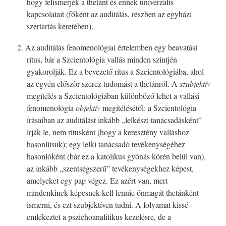
hogy felismerjék a thetánt és ennek univerzális
kapcsolatait (főként az auditálás, részben az egyházi
szertartás keretében).
2. Az auditálás fenomenológiai értelemben egy beavatási
rítus, bár a Szcientológia vallás minden szintjén
gyakorolják. Ez a bevezető rítus a Szcientológiába, ahol
az egyén először szerez tudomást a thetánról. A
szubjektív
megítélés a Szcientológiában különböző lehet a vallási
fenomenológia
objektív
megítélésétől: a Szcientológia
írásaiban az auditálást inkább „lelkészi tanácsadásként”
írják le, nem rítusként (hogy a keresztény valláshoz
hasonlítsuk); egy lelki tanácsadó tevékenységéhez
hasonlóként (bár ez a katolikus gyónás körén belül van),
az inkább „szentségszerű” tevékenységekhez képest,
amelyeket egy pap végez. Ez azért van, mert
mindenkinek képesnek kell lennie önmagát thetánként
ismerni, és ezt szubjektíven tudni. A folyamat kissé
emlékeztet a pszichoanalitikus kezelésre, de a