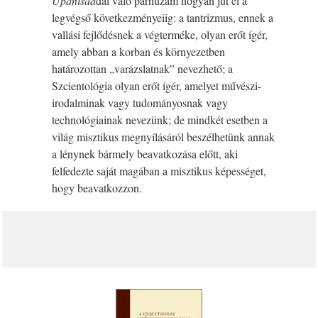
Upanisád
dal való párhuzam hogyan jut el a
legvégső következményeiig: a tantrizmus, ennek a
vallási fejlődésnek a végterméke, olyan erőt ígér,
amely abban a korban és környezetben
határozottan „varázslatnak” nevezhető; a
Szcientológia olyan erőt ígér, amelyet művészi-
irodalminak vagy tudományosnak vagy
technológiainak nevezünk; de mindkét esetben a
világ misztikus megnyílásáról beszélhetünk annak
a lénynek bármely beavatkozása előtt, aki
felfedezte saját magában a misztikus képességet,
hogy beavatkozzon.