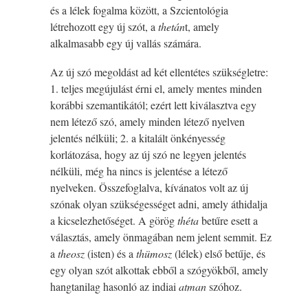
és a lélek fogalma között, a Szcientológia
létrehozott egy új szót, a
thetán
t, amely
alkalmasabb egy új vallás számára.
Az új szó megoldást ad két ellentétes szükségletre:
1. teljes megújulást érni el, amely mentes minden
korábbi szemantikától; ezért lett kiválasztva egy
nem létező szó, amely minden létező nyelven
jelentés nélküli; 2. a kitalált önkényesség
korlátozása, hogy az új szó ne legyen jelentés
nélküli, még ha nincs is jelentése a létező
nyelveken. Összefoglalva, kívánatos volt az új
szónak olyan szükségességet adni, amely áthidalja
a kicselezhetőséget. A görög
théta
betűre esett a
választás, amely önmagában nem jelent semmit. Ez
a
theosz
(isten) és a
thümosz
(lélek) első betűje, és
egy olyan szót alkottak ebből a szógyökből, amely
hangtanilag hasonló az indiai
atman
szóhoz.