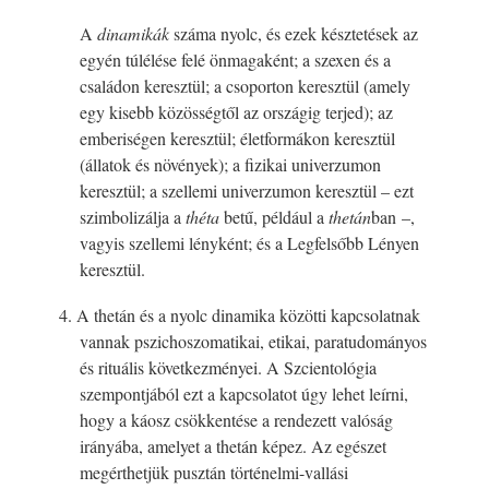
A
dinamikák
száma nyolc, és ezek késztetések az
egyén túlélése felé önmagaként; a szexen és a
családon keresztül; a csoporton keresztül (amely
egy kisebb közösségtől az országig terjed); az
emberiségen keresztül; életformákon keresztül
(állatok és növények); a fizikai univerzumon
keresztül; a szellemi univerzumon keresztül – ezt
szimbolizálja a
théta
betű, például a
thetán
ban –,
vagyis szellemi lényként; és a Legfelsőbb Lényen
keresztül.
4. A thetán és a nyolc dinamika közötti kapcsolatnak
vannak pszichoszomatikai, etikai, paratudományos
és rituális következményei. A Szcientológia
szempontjából ezt a kapcsolatot úgy lehet leírni,
hogy a káosz csökkentése a rendezett valóság
irányába, amelyet a thetán képez. Az egészet
megérthetjük pusztán történelmi-vallási