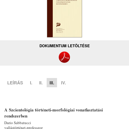
DOKUMENTUM LETÖLTÉSE
LEÍRÁS
I.
II.
III.
IV.
A Szcientológia történeti-morfológiai vonatkoztatási
rendszerben
Dario Sabbatucci
vallástörténet-professzor