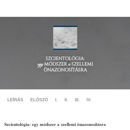
SZCIENTOLÓGIA:
MÓDSZER
SZELLEMI
egy
a
ÖNAZONOSÍTÁSRA
LEÍRÁS
ELŐSZÓ
I.
II.
III.
IV.
Szcientológia: egy módszer a szellemi önazonosításra