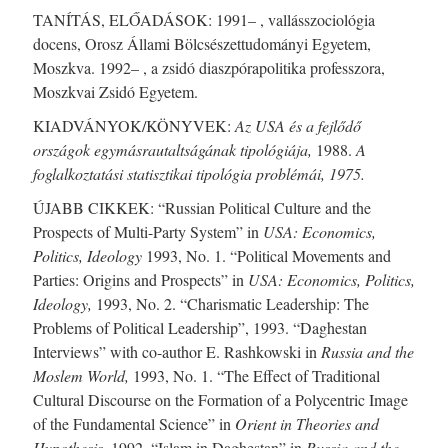
TANÍTÁS, ELŐADÁSOK: 1991– , vallásszociológia
docens, Orosz Állami Bölcsészettudományi Egyetem,
Moszkva. 1992– , a zsidó diaszpórapolitika professzora,
Moszkvai Zsidó Egyetem.
KIADVÁNYOK/KÖNYVEK:
Az
USA és a fejlődő
országok egymásrautaltságának tipológiája,
1988.
A
foglalkoztatási statisztikai tipológia problémái, 1975.
ÚJABB CIKKEK: “Russian Political Culture and the
Prospects of Multi-Party System” in
USA: Economics,
Politics
, Ideology
1993, No. 1. “Political Movements and
Parties: Origins and Prospects” in
USA: Economics, Politics,
Ideology,
1993, No. 2. “Charismatic Leadership: The
Problems of Political Leadership”, 1993. “Daghestan
Interviews” with co-author E. Rashkowski in
Russia and the
Moslem World,
1993, No. 1. “The Effect of Traditional
Cultural Discourse on the Formation of a Polycentric Image
of the Fundamental Science” in
Orient in Theories and
Hypothesis,
1992. “Islam in Daghestan” in
Russia and the