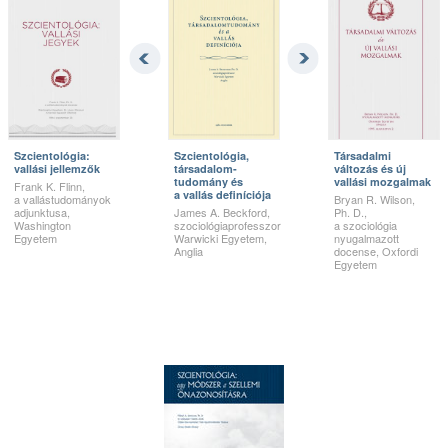
Szcientológia:
Szcientológia,
Társadalmi
vallási jellemzők
társa­dalom­
változás és új
tudomány és
vallási mozgalmak
Frank K. Flinn,
a vallás definíciója
a vallástudományok
Bryan R. Wilson,
adjunktusa,
James A. Beckford,
Ph. D.,
Washington
szociológiaprofesszor
a szociológia
Egyetem
Warwicki Egyetem,
nyugalmazott
Anglia
docense, Oxfordi
Egyetem