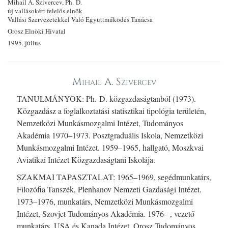
Mihail A. Szivercev, Ph. D.
új vallásokért felelős elnök
Vallási Szervezetekkel Való Együttműködés Tanácsa
Orosz Elnöki Hivatal
1995. július
Mihail A. Szivercev
TANULMÁNYOK: Ph. D. közgazdaságtanból (1973).
Közgazdász a foglalkoztatási statisztikai tipológia területén,
Nemzetközi Munkásmozgalmi Intézet, Tudományos
Akadémia 1970–1973. Posztgraduális Iskola, Nemzetközi
Munkásmozgalmi Intézet. 1959–1965, hallgató, Moszkvai
Aviatikai Intézet Közgazdaságtani Iskolája.
SZAKMAI TAPASZTALAT: 1965–1969, segédmunkatárs,
Filozófia Tanszék, Plenhanov Nemzeti Gazdasági Intézet.
1973–1976, munkatárs, Nemzetközi Munkásmozgalmi
Intézet, Szovjet Tudományos Akadémia. 1976– , vezető
munkatárs, USA és Kanada Intézet, Orosz Tudományos