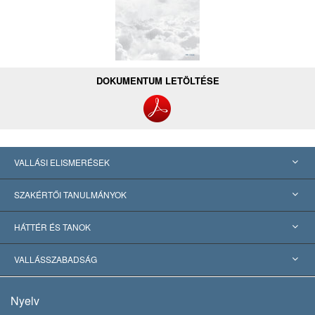
DOKUMENTUM LETÖLTÉSE
VALLÁSI ELISMERÉSEK
USA
SZAKÉRTŐI TANULMÁNYOK
Nemzetközi elismerések
Tanulmányok kategóriák szerint
HÁTTÉR ÉS TANOK
Jelentős ítéletek
A világ legnagyobb szaktekintélyei
L. Ron Hubbard
VALLÁSSZABADSÁG
A Szcientológia céljai
Mi a vallásszabadság?
Nyelv