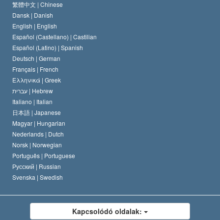
A Szcientológia Egyház hitvallása
Nemzetközi emberi jogi standardok
繁體中文 |
Chinese
Dansk |
Danish
A Szcientológus kódex
Nyilatkozat a vallásról
English |
English
Español (Castellano) |
Castilian
David Miscavige
Español (Latino) |
Spanish
Deutsch |
German
Français |
French
Ελληνικά |
Greek
עברית |
Hebrew
Italiano |
Italian
日本語 |
Japanese
Magyar |
Hungarian
Nederlands |
Dutch
Norsk |
Norwegian
Português |
Portuguese
Русский |
Russian
Svenska |
Swedish
Kapcsolódó oldalak: