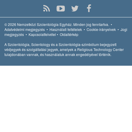
© 2026
Nemzetközi Szcientológia Egyház.
Minden jog fenntartva.
•
Adatvédelmi megjegyzés
•
Használati feltételek
•
Cookie-irányelvek
•
Jogi
megjegyzés
•
Kapcsolatfelvétel
•
Oldaltérkép
A Szcientológia, Scientology és a Szcientológia-szimbólum bejegyzett
védjegyek és szolgáltatási jegyek, amelyek a Religious Technology Center
tulajdonában vannak, és használatuk annak engedélyével történik.