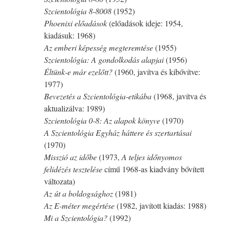
Szcientológia
8-8
008
(1952)
Phoenixi előadások
(előadások ideje: 1954,
kiadásuk: 1968)
Az emberi képesség megteremtése
(1955)
Szcientológia: A gondolkodás alapjai
(1956)
Éltünk-e már ezelőtt?
(1960, javítva és kibővítve:
1977)
Bevezetés a Szcientológia-etikába
(1968, javítva és
aktualizálva: 1989)
Szcientológia
0-8
: Az alapok könyve
(1970)
A Szcientológia Egyház háttere és szertartásai
(1970)
Misszió az időbe
(1973,
A teljes
időnyomos
felidézés tesztelése
című 1968-as kiadvány bővített
változata)
Az út a boldogsághoz
(1981)
Az E-méter megértése
(1982, javított kiadás: 1988)
Mi a Szcientológia?
(1992)