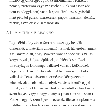
inkább egyenlőségre épülő és informálisabb rendszer
némely protestáns egyház esetében. Sok vallásban (de
nem mindegyikben) vannak specializált tisztségviselők,
mint például guruk, szerzetesek, papok, imámok, ulemák,
rabbik, tiszteletesek, sámánok stb.
II.VII. A materiális dimenzió
Legutóbbi könyvében Smart bevezet egy hetedik
dimenziót, a materiális dimenziót. Ennek hátterében annak
a felismerése áll, hogy gyakran vannak specifikus vallási
kegytárgyak, helyek, épületek, emblémák stb. Ezek
viszonylagos fontossága vallásról vallásra különböző.
Egyes kisebb méretű társadalmakban nincsenek külön
vallási épületek; viszont a természeti környezetben
lehetnek olyan elemek, amelyek vallásos jelentőséggel
bírnak, mint például az ausztrál bennszülött vallásoknál a
szent helyek vagy a hagyományos japán népi vallásban a
Fudzsi hegy. A szentélyek, mecsetek, illetve templomok a
buddhizmus, a hinduizmus, a judaizmus, az iszlám és a