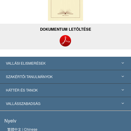
DOKUMENTUM LETÖLTÉSE
VALLÁSI ELISMERÉSEK
USA
SZAKÉRTŐI TANULMÁNYOK
Nemzetközi elismerések
Tanulmányok kategóriák szerint
HÁTTÉR ÉS TANOK
Jelentős ítéletek
A világ legnagyobb szaktekintélyei
L. Ron Hubbard
VALLÁSSZABADSÁG
A Szcientológia céljai
Mi a vallásszabadság?
Nyelv
A Szcientológia Egyház hitvallása
Nemzetközi emberi jogi standardok
繁體中文 |
Chinese