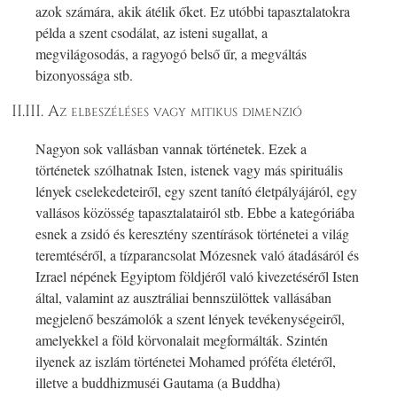
azok számára, akik átélik őket. Ez utóbbi tapasztalatokra
példa a szent csodálat, az isteni sugallat, a
megvilágosodás, a ragyogó belső űr, a megváltás
bizonyossága stb.
II.III. Az elbeszéléses vagy mitikus dimenzió
Nagyon sok vallásban vannak történetek. Ezek a
történetek szólhatnak Isten, istenek vagy más spirituális
lények cselekedeteiről, egy szent tanító életpályájáról, egy
vallásos közösség tapasztalatairól stb. Ebbe a kategóriába
esnek a zsidó és keresztény szentírások történetei a világ
teremtéséről, a tízparancsolat Mózesnek való átadásáról és
Izrael népének Egyiptom földjéről való kivezetéséről Isten
által, valamint az ausztráliai bennszülöttek vallásában
megjelenő beszámolók a szent lények tevékenységeiről,
amelyekkel a föld körvonalait megformálták. Szintén
ilyenek az iszlám történetei Mohamed próféta életéről,
illetve a buddhizmuséi Gautama (a Buddha)