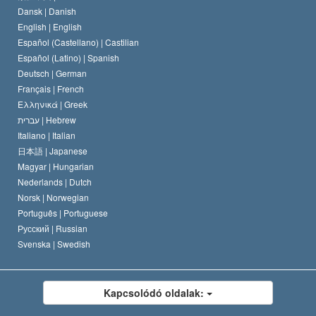
Dansk |
Danish
A Szcientológus kódex
Nyilatkozat a vallásról
English |
English
Español (Castellano) |
Castilian
David Miscavige
Español (Latino) |
Spanish
Deutsch |
German
Français |
French
Ελληνικά |
Greek
עברית |
Hebrew
Italiano |
Italian
日本語 |
Japanese
Magyar |
Hungarian
Nederlands |
Dutch
Norsk |
Norwegian
Português |
Portuguese
Русский |
Russian
Svenska |
Swedish
Kapcsolódó oldalak: