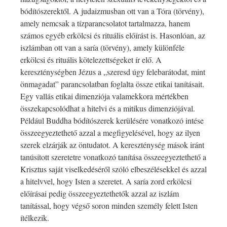
bódítószerektől. A judaizmusban ott van a Tóra (törvény),
amely nemcsak a tízparancsolatot tartalmazza, hanem
számos egyéb erkölcsi és rituális előírást is. Hasonlóan, az
iszlámban ott van a saría (törvény), amely különféle
erkölcsi és rituális kötelezettségeket ír elő. A
kereszténységben Jézus a „szeresd úgy felebarátodat, mint
önmagadat” parancsolatban foglalta össze etikai tanításait.
Egy vallás etikai dimenziója valamekkora mértékben
összekapcsolódhat a hitelvi és a mitikus dimenziójával.
Például Buddha bódítószerek kerülésére vonatkozó intése
összeegyeztethető azzal a megfigyelésével, hogy az ilyen
szerek elzárják az öntudatot. A kereszténység mások iránt
tanúsított szeretetre vonatkozó tanítása összeegyeztethető a
Krisztus saját viselkedéséről szóló elbeszélésekkel és azzal
a hitelvvel, hogy Isten a szeretet. A saría zord erkölcsi
előírásai pedig összeegyeztethetők azzal az iszlám
tanítással, hogy végső soron minden személy felett Isten
ítélkezik.