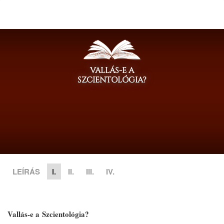
VALLÁS-E A
SZCIENTOLÓGIA?
LEÍRÁS
I.
II.
III.
IV.
Vallás-e a Szcientológia?