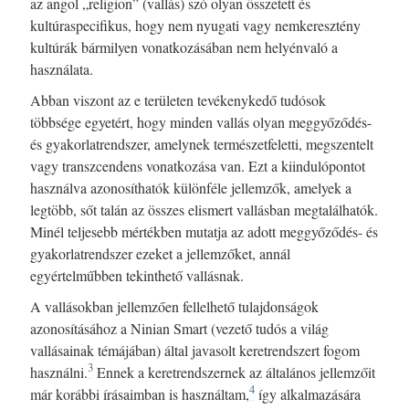
az angol „religion” (vallás) szó olyan összetett és
kultúraspecifikus, hogy nem nyugati vagy nemkeresztény
kultúrák bármilyen vonatkozásában nem helyénvaló a
használata.
Abban viszont az e területen tevékenykedő tudósok
többsége egyetért, hogy minden vallás olyan meggyőződés-
és gyakorlatrendszer, amelynek természetfeletti, megszentelt
vagy transzcendens vonatkozása van. Ezt a kiindulópontot
használva azonosíthatók különféle jellemzők, amelyek a
legtöbb, sőt talán az összes elismert vallásban megtalálhatók.
Minél teljesebb mértékben mutatja az adott meggyőződés- és
gyakorlatrendszer ezeket a jellemzőket, annál
egyértelműbben tekinthető vallásnak.
A vallásokban jellemzően fellelhető tulajdonságok
azonosításához a Ninian Smart (vezető tudós a világ
vallásainak témájában) által javasolt keretrendszert fogom
3
használni.
Ennek a keretrendszernek az általános jellemzőit
4
már korábbi írásaimban is használtam,
így alkalmazására