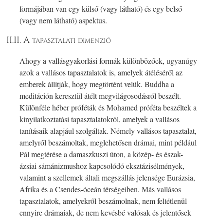
formájában van egy külső (vagy látható) és egy belső
(vagy nem látható) aspektus.
II.II. A tapasztalati dimenzió
Ahogy a vallásgyakorlási formák különbözőek, ugyanúgy
azok a vallásos tapasztalatok is, amelyek átéléséről az
emberek állítják, hogy megtörtént velük. Buddha a
meditáción keresztül átélt megvilágosodásról beszélt.
Különféle héber próféták és Mohamed próféta beszéltek a
kinyilatkoztatási tapasztalatokról, amelyek a vallásos
tanításaik alapjául szolgáltak. Némely vallásos tapasztalat,
amelyről beszámoltak, meglehetősen drámai, mint például
Pál megtérése a damaszkuszi úton, a közép- és észak-
ázsiai sámánizmushoz kapcsolódó eksztázisélmények,
valamint a szellemek általi megszállás jelensége Eurázsia,
Afrika és a Csendes-óceán térségeiben. Más vallásos
tapasztalatok, amelyekről beszámolnak, nem feltétlenül
ennyire drámaiak, de nem kevésbé valósak és jelentősek