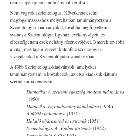
nem csupán jelen tanulmánynál kerül sor.
Nem vagyok szcientológus. Következtetéseim
megfogalmazásához mélyrehatóan tanulmányoztam a
Szcientológia-kiadványokat, továbbá megfigyeltem a
sydney-i Szcientológia Egyház tevékenységeit, és
elbeszélgettem ezek néhány résztvevőjével. Ismerek továbbá
a világ más tájain végzett különféle szociológiai
vizsgálatokat a Szcientológiára vonatkozóan.
A főbb Szcientológia-kiadványok, amelyeket
tanulmányoztam, a következők, az első kiadásuk dátuma
szerint sorba rendezve:
Dianetika: A szellemi egészség modern tudománya
(1950)
Dianetika: Egy tudomány kialakulása
(1950)
A túlélés tudománya
(1951)
Haladó eljárásmód és axiómák
(1951)
Szcientológia: Az Ember története
(1952)
Szcientológia
8-8
0
(1952)