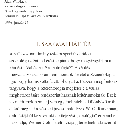
Alan W. Black
a szociológia docense
New England-i Egyetem
Armidale, Új-Dél-Wales, Ausztrália
1996. január 24.
I. SZAKMAI HÁTTÉR
A vallások tanulmányozására specializálódott
szociológusként felkérést kaptam, hogy megvizsgáljam a
kérdést: „Vallás-e a Szcientológia?” E kérdés
megválaszolása során nem mondok ítéletet a Szcientológia
igaz vagy hamis volta felett. Ehelyett azt teszem megfontolás
tárgyává, hogy a Szcientológia megfelel-e a vallás
meghatározására rendszerint használt kritériumoknak. Ezek
a kritériumok nem teljesen egyértelműek: a különböző írók
1
eltérő meghatározásokat javasolnak. Ezek W. G. Runciman
definíciójától kezdve, aki a kifejezést „ideológia” értelemben
2
használja, Werner Cohn
definíciójáig terjednek, aki szerint