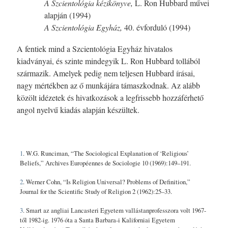
A Szcientológia kézikönyve,
L. Ron
Hubbard művei
alapján (1994)
A Szcientológia Egyház,
40. évforduló (1994)
A fentiek mind a Szcientológia Egyház hivatalos
kiadványai, és szinte mindegyik L. Ron Hubbard tollából
származik. Amelyek pedig nem teljesen Hubbard írásai,
nagy mértékben az ő munkájára támaszkodnak. Az alább
közölt idézetek és hivatkozások a legfrissebb hozzáférhető
angol nyelvű kiadás alapján készültek.
1
. W.G. Runciman, “The Sociological Explanation of ‘Religious’
Beliefs,” Archives Européennes de Sociologie 10 (1969):149–191.
2
. Werner Cohn, “Is Religion Universal? Problems of Definition,”
Journal for the Scientific Study of Religion 2 (1962):25–33.
3
. Smart az angliai Lancasteri Egyetem vallástanprofesszora volt 1967-
től 1982-ig. 1976 óta a Santa Barbara-i Kaliforniai Egyetem