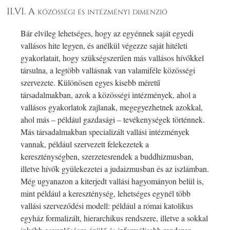
II.VI. A közösségi és intézményi dimenzió
Bár elvileg lehetséges, hogy az egyénnek saját egyedi
vallásos hite legyen, és anélkül végezze saját hitéleti
gyakorlatait, hogy szükségszerűen más vallásos hívőkkel
társulna, a legtöbb vallásnak van valamiféle közösségi
szervezete. Különösen egyes kisebb méretű
társadalmakban, azok a közösségi intézmények, ahol a
vallásos gyakorlatok zajlanak, megegyezhetnek azokkal,
ahol más – például gazdasági – tevékenységek történnek.
Más társadalmakban specializált vallási intézmények
vannak, például szervezett felekezetek a
kereszténységben, szerzetesrendek a buddhizmusban,
illetve hívők gyülekezetei a judaizmusban és az iszlámban.
Még ugyanazon a kiterjedt vallási hagyományon belül is,
mint például a kereszténység, lehetséges egynél több
vallási szerveződési modell: például a római katolikus
egyház formalizált, hierarchikus rendszere, illetve a sokkal