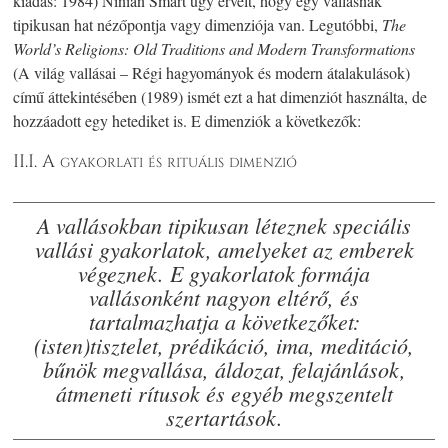
kiadás: 1984) Ninian Smart úgy érvelt, hogy egy vallásnak
tipikusan hat nézőpontja vagy dimenziója van. Legutóbbi,
The
World’s Religions: Old Traditions and Modern Transformations
(A világ vallásai – Régi hagyományok és modern átalakulások)
című áttekintésében (1989) ismét ezt a hat dimenziót használta, de
hozzáadott egy hetediket is. E dimenziók a következők:
II.I. A gyakorlati és rituális dimenzió
A vallásokban tipikusan léteznek speciális
vallási gyakorlatok, amelyeket az emberek
végeznek. E gyakorlatok formája
vallásonként nagyon eltérő, és
tartalmazhatja a következőket:
(isten)tisztelet, prédikáció, ima, meditáció,
bűnök megvallása, áldozat, felajánlások,
átmeneti rítusok és egyéb megszentelt
szertartások.