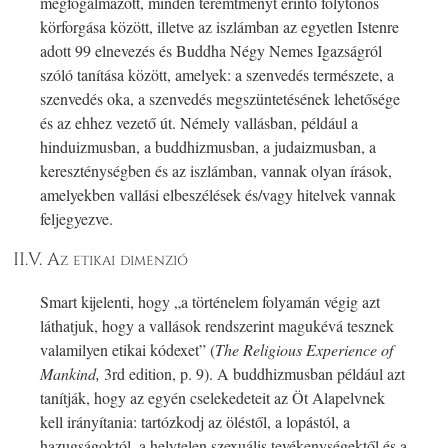
megfogalmazott, minden teremtményt érintő folytonos
körforgása között, illetve az iszlámban az egyetlen Istenre
adott 99 elnevezés és Buddha Négy Nemes Igazságról
szóló tanítása között, amelyek: a szenvedés természete, a
szenvedés oka, a szenvedés megszüntetésének lehetősége
és az ehhez vezető út. Némely vallásban, például a
hinduizmusban, a buddhizmusban, a judaizmusban, a
kereszténységben és az iszlámban, vannak olyan írások,
amelyekben vallási elbeszélések és/vagy hitelvek vannak
feljegyezve.
II.V. Az etikai dimenzió
Smart kijelenti, hogy „a történelem folyamán végig azt
láthatjuk, hogy a vallások rendszerint magukévá tesznek
valamilyen etikai kódexet” (
The Religious Experience of
Mankind,
3rd edition, p. 9). A buddhizmusban például azt
tanítják, hogy az egyén cselekedeteit az Öt Alapelvnek
kell irányítania: tartózkodj az öléstől, a lopástól, a
hazugságoktól, a helytelen szexuális tevékenységektől és a