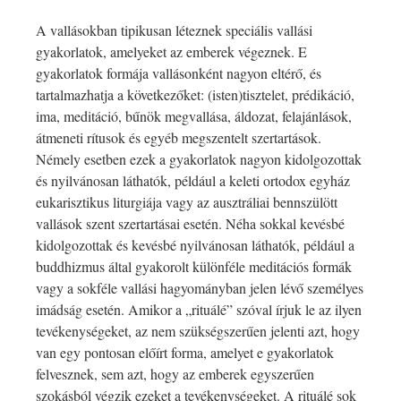
A vallásokban tipikusan léteznek speciális vallási
gyakorlatok, amelyeket az emberek végeznek. E
gyakorlatok formája vallásonként nagyon eltérő, és
tartalmazhatja a következőket: (isten)tisztelet, prédikáció,
ima, meditáció, bűnök megvallása, áldozat, felajánlások,
átmeneti rítusok és egyéb megszentelt szertartások.
Némely esetben ezek a gyakorlatok nagyon kidolgozottak
és nyilvánosan láthatók, például a keleti ortodox egyház
eukarisztikus liturgiája vagy az ausztráliai bennszülött
vallások szent szertartásai esetén. Néha sokkal kevésbé
kidolgozottak és kevésbé nyilvánosan láthatók, például a
buddhizmus által gyakorolt különféle meditációs formák
vagy a sokféle vallási hagyományban jelen lévő személyes
imádság esetén. Amikor a „rituálé” szóval írjuk le az ilyen
tevékenységeket, az nem szükségszerűen jelenti azt, hogy
van egy pontosan előírt forma, amelyet e gyakorlatok
felvesznek, sem azt, hogy az emberek egyszerűen
szokásból végzik ezeket a tevékenységeket. A rituálé sok