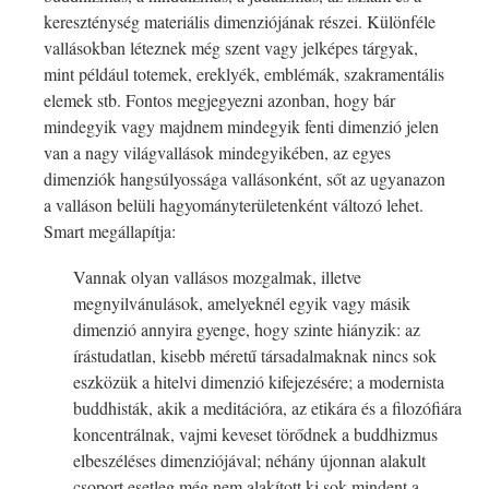
kereszténység materiális dimenziójának részei. Különféle
vallásokban léteznek még szent vagy jelképes tárgyak,
mint például totemek, ereklyék, emblémák, szakramentális
elemek stb. Fontos megjegyezni azonban, hogy bár
mindegyik vagy majdnem mindegyik fenti dimenzió jelen
van a nagy világvallások mindegyikében, az egyes
dimenziók hangsúlyossága vallásonként, sőt az ugyanazon
a valláson belüli hagyományterületenként változó lehet.
Smart megállapítja:
Vannak olyan vallásos mozgalmak, illetve
megnyilvánulások, amelyeknél egyik vagy másik
dimenzió annyira gyenge, hogy szinte hiányzik: az
írástudatlan, kisebb méretű társadalmaknak nincs sok
eszközük a hitelvi dimenzió kifejezésére; a modernista
buddhisták, akik a meditációra, az etikára és a filozófiára
koncentrálnak, vajmi keveset törődnek a buddhizmus
elbeszéléses dimenziójával; néhány újonnan alakult
csoport esetleg még nem alakított ki sok mindent a