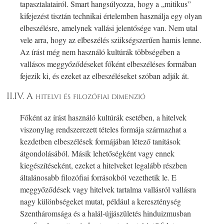
tapasztalatairól. Smart hangsúlyozza, hogy a „mitikus”
kifejezést tisztán technikai értelemben használja egy olyan
elbeszélésre, amelynek vallási jelentősége van. Nem utal
vele arra, hogy az elbeszélés szükségszerűen hamis lenne.
Az írást még nem használó kultúrák többségében a
vallásos meggyőződéseket főként elbeszéléses formában
fejezik ki, és ezeket az elbeszéléseket szóban adják át.
II.IV. A hitelvi és filozófiai dimenzió
Főként az írást használó kultúrák esetében, a hitelvek
viszonylag rendszerezett tételes formája származhat a
kezdetben elbeszélések formájában létező tanítások
átgondolásából. Másik lehetőségként vagy ennek
kiegészítéseként, ezeket a hitelveket legalább részben
általánosabb filozófiai forrásokból vezethetik le. E
meggyőződések vagy hitelvek tartalma vallásról vallásra
nagy különbségeket mutat, például a kereszténység
Szentháromsága és a halál-újjászületés hinduizmusban