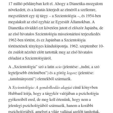
17 millió példányban kelt el. Ahogy a Dianetika-mozgalom
növekedett, és a kutatás kiterjedt az elméről a szellemre,
megszületett egy új tárgy – a Szcientológia –, és 1954-ben
megalakult az első egyház az Egyesült Államokban. A
Dianetika röviddel ezt követően jutott el először Japánba, de
az első hivatalos Szcientológia misszionáriusi terjeszkedés
1962-ben történt, és ez Japánban a Szcientológia
történetének tényleges kiindulópontja. 1962. szeptember 10-
én zsúfolt nézőtér előtt tartották meg az első hivatalos
előadást a Szcientológiáról.
A „Szcientológia” szó a latin
scio
(jelentése: „tudni, a szó
legteljesebb értelmében”) és a görög
logosz
(jelentése:
„tanulmányozni”) elemekből származik.
A
Szcientológia: A gondolkodás alapjai
című könyvben
Hubbard leírja, hogy a tárgykör valójában a pszichológia
gyökereiből ered, de meg kell értenünk, hogy nem a
jelenlegi pszichológiából származik, hanem a korábbi
pszichológiából, amelyet a világ vallásai azelőtt tanítottak,