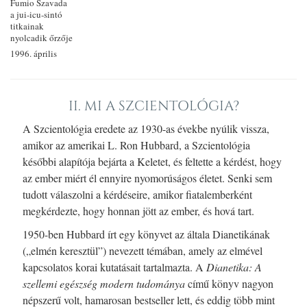
Fumio Szavada
a jui-icu-sintó
titkainak
nyolcadik őrzője
1996. április
II. MI A SZCIENTOLÓGIA?
A Szcientológia eredete az 1930-as évekbe nyúlik vissza,
amikor az amerikai L. Ron Hubbard, a Szcientológia
későbbi alapítója bejárta a Keletet, és feltette a kérdést, hogy
az ember miért él ennyire nyomorúságos életet. Senki sem
tudott válaszolni a kérdéseire, amikor fiatalemberként
megkérdezte, hogy honnan jött az ember, és hová tart.
1950-ben Hubbard írt egy könyvet az általa Dianetikának
(„elmén keresztül”) nevezett témában, amely az elmével
kapcsolatos korai kutatásait tartalmazta. A
Dianetika: A
szellemi egészség modern tudománya
című könyv nagyon
népszerű volt, hamarosan bestseller lett, és eddig több mint