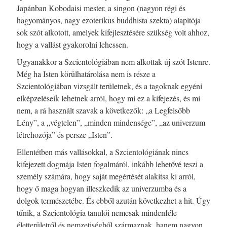
Japánban Kobodaisi mester, a singon (nagyon régi és
hagyományos, nagy ezoterikus buddhista szekta) alapítója
sok szót alkotott, amelyek kifejlesztésére szükség volt ahhoz,
hogy a vallást gyakorolni lehessen.
Ugyanakkor a Szcientológiában nem alkottak új szót Istenre.
Még ha Isten körülhatárolása nem is része a
Szcientológiában vizsgált területnek, és a tagoknak egyéni
elképzeléseik lehetnek arról, hogy mi ez a kifejezés, és mi
nem, a rá használt szavak a következők: „a Legfelsőbb
Lény”, a „végtelen”, „minden mindensége”, „az univerzum
létrehozója” és persze „Isten”.
Ellentétben más vallásokkal, a Szcientológiának nincs
kifejezett dogmája Isten fogalmáról, inkább lehetővé teszi a
személy számára, hogy saját megértését alakítsa ki arról,
hogy ő maga hogyan illeszkedik az univerzumba és a
dolgok természetébe. És ebből azután következhet a hit. Úgy
tűnik, a Szcientológia tanulói nemcsak mindenféle
életterületről és nemzetiségből származnak, hanem nagyon