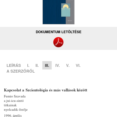
DOKUMENTUM LETÖLTÉSE
LEÍRÁS
I.
II.
III.
IV.
V.
VI.
A SZERZŐRŐL
Kapcsolat a Szcientológia és más vallások között
Fumio Szavada
a jui-icu-sintó
titkainak
nyolcadik őrzője
1996. április