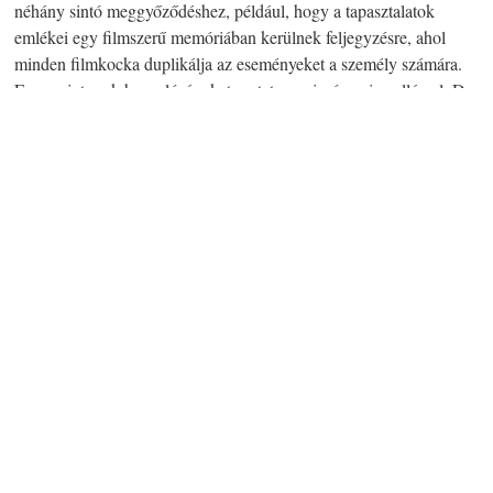
néhány sintó meggyőződéshez, például, hogy a tapasztalatok
emlékei egy filmszerű memóriában kerülnek feljegyzésre, ahol
minden filmkocka duplikálja az eseményeket a személy számára.
Ez megint csak hasonlóságokat mutat a szeicsó-no-ie vallással. De
az egyik kifejezés a Szcientológiában, amely nagyon érdekes volt,
a
théta.
A jui-icu-sintóban van egy ennek talán megfelelő kifejezés,
amelynek jelentése: „az univerzum nagy életereje”. Ez megvan a
hakke-sintóban is, amely a császári udvar vallási szolgáltatásait
nyújtotta egészen a Meidzsi-restaurációig. Ugyanez a fogalom vált
olyan újabb sintó vallások alapjává, mint például a mahikari, amely
a háború után vált nagyon népszerűvé.
A keleti vallásokban régi és teljesen
elfogadott az az elgondolás, hogy a személy
már élt korábban. A Szcientológia
elméletének és gyakorlatának az az
elgondolás az alapja, hogy az ember egy
szellemi lény, amelyet Hubbard thetánnak