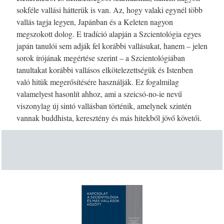
sokféle vallási hátterük is van. Az, hogy valaki egynél több
vallás tagja legyen, Japánban és a Keleten nagyon
megszokott dolog. E tradíció alapján a Szcientológia egyes
japán tanulói sem adják fel korábbi vallásukat, hanem – jelen
sorok írójának megértése szerint – a Szcientológiában
tanultakat korábbi vallásos elkötelezettségük és Istenben
való hitük megerősítésére használják. Ez fogalmilag
valamelyest hasonlít ahhoz, ami a szeicsó-no-ie nevű
viszonylag új sintó vallásban történik, amelynek szintén
vannak buddhista, keresztény és más hitekből jövő követői.