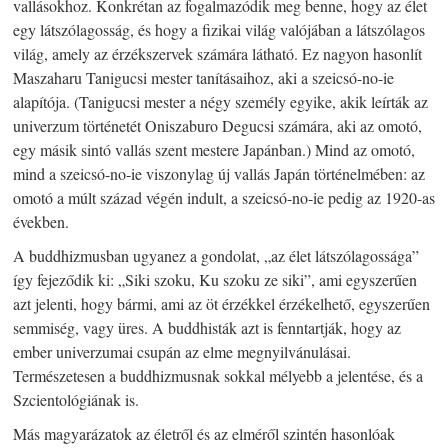
vallásokhoz. Konkrétan az fogalmazódik meg benne, hogy az élet
egy látszólagosság, és hogy a fizikai világ valójában a látszólagos
világ, amely az érzékszervek számára látható. Ez nagyon hasonlít
Maszaharu Tanigucsi mester tanításaihoz, aki a szeicsó-no-ie
alapítója. (Tanigucsi mester a négy személy egyike, akik leírták az
univerzum történetét Oniszaburo Degucsi számára, aki az omotó,
egy másik sintó vallás szent mestere Japánban.) Mind az omotó,
mind a szeicsó-no-ie viszonylag új vallás Japán történelmében: az
omotó a múlt század végén indult, a szeicsó-no-ie pedig az 1920-as
években.
A buddhizmusban ugyanez a gondolat, „az élet látszólagossága”
így fejeződik ki: „Siki szoku, Ku szoku ze siki”, ami egyszerűen
azt jelenti, hogy bármi, ami az öt érzékkel érzékelhető, egyszerűen
semmiség, vagy üres. A buddhisták azt is fenntartják, hogy az
ember univerzumai csupán az elme megnyilvánulásai.
Természetesen a buddhizmusnak sokkal mélyebb a jelentése, és a
Szcientológiának is.
Más magyarázatok az életről és az elméről szintén hasonlóak