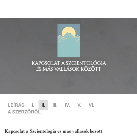
KAPCSOLAT A SZCIENTOLÓGIA
ÉS MÁS VALLÁSOK KÖZÖTT
LEÍRÁS
I.
II.
III.
IV.
V.
VI.
A SZERZŐRŐL
Kapcsolat a Szcientológia és más vallások között