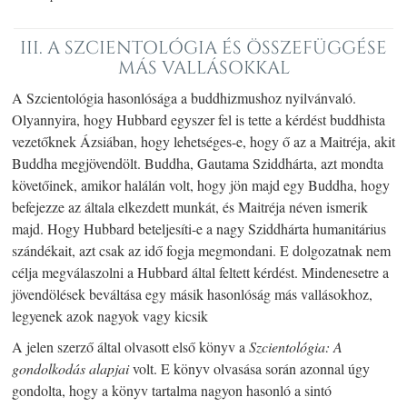
III. A SZCIENTOLÓGIA ÉS ÖSSZEFÜGGÉSE
MÁS VALLÁSOKKAL
A Szcientológia hasonlósága a buddhizmushoz nyilvánvaló.
Olyannyira, hogy Hubbard egyszer fel is tette a kérdést buddhista
vezetőknek Ázsiában, hogy lehetséges-e, hogy ő az a Maitréja, akit
Buddha megjövendölt. Buddha, Gautama Sziddhárta, azt mondta
követőinek, amikor halálán volt, hogy jön majd egy Buddha, hogy
befejezze az általa elkezdett munkát, és Maitréja néven ismerik
majd. Hogy Hubbard beteljesíti-e a nagy Sziddhárta humanitárius
szándékait, azt csak az idő fogja megmondani. E dolgozatnak nem
célja megválaszolni a Hubbard által feltett kérdést. Mindenesetre a
jövendölések beváltása egy másik hasonlóság más vallásokhoz,
legyenek azok nagyok vagy kicsik
A jelen szerző által olvasott első könyv a
Szcientológia: A
gondolkodás alapjai
volt. E könyv olvasása során azonnal úgy
gondolta, hogy a könyv tartalma nagyon hasonló a sintó