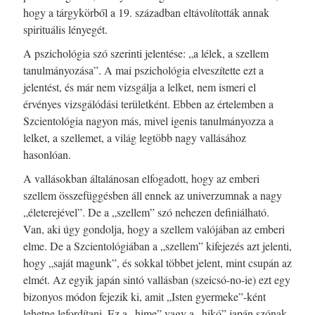
hogy a tárgykörből a 19. században eltávolították annak
spirituális lényegét.
A pszichológia szó szerinti jelentése: „a lélek, a szellem
tanulmányozása”. A mai pszichológia elveszítette ezt a
jelentést, és már nem vizsgálja a lelket, nem ismeri el
érvényes vizsgálódási területként. Ebben az értelemben a
Szcientológia nagyon más, mivel igenis tanulmányozza a
lelket, a szellemet, a világ legtöbb nagy vallásához
hasonlóan.
A vallásokban általánosan elfogadott, hogy az emberi
szellem összefüggésben áll ennek az univerzumnak a nagy
„életerejével”. De a „szellem” szó nehezen definiálható.
Van, aki úgy gondolja, hogy a szellem valójában az emberi
elme. De a Szcientológiában a „szellem” kifejezés azt jelenti,
hogy „saját magunk”, és sokkal többet jelent, mint csupán az
elmét. Az egyik japán sintó vallásban (szeicsó-no-ie) ezt egy
bizonyos módon fejezik ki, amit „Isten gyermeke”-ként
lehetne lefordítani. Ez a „hime” vagy a „hikó” japán szónak