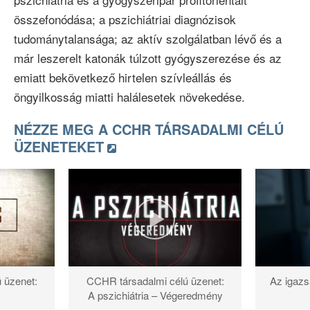
összefonódása; a pszichiátriai diagnózisok
tudománytalansága; az aktív szolgálatban lévő és a
már leszerelt katonák túlzott gyógyszerezése és az
emiatt bekövetkező hirtelen szívleállás és
öngyilkosság miatti halálesetek növekedése.
NÉZZE MEG A CCHR TÁRSADALMI CÉLÚ
ÜZENETEKET
 üzenet:
Az igazs
CCHR társadalmi célú üzenet:
A pszichiátria – Végeredmény