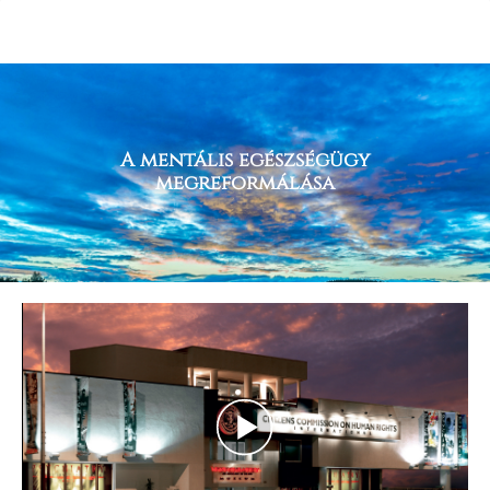
A mentális egészségügy
megreformálása
Play