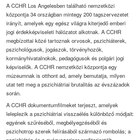
A CCHR Los Angelesben található nemzetközi
központja 34 országban mintegy 200 tagszervezetet
irányít, amelyek egy egész világra kiterjedő emberi
jogi érdekképviseleti hálózatot alkotnak. A CCHR
megbízottai közé tartoznak orvosok, pszichiáterek,
pszichológusok, jogászok, törvényhozók,
kormányhivatalnokok, pedagógusok és polgári jogi
képviselők. A CCHR nemzetközi központja egy
múzeumnak is otthont ad, amely bemutatja, milyen
utat tett meg a pszichiátriai brutalitás az évszázadok
során.
A CCHR dokumentumfilmeket terjeszt, amelyek
leleplezik a pszichiátriai visszaélés különböző módjait:
egyének szűréséből, megbélyegzéséből és
pszichotrop szerek felírásából származó rombolás; a
pszichiátria és a gyógyszeripar profitorientált