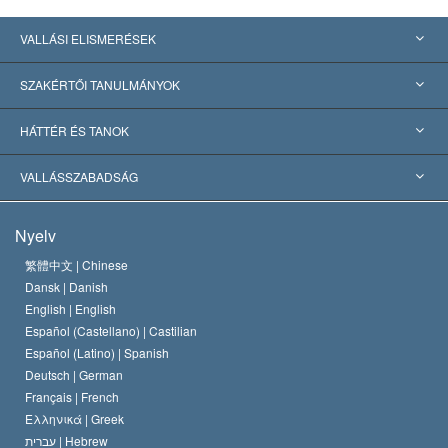
VALLÁSI ELISMERÉSEK
USA
SZAKÉRTŐI TANULMÁNYOK
Nemzetközi elismerések
Tanulmányok kategóriák szerint
HÁTTÉR ÉS TANOK
Jelentős ítéletek
A világ legnagyobb szaktekintélyei
L. Ron Hubbard
VALLÁSSZABADSÁG
A Szcientológia céljai
Mi a vallásszabadság?
Nyelv
A Szcientológia Egyház hitvallása
Nemzetközi emberi jogi standardok
繁體中文 |
Chinese
Dansk |
Danish
A Szcientológus kódex
Nyilatkozat a vallásról
English |
English
Español (Castellano) |
Castilian
David Miscavige
Español (Latino) |
Spanish
Deutsch |
German
Français |
French
Ελληνικά |
Greek
עברית |
Hebrew