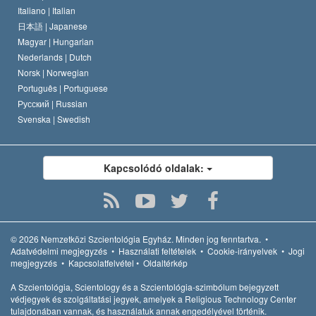
Italiano |
Italian
日本語 |
Japanese
Magyar |
Hungarian
Nederlands |
Dutch
Norsk |
Norwegian
Português |
Portuguese
Русский |
Russian
Svenska |
Swedish
Kapcsolódó oldalak:
© 2026
Nemzetközi Szcientológia Egyház.
Minden jog fenntartva.
•
Adatvédelmi megjegyzés
•
Használati feltételek
•
Cookie-irányelvek
•
Jogi
megjegyzés
•
Kapcsolatfelvétel
•
Oldaltérkép
A Szcientológia, Scientology és a Szcientológia-szimbólum bejegyzett
védjegyek és szolgáltatási jegyek, amelyek a Religious Technology Center
tulajdonában vannak, és használatuk annak engedélyével történik.