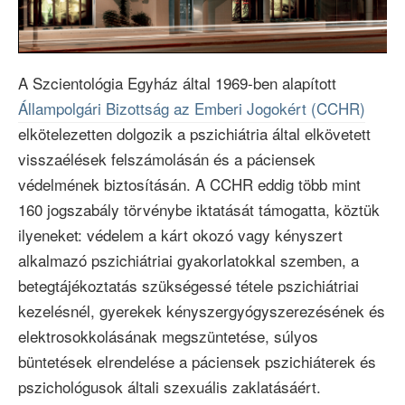
Video
A Szcientológia Egyház által 1969-ben alapított
Állampolgári Bizottság az Emberi Jogokért (CCHR)
elkötelezetten dolgozik a pszichiátria által elkövetett
visszaélések felszámolásán és a páciensek
védelmének biztosításán. A CCHR eddig több mint
160 jogszabály törvénybe iktatását támogatta, köztük
ilyeneket: védelem a kárt okozó vagy kényszert
alkalmazó pszichiátriai gyakorlatokkal szemben, a
betegtájékoztatás szükségessé tétele pszichiátriai
kezelésnél, gyerekek kényszergyógyszerezésének és
elektrosokkolásának megszüntetése, súlyos
büntetések elrendelése a páciensek pszichiáterek és
pszichológusok általi szexuális zaklatásáért.