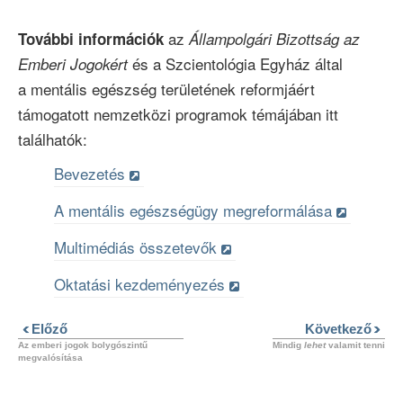
az
További információk
Állampolgári Bizottság az
és a Szcientológia Egyház által
Emberi Jogokért
a mentális egészség területének reformjáért
támogatott nemzetközi programok témájában itt
találhatók:
Bevezetés
A mentális egészségügy megreformálása
Multimédiás összetevők
Oktatási kezdeményezés
Előző
Következő
Az emberi jogok bolygószintű
Mindig
lehet
valamit tenni
megvalósítása