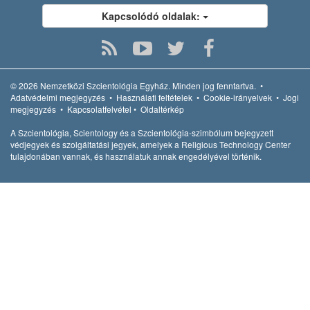
Kapcsolódó oldalak:
© 2026
Nemzetközi Szcientológia Egyház.
Minden jog fenntartva.
•
Adatvédelmi megjegyzés
•
Használati feltételek
•
Cookie-irányelvek
•
Jogi
megjegyzés
•
Kapcsolatfelvétel
•
Oldaltérkép
A Szcientológia, Scientology és a Szcientológia-szimbólum bejegyzett
védjegyek és szolgáltatási jegyek, amelyek a Religious Technology Center
tulajdonában vannak, és használatuk annak engedélyével történik.