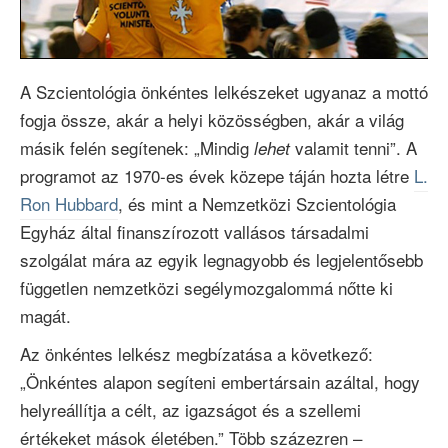
Video
A Szcientológia önkéntes lelkészeket ugyanaz a mottó
fogja össze, akár a helyi közösségben, akár a világ
másik felén segítenek: „Mindig
valamit tenni”. A
lehet
programot az 1970-es évek közepe táján hozta létre
L.
Ron Hubbard
, és mint a Nemzetközi Szcientológia
Egyház által finanszírozott vallásos társadalmi
szolgálat mára az egyik legnagyobb és legjelentősebb
független nemzetközi segélymozgalommá nőtte ki
magát.
Az önkéntes lelkész megbízatása a következő:
„Önkéntes alapon segíteni embertársain azáltal, hogy
helyreállítja a célt, az igazságot és a szellemi
értékeket mások életében.” Több
százezren –