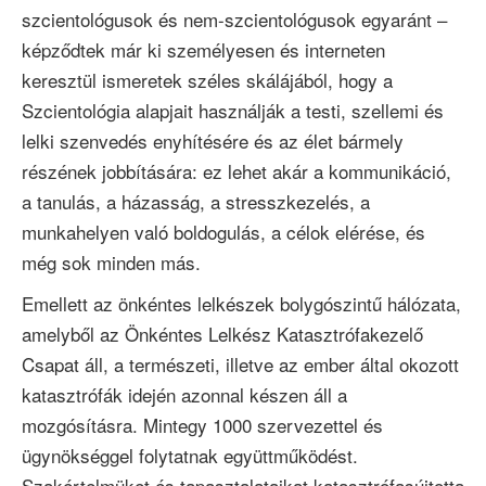
szcientológusok és nem-szcientológusok
egyaránt –
képződtek már ki személyesen és interneten
keresztül ismeretek széles skálájából, hogy a
Szcientológia alapjait használják a testi, szellemi és
lelki szenvedés enyhítésére és az élet bármely
részének jobbítására: ez lehet akár a kommunikáció,
a tanulás, a házasság, a stresszkezelés, a
munkahelyen való boldogulás, a célok elérése, és
még sok minden más.
Emellett az önkéntes lelkészek bolygószintű hálózata,
amelyből az Önkéntes Lelkész Katasztrófakezelő
Csapat áll, a természeti, illetve az ember által okozott
katasztrófák idején azonnal készen áll a
mozgósításra. Mintegy 1000 szervezettel és
ügynökséggel folytatnak együttműködést.
Szakértelmüket és tapasztalataikat katasztrófasújtotta