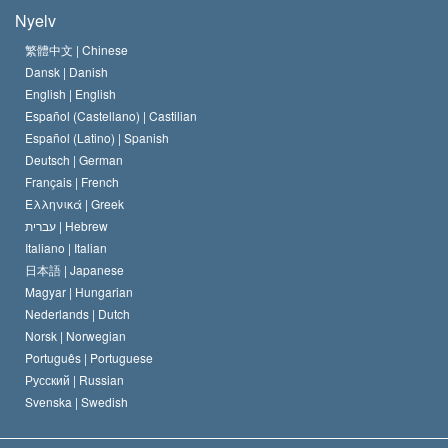
A Szcientológia céljai
Mi a vallásszabadság?
Nyelv
A Szcientológia Egyház hitvallása
Nemzetközi emberi jogi standardok
繁體中文 |
Chinese
Dansk |
Danish
A Szcientológus kódex
Nyilatkozat a vallásról
English |
English
Español (Castellano) |
Castilian
David Miscavige
Español (Latino) |
Spanish
Deutsch |
German
Français |
French
Ελληνικά |
Greek
עברית |
Hebrew
Italiano |
Italian
日本語 |
Japanese
Magyar |
Hungarian
Nederlands |
Dutch
Norsk |
Norwegian
Português |
Portuguese
Русский |
Russian
Svenska |
Swedish