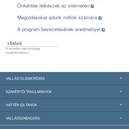
Önkéntes lelkészek az interneten
Megoldásokat adunk milliók számára
A program bevezetésének eredményei
Előző
A mentális egészségügy
megreformálása
VALLÁSI ELISMERÉSEK
USA
SZAKÉRTŐI TANULMÁNYOK
Nemzetközi elismerések
Tanulmányok kategóriák szerint
HÁTTÉR ÉS TANOK
Jelentős ítéletek
A világ legnagyobb szaktekintélyei
L. Ron Hubbard
VALLÁSSZABADSÁG