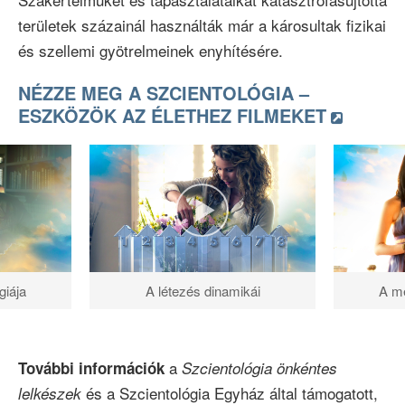
területek százainál használták már a károsultak fizikai
és szellemi gyötrelmeinek enyhítésére.
NÉZZE MEG A SZCIENTOLÓGIA –
ESZKÖZÖK AZ ÉLETHEZ FILMEKET
giája
A létezés dinamikái
A me
a
További információk
Szcientológia önkéntes
és a Szcientológia Egyház által támogatott,
lelkészek