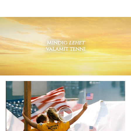
Mindig
lehet
valamit tenni
Play