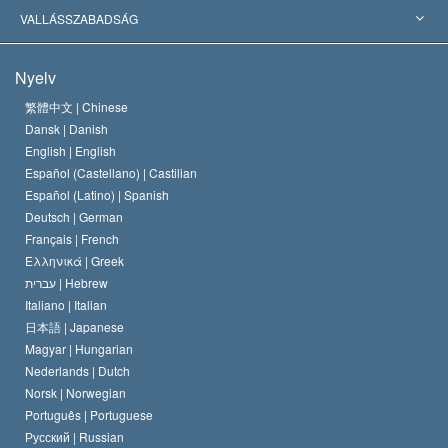
Jelentős ítéletek
A világ legnagyobb szaktekintélyei
L. Ron Hubbard
VALLÁSSZABADSÁG
A Szcientológia céljai
Mi a vallásszabadság?
Nyelv
A Szcientológia Egyház hitvallása
Nemzetközi emberi jogi standardok
繁體中文 |
Chinese
Dansk |
Danish
A Szcientológus kódex
Nyilatkozat a vallásról
English |
English
Español (Castellano) |
Castilian
David Miscavige
Español (Latino) |
Spanish
Deutsch |
German
Français |
French
Ελληνικά |
Greek
עברית |
Hebrew
Italiano |
Italian
日本語 |
Japanese
Magyar |
Hungarian
Nederlands |
Dutch
Norsk |
Norwegian
Português |
Portuguese
Русский |
Russian