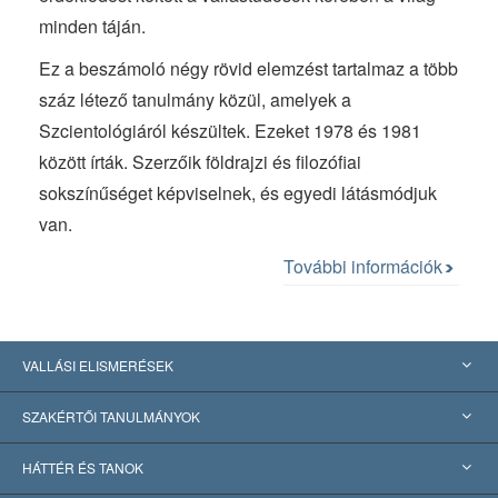
minden táján.
Ez a beszámoló négy rövid elemzést tartalmaz a több
száz létező tanulmány közül, amelyek a
Szcientológiáról készültek. Ezeket 1978 és 1981
között írták. Szerzőik földrajzi és filozófiai
sokszínűséget képviselnek, és egyedi látásmódjuk
van.
További információk
VALLÁSI ELISMERÉSEK
USA
SZAKÉRTŐI TANULMÁNYOK
Nemzetközi elismerések
Tanulmányok kategóriák szerint
HÁTTÉR ÉS TANOK