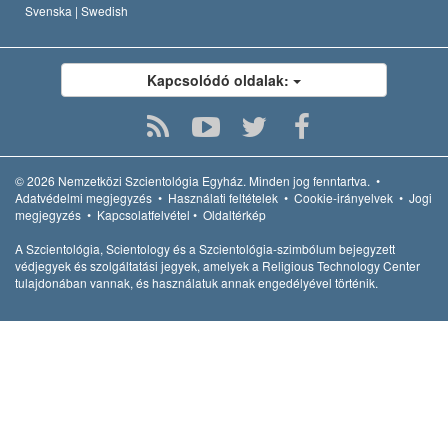
Svenska |
Swedish
Kapcsolódó oldalak:
© 2026
Nemzetközi Szcientológia Egyház.
Minden jog fenntartva.
•
Adatvédelmi megjegyzés
•
Használati feltételek
•
Cookie-irányelvek
•
Jogi
megjegyzés
•
Kapcsolatfelvétel
•
Oldaltérkép
A Szcientológia, Scientology és a Szcientológia-szimbólum bejegyzett
védjegyek és szolgáltatási jegyek, amelyek a Religious Technology Center
tulajdonában vannak, és használatuk annak engedélyével történik.