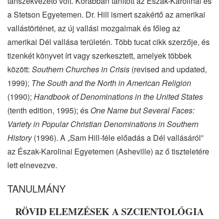
tanszékvezető volt. Korábban tanított az Észak-Karolinai és
a Stetson Egyetemen. Dr. Hill ismert szakértő az amerikai
vallástörténet, az új vallási mozgalmak és főleg az
amerikai Dél vallása területén. Több tucat cikk szerzője, és
tizenkét könyvet írt vagy szerkesztett, amelyek többek
között:
Southern Churches in Crisis
(revised and updated,
1999);
The South and the North in American Religion
(1990);
Handbook of Denominations in the United States
(tenth edition, 1995); és
One Name but Several Faces:
Variety in Popular Christian Denominations in Southern
History
(1996). A „Sam Hill-féle előadás a Dél vallásáról”
az Észak-Karolinai Egyetemen (Asheville) az ő tiszteletére
lett elnevezve.
TANULMÁNY
RÖVID ELEMZÉSEK A SZCIENTOLÓGIA